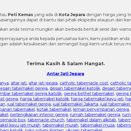
tau
Peti Kemas
yang ada di
Kota Jepara
dengan harga yang te
sangannya dapat di bantu dari pihak ekspedisi ataupun dari kam
g akan anda terima mungkin akan berbeda bentuk serat dan warna
percayaanya anda kepada perusahaa kami, kami pastikan anda m
nggan adalah kesuksesan dan semangat bagi kami untuk terus 
Terima Kasih & Salam Hangat.
Antar Jati Jepara
nanya
,
altar jati
,
altar jati jepara
,
catholic tabernacle cost
,
catholic t
esain tabernakel gereja
,
desain tabernakel katolik
,
desain tabern
mbar tabernakel gereja katolik
,
gereja bethel tabernakel
,
gereja 
el gereja
,
harga tabernakel katolik
,
harga tabernakel kayu jati
,
ha
dan
,
jual tabernakel gereja
,
jual tabernakel Jakarta
,
jual tabernakel 
panan tabernakel
,
kotak tabernakel
,
lemari penyimpanan gereja
,
akel
,
perlengkapan interior gereja
,
rumah tabernakel gereja
,
ruma
bernacle box
,
tabernacle church
,
tabernakel dalam alkitab
,
tabern
akel kayu jati murah
,
tabernakel murah
,
tabernakel musa
,
tabern
hani katolik
,
toko rohani Kristen
,
ukuran tabernakel