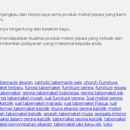
rjangkau dan terpercaya serta produk mebel jepara yang kami
i.
nya tergantung dari karakter kayu.
endapatkan kualitas produk mebel jepara yang terbaik dan
memberikan pelayanan yang maksimal kepada anda.
abernacle design
,
catholic tabernacle sale
,
church Furniture
,
akel terbaru
,
fungsi tabernakel
,
furniture gereja
,
furniture jepara
,
tabernakel
,
gereja tabernakel Indonesia
,
gereja tabernakel pik
,
rga tabernakel murah
,
jual furniture gereja
,
Jual mebel gereja
,
katolik
,
jual tabernakel manado
,
jual tabernakel Papua
,
jual
lemari tabernakel katolik
,
liturgi ekaristi gereja katolik
,
mebel
h tabernakel katolik
,
sejarah tabernakel musa
,
spesialis interior
akel dalam gereja katolik
,
tabernakel gereja katolik
,
tabernakel
akel penyimpanan ekaristi
,
tabernakel ukir kayu jati
,
toko