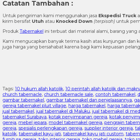
Catatan Tambahan :
Untuk pengiriman kami menggunakan jasa
Ekspedisi Truck
a
kirim bersifat
Utuh
atau
Knocked Down
(ter
pisah
)
untuk pema
Produk
Tabernakel
ini terbuat dari material alami, barang yan
Kami mengucapkan banyak terima kasih atas kunjungan dan ke
juga harga yang bersahabat karena bagi kami kepuasan pela
Tags:
10 hukum allah katolik
,
10 perintah allah katolik dan mak
church tabernacle
,
church tabernacle sale
,
contoh tabernakel
,
d
gambar tabernakel
,
gambar tabernakel dan penjelaasannya
,
ga
gereja tabernakel pluit village
,
harga tabernakel
,
harga tabernak
jual tabernakel
,
jual tabernakel di Maluku
,
jual tabernakel di me
tabernakel Surabaya
,
kotak penyimpanan gereja
,
kotak penyim
gereja
,
mebel jepara
,
model tabernakel gereja
,
pengrajin tabern
gereja
,
spesialis perlengkapan gereja
,
supplier interior gereja
,
ta
katolik
,
tabernakel kayu jati
,
tabernakel kayu jati custom
,
tabern
furniture gereja
,
toko interior gereja
,
toko mebel gereja
,
toko ro