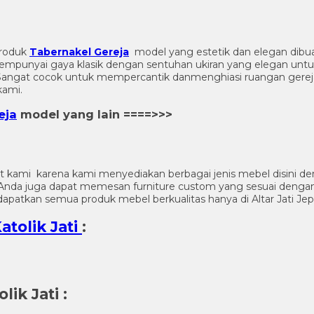
roduk
Tabernakel Gereja
model yang estetik dan elegan dibuat
mempunyai gaya klasik dengan sentuhan ukiran yang elegan untuk
angat cocok untuk mempercantik danmenghiasi ruangan gerej
kami.
eja
model yang lain ====>>>
t kami karena kami menyediakan berbagai jenis mebel disini de
n. Anda juga dapat memesan furniture custom yang sesuai denga
apatkan semua produk mebel berkualitas hanya di Altar Jati Jep
atolik Jati
:
lik Jati
: