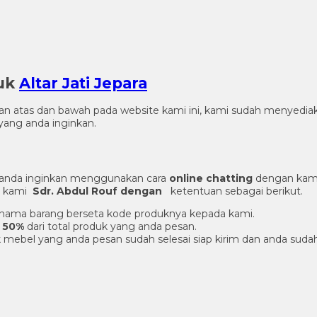
duk
Altar Jati Jepara
gian atas dan bawah pada website kami ini, kami sudah menye
ang anda inginkan.
 anda inginkan menggunakan cara
online chatting
dengan kami
er kami
Sdr. Abdul Rouf dengan
ketentuan sebagai berikut.
an nama barang berseta kode produknya kepada kami.
 50%
dari total produk yang anda pesan.
 mebel yang anda pesan sudah selesai siap kirim dan anda suda