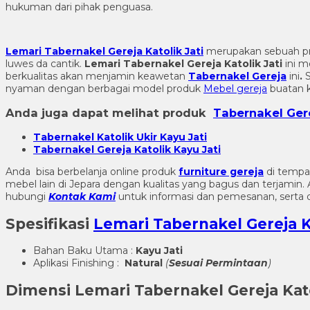
hukuman dari pihak penguasa.
Lemari Tabernakel Gereja Katolik Jati
merupakan sebuah p
luwes da cantik.
Lemari Tabernakel Gereja Katolik Jati
ini 
berkualitas akan menjamin keawetan
Tabernakel Gereja
ini
.
S
nyaman dengan berbagai model produk
Mebel gereja
buatan 
Anda juga dapat melihat produk
Tabernakel Ger
Tabernakel Katolik Ukir Kayu Jati
Tabernakel Gereja Katolik Kayu Jati
Anda bisa berbelanja online produk
furniture gereja
di tempa
mebel lain di Jepara dengan kualitas yang bagus dan terjami
hubungi
Kontak Kami
untuk informasi dan pemesanan, serta d
Spesifikasi
Lemari Tabernakel Gereja K
Bahan Baku Utama :
Kayu Jati
Aplikasi Finishing :
Natural
(
Sesuai Permintaan
)
Dimensi
Lemari Tabernakel Gereja Kato