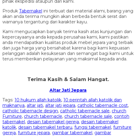
pihak ekspedisi ataupun dari kami.
Produk
Tabernakel
ini terbuat dari material alami, barang yang
akan anda terima mungkin akan berbeda bentuk serat dan
warnanya tergantung dari karakter kayu.
Kami mengucapkan banyak terima kasih atas kunjungan dan
kepercayaanya anda kepada perusahaa kami, kami pastikan
anda mendapatkan kualitas produk mebel jepara yang terbaik
dan juga harga yang bersahabat karena bagi kami kepuasan
pelanggan adalah kesuksesan dan semangat bagi kami untuk
terus memberikan pelayanan yang maksimal kepada anda.
Terima Kasih & Salam Hangat.
Altar Jati Jepara
Tags:
10 hukum allah katolik
,
10 perintah allah katolik dan
maknanya
,
altar jati
,
altar jati jepara
,
catholic tabernacle cost
,
catholic tabernacle design
,
catholic tabernacle sale
,
church
Furniture
,
church tabernacle
,
church tabernacle sale
,
contoh
tabernakel
,
desain tabernakel gereja
,
desain tabernakel
katolik
,
desain tabernakel terbaru
,
fungsi tabernakel
,
furniture
gereja
,
furniture jepara
,
gambar tabernakel
,
gambar