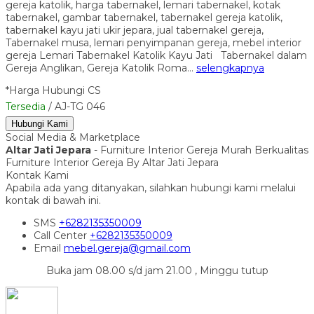
gereja katolik, harga tabernakel, lemari tabernakel, kotak
tabernakel, gambar tabernakel, tabernakel gereja katolik,
tabernakel kayu jati ukir jepara, jual tabernakel gereja,
Tabernakel musa, lemari penyimpanan gereja, mebel interior
gereja Lemari Tabernakel Katolik Kayu Jati Tabernakel dalam
Gereja Anglikan, Gereja Katolik Roma…
selengkapnya
*Harga Hubungi CS
Tersedia
/ AJ-TG 046
Hubungi Kami
Social Media & Marketplace
Altar Jati Jepara
- Furniture Interior Gereja Murah Berkualitas
Furniture Interior Gereja By Altar Jati Jepara
Kontak Kami
Apabila ada yang ditanyakan, silahkan hubungi kami melalui
kontak di bawah ini.
SMS
+6282135350009
Call Center
+6282135350009
Email
mebel.gereja@gmail.com
Buka jam 08.00 s/d jam 21.00 , Minggu tutup