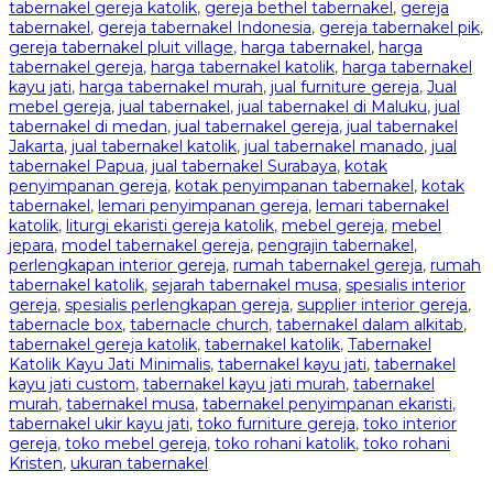
tabernakel gereja katolik
,
gereja bethel tabernakel
,
gereja
tabernakel
,
gereja tabernakel Indonesia
,
gereja tabernakel pik
,
gereja tabernakel pluit village
,
harga tabernakel
,
harga
tabernakel gereja
,
harga tabernakel katolik
,
harga tabernakel
kayu jati
,
harga tabernakel murah
,
jual furniture gereja
,
Jual
mebel gereja
,
jual tabernakel
,
jual tabernakel di Maluku
,
jual
tabernakel di medan
,
jual tabernakel gereja
,
jual tabernakel
Jakarta
,
jual tabernakel katolik
,
jual tabernakel manado
,
jual
tabernakel Papua
,
jual tabernakel Surabaya
,
kotak
penyimpanan gereja
,
kotak penyimpanan tabernakel
,
kotak
tabernakel
,
lemari penyimpanan gereja
,
lemari tabernakel
katolik
,
liturgi ekaristi gereja katolik
,
mebel gereja
,
mebel
jepara
,
model tabernakel gereja
,
pengrajin tabernakel
,
perlengkapan interior gereja
,
rumah tabernakel gereja
,
rumah
tabernakel katolik
,
sejarah tabernakel musa
,
spesialis interior
gereja
,
spesialis perlengkapan gereja
,
supplier interior gereja
,
tabernacle box
,
tabernacle church
,
tabernakel dalam alkitab
,
tabernakel gereja katolik
,
tabernakel katolik
,
Tabernakel
Katolik Kayu Jati Minimalis
,
tabernakel kayu jati
,
tabernakel
kayu jati custom
,
tabernakel kayu jati murah
,
tabernakel
murah
,
tabernakel musa
,
tabernakel penyimpanan ekaristi
,
tabernakel ukir kayu jati
,
toko furniture gereja
,
toko interior
gereja
,
toko mebel gereja
,
toko rohani katolik
,
toko rohani
Kristen
,
ukuran tabernakel