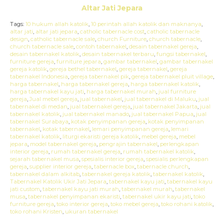
Altar Jati Jepara
Tags:
10 hukum allah katolik
,
10 perintah allah katolik dan maknanya
,
altar jati
,
altar jati jepara
,
catholic tabernacle cost
,
catholic tabernacle
design
,
catholic tabernacle sale
,
church Furniture
,
church tabernacle
,
church tabernacle sale
,
contoh tabernakel
,
desain tabernakel gereja
,
desain tabernakel katolik
,
desain tabernakel terbaru
,
fungsi tabernakel
,
furniture gereja
,
furniture jepara
,
gambar tabernakel
,
gambar tabernakel
gereja katolik
,
gereja bethel tabernakel
,
gereja tabernakel
,
gereja
tabernakel Indonesia
,
gereja tabernakel pik
,
gereja tabernakel pluit village
,
harga tabernakel
,
harga tabernakel gereja
,
harga tabernakel katolik
,
harga tabernakel kayu jati
,
harga tabernakel murah
,
jual furniture
gereja
,
Jual mebel gereja
,
jual tabernakel
,
jual tabernakel di Maluku
,
jual
tabernakel di medan
,
jual tabernakel gereja
,
jual tabernakel Jakarta
,
jual
tabernakel katolik
,
jual tabernakel manado
,
jual tabernakel Papua
,
jual
tabernakel Surabaya
,
kotak penyimpanan gereja
,
kotak penyimpanan
tabernakel
,
kotak tabernakel
,
lemari penyimpanan gereja
,
lemari
tabernakel katolik
,
liturgi ekaristi gereja katolik
,
mebel gereja
,
mebel
jepara
,
model tabernakel gereja
,
pengrajin tabernakel
,
perlengkapan
interior gereja
,
rumah tabernakel gereja
,
rumah tabernakel katolik
,
sejarah tabernakel musa
,
spesialis interior gereja
,
spesialis perlengkapan
gereja
,
supplier interior gereja
,
tabernacle box
,
tabernacle church
,
tabernakel dalam alkitab
,
tabernakel gereja katolik
,
tabernakel katolik
,
Tabernakel Katolik Ukir Jati Jepara
,
tabernakel kayu jati
,
tabernakel kayu
jati custom
,
tabernakel kayu jati murah
,
tabernakel murah
,
tabernakel
musa
,
tabernakel penyimpanan ekaristi
,
tabernakel ukir kayu jati
,
toko
furniture gereja
,
toko interior gereja
,
toko mebel gereja
,
toko rohani katolik
,
toko rohani Kristen
,
ukuran tabernakel