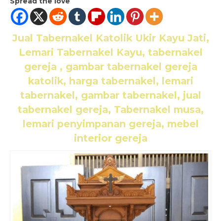
Spread the love
Jual Tabernakel Katolik Ukir Kayu Jati,
Lemari Tabernakel Kayu
, tabernakel
gereja , gambar tabernakel gereja
katolik, harga tabernakel, lemari
tabernakel, gambar tabernakel, jual
tabernakel gereja, Tabernakel musa,
lemari penyimpanan gereja, mebel
interior gereja