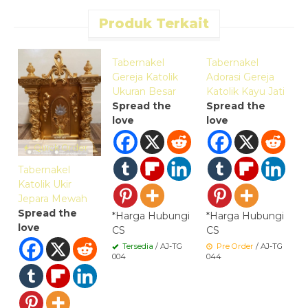
Produk Terkait
Quick Order
Quick Order
Tabernakel
Tabernakel
T
Gereja Katolik
Adorasi Gereja
G
Ukuran Besar
Katolik Kayu Jati
J
Spread the
Spread the
S
love
love
l
Quick Order
Tabernakel
Katolik Ukir
Jepara Mewah
Spread the
*Harga Hubungi
*Harga Hubungi
*
love
CS
CS
C
Tersedia
/ AJ-TG
Pre Order
/ AJ-TG
004
044
0