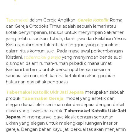
Tabernakel
dalam Gereja Anglikan,
Gereja Katolik
Roma
dan Gereja Ortodoks Timur adalah sebuah lemari atau
kotak penyimpanan, khusus untuk menyimpan Sakramen
yang telah disucikan: tubuh, darah, jiwa dan keilahian Yesus
Kristus, dalam bentuk roti dan anggur, yang digunakan
dalam ritus komuni suci. Pada masa awal perkembangan
Kristiani,
tabernakel gereja
yang menyimpan benda suci
disimpan dalam rumah-rumah pribadi dimana umat
Kristiani bertemu untuk berkumpul bersama-sama
saudara seiman, oleh karena ketakutan akan ganjaran
hukuman dari pihak penguasa.
Tabernakel Katolik Ukir Jati Jepara
merupakan sebuah
produk
Tabernakel Gereja
model yang estetik dan
elegan dibuat oleh seniman ukir dari Jepara dengan detail
ukiran yang luwes da cantik.
Tabernakel Katolik Ukir Jati
Jepara
ini mempunyai gaya klasik dengan sentuhan
ukiran yang elegan untuk melengkapi ruangan interior
gereja. Dengan bahan kayu jati berkualitas akan menjamin