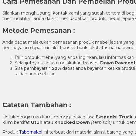
Cara Pemesanan Dan Pembelian Pro
Silahkan menghubungi kontak kami yang sudah tertera di ba
memudahkan anda dalam mendapatkan produk mebel jepara y
Metode Pemesanan :
Anda dapat melakukan pemesanan produk mebel jepara yang
pembayaran dapat melalui transfer bank lokal atas nama own
Pilih produk mebel yang anda inginkan, lalu informasik
Selanjutnya silahkan melakukan transfer
Down Payment
Sisa pembayaran
50%
dapat anda bayarkan ketika produk
sudah anda setujui.
Catatan Tambahan :
Untuk pengiriman kami menggunakan jasa
Ekspedisi Truck
a
kirim bersifat
Utuh
atau
Knocked Down
(ter
pisah
)
untuk pema
Produk
Tabernakel
ini terbuat dari material alami, barang yan