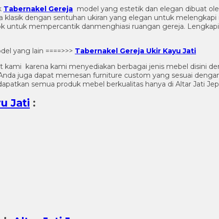
k
Tabernakel Gereja
model yang estetik dan elegan dibuat oleh
 klasik dengan sentuhan ukiran yang elegan untuk melengkapi ru
k untuk mempercantik danmenghiasi ruangan gereja. Lengkap
el yang lain ====>>>
Tabernakel Gereja Ukir Kayu Jati
t kami karena kami menyediakan berbagai jenis mebel disini de
n. Anda juga dapat memesan furniture custom yang sesuai denga
apatkan semua produk mebel berkualitas hanya di Altar Jati Jep
u Jati
: