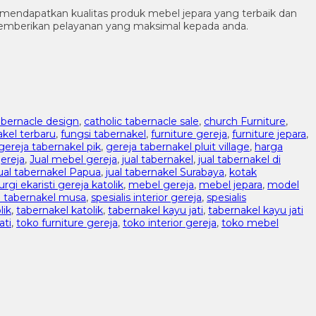
endapatkan kualitas produk mebel jepara yang terbaik dan
memberikan pelayanan yang maksimal kepada anda.
abernacle design
,
catholic tabernacle sale
,
church Furniture
,
akel terbaru
,
fungsi tabernakel
,
furniture gereja
,
furniture jepara
,
gereja tabernakel pik
,
gereja tabernakel pluit village
,
harga
gereja
,
Jual mebel gereja
,
jual tabernakel
,
jual tabernakel di
jual tabernakel Papua
,
jual tabernakel Surabaya
,
kotak
turgi ekaristi gereja katolik
,
mebel gereja
,
mebel jepara
,
model
h tabernakel musa
,
spesialis interior gereja
,
spesialis
lik
,
tabernakel katolik
,
tabernakel kayu jati
,
tabernakel kayu jati
ati
,
toko furniture gereja
,
toko interior gereja
,
toko mebel