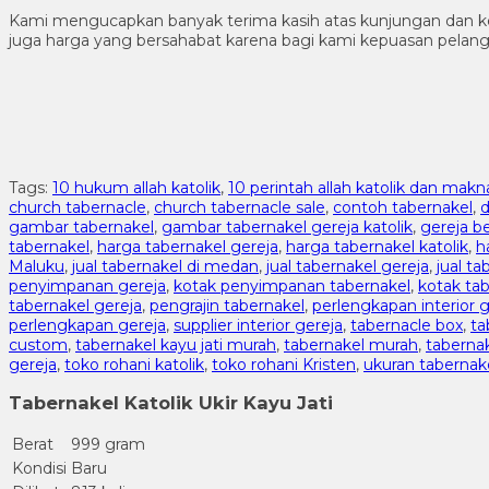
Kami mengucapkan banyak terima kasih atas kunjungan dan ke
juga harga yang bersahabat karena bagi kami kepuasan pela
Tags:
10 hukum allah katolik
,
10 perintah allah katolik dan mak
church tabernacle
,
church tabernacle sale
,
contoh tabernakel
,
d
gambar tabernakel
,
gambar tabernakel gereja katolik
,
gereja b
tabernakel
,
harga tabernakel gereja
,
harga tabernakel katolik
,
h
Maluku
,
jual tabernakel di medan
,
jual tabernakel gereja
,
jual ta
penyimpanan gereja
,
kotak penyimpanan tabernakel
,
kotak ta
tabernakel gereja
,
pengrajin tabernakel
,
perlengkapan interior g
perlengkapan gereja
,
supplier interior gereja
,
tabernacle box
,
ta
custom
,
tabernakel kayu jati murah
,
tabernakel murah
,
taberna
gereja
,
toko rohani katolik
,
toko rohani Kristen
,
ukuran tabernak
Tabernakel Katolik Ukir Kayu Jati
Berat
999 gram
Kondisi
Baru