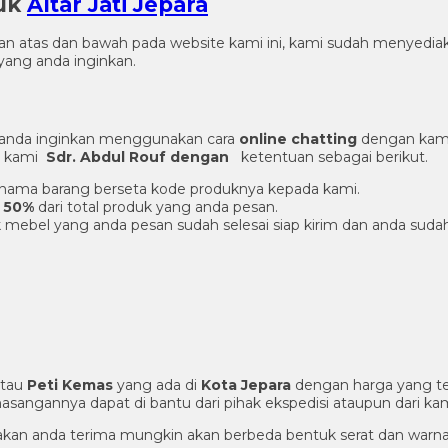
duk
Altar Jati Jepara
gian atas dan bawah pada website kami ini, kami sudah menye
ang anda inginkan.
 anda inginkan menggunakan cara
online chatting
dengan kami
er kami
Sdr. Abdul Rouf dengan
ketentuan sebagai berikut.
an nama barang berseta kode produknya kepada kami.
 50%
dari total produk yang anda pesan.
 mebel yang anda pesan sudah selesai siap kirim dan anda suda
tau
Peti Kemas
yang ada di
Kota Jepara
dengan harga yang te
sangannya dapat di bantu dari pihak ekspedisi ataupun dari kam
g akan anda terima mungkin akan berbeda bentuk serat dan warna