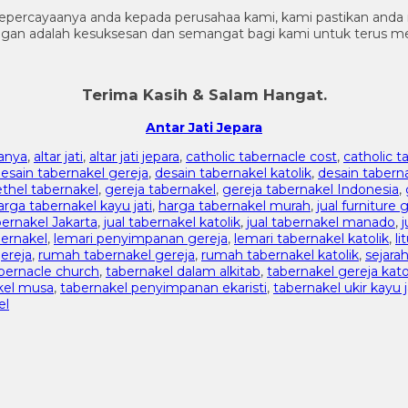
percayaanya anda kepada perusahaa kami, kami pastikan anda m
nggan adalah kesuksesan dan semangat bagi kami untuk terus 
Terima Kasih & Salam Hangat.
Antar Jati Jepara
nanya
,
altar jati
,
altar jati jepara
,
catholic tabernacle cost
,
catholic t
esain tabernakel gereja
,
desain tabernakel katolik
,
desain tabern
ethel tabernakel
,
gereja tabernakel
,
gereja tabernakel Indonesia
,
arga tabernakel kayu jati
,
harga tabernakel murah
,
jual furniture 
bernakel Jakarta
,
jual tabernakel katolik
,
jual tabernakel manado
,
bernakel
,
lemari penyimpanan gereja
,
lemari tabernakel katolik
,
li
ereja
,
rumah tabernakel gereja
,
rumah tabernakel katolik
,
sejara
bernacle church
,
tabernakel dalam alkitab
,
tabernakel gereja kato
kel musa
,
tabernakel penyimpanan ekaristi
,
tabernakel ukir kayu j
el