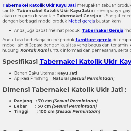
Tabernakel Katolik Ukir Kayu Jati
merupakan sebuah produ
cantik.
Tabernakel Katolik Ukir Kayu Jati
ini mempunyai gaya
akan menjamin keawetan
Tabernakel Gereja
ini
.
Sangat coco
dengan berbagai model produk
Mebel gereja
buatan kami.
Anda juga dapat melihat produk
Tabernakel Gereja
mod
Anda bisa berbelanja online produk
furniture gereja
di tempa
mebel lain di Jepara dengan kualitas yang bagus dan terjami
hubungi
Kontak Kami
untuk informasi dan pemesanan, serta d
Spesifikasi
Tabernakel Katolik Ukir Kay
Bahan Baku Utama :
Kayu Jati
Aplikasi Finishing :
Natural
(
Sesuai Permintaan
)
Dimensi
Tabernakel Katolik Ukir Jati
:
Panjang : 70 cm
(Sesuai Permintaan)
Lebar : 50 cm
(Sesuai Permintaan)
Tinggi : 100 cm
(Sesuai Permintaan)