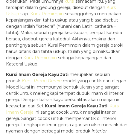
diperlukan. Pada umumnya
kursi
semacam itu, yang
terdapat dalam gedung gereja, disebut dengan
Kursi
Uskup
saja.
Kursi Pemimpin
sesungguhnya merupakan
kepanjangan dari tahta uskup atau yang biasa disebut
dengan istilah “katedra” (Yunani dan Latin: cathedra =
tahta). Maka, sebuah gereja keuskupan, tempat katedra
berada, disebut gereja katedral. Akhirnya, makna dan
pentingnya sebuah Kursi Pemimpin dalam gereja paroki
harus ditarik dari tahta uskup. Itulah yang dimaksudkan
dengan
Kursi Pemimpin
sebagai kepanjangan dari
Katedral Uskup.
Kursi Imam Gereja Kayu Jati
merupakan sebuah
produk
Kursi Romo Gereja
model yang cantik dan elegan.
Model kursi ini mempunyai bentuk ukiran yang sangat
cantik untuk melengkapi tempat duduk imam di interior
gereja. Dengan bahan kayu berkualitas akan menjamin
keawetan dari Set
Kursi Imam Gereja Kayu Jati
.
Kursi
Imam Gereja
ini sangat cocok untuk mengisi interior
gereja. Sangat cocok untuk mempercantik di interior
gereja. Lengkapi interior gereja agar semakin menarik dan
nyaman dengan berbagai model produk
Interior