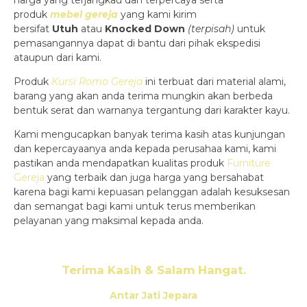
harga yang terjangkau dan terpercaya serta
produk
mebel gereja
yang kami kirim
bersifat
Utuh
atau
Knocked Down
(ter
pisah
)
untuk
pemasangannya dapat di bantu dari pihak ekspedisi
ataupun dari kami.
Produk
Kursi Romo Gereja
ini terbuat dari material alami,
barang yang akan anda terima mungkin akan berbeda
bentuk serat dan warnanya tergantung dari karakter kayu.
Kami mengucapkan banyak terima kasih atas kunjungan
dan kepercayaanya anda kepada perusahaa kami, kami
pastikan anda mendapatkan kualitas produk
Furniture
Gereja
yang terbaik dan juga harga yang bersahabat
karena bagi kami kepuasan pelanggan adalah kesuksesan
dan semangat bagi kami untuk terus memberikan
pelayanan yang maksimal kepada anda.
Terima Kasih & Salam Hangat.
Antar Jati Jepara