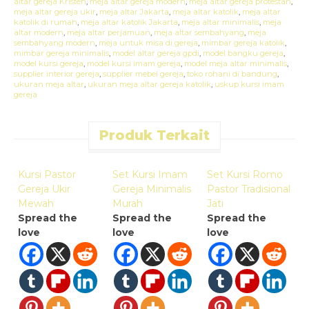
altar gereja Kristen
,
meja altar gereja modern
,
meja altar gereja protestan
,
meja altar gereja ukir
,
meja altar Jakarta
,
meja altar katolik
,
meja altar
katolik di rumah
,
meja altar katolik Jakarta
,
meja altar minimalis
,
meja
altar modern
,
meja altar perjamuan
,
meja altar sembahyang
,
meja
sembahyang modern
,
meja untuk misa di gereja
,
mimbar gereja katolik
,
mimbar gereja minimalis
,
model altar gereja gpdi
,
model bangku gereja
,
model kursi gereja
,
model kursi imam gereja
,
model meja altar minimalis
,
supplier interior gereja
,
supplier mebel gereja
,
toko rohani di bandung
,
ukuran meja altar
,
ukuran meja altar gereja katolik
,
uskup kursi imam
gereja
Produk Terkait
Quick Order
Quick Order
Quick Order
Kursi Pastor
Set Kursi Imam
Set Kursi Romo
K
Gereja Ukir
Gereja Minimalis
Pastor Tradisional
P
Mewah
Murah
Jati
J
Spread the
Spread the
Spread the
S
love
love
love
l