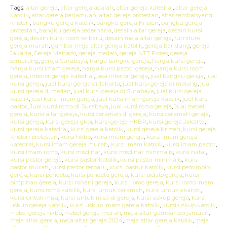
Tags:
altar gereja
,
altar gereja adalah
,
altar gereja katedral
,
altar gereja
katolik
,
altar gereja perjamuan
,
altar gereja protestan
,
altar sembahyang
Kristen
,
bangku gereja katolik
,
bangku gereja Kristen
,
bangku gereja
protestan
,
bangku gereja sederhana
,
desain altar gereja
,
desain kursi
gereja
,
desain kursi room terbaru
,
desain meja altar gereja
,
furniture
gereja murah
,
gambar meja altar gereja katolik
,
gereja bandung
,
gereja
Jakarta
,
Gereja Manado
,
gereja medan
,
gereja NTT Flores
,
gereja
semarang
,
gereja Surabaya
,
harga bangku gereja
,
harga kursi gereja
,
harga kursi imam gereja
,
harga kursi pastor gereja
,
harga kursi room
gereja
,
interior gereja katedral
,
jasa interior gereja
,
jual bangku gereja
,
jual
kursi gereja
,
jual kursi gereja di Jakarta
,
jual kursi gereja di malang
,
jual
kursi gereja di medan
,
jual kursi gereja di Surabaya
,
jual kursi gereja
katolik
,
jual kursi imam gereja
,
jual kursi imam gereja katolik
,
jual kursi
pastor
,
Jual kursi romo di Surabaya
,
jual kursi romo gereja
,
Jual mebel
gereja
,
kursi altar gereja
,
kursi ceramah di gereja
,
kursi ceramah gereja
,
kursi gereja
,
kursi gereja gkpi
,
kursi gereja HKBP
,
kursi gereja Jakarta
,
kursi gereja katedral
,
kursi gereja katolik
,
kursi gereja Kristen
,
kursi gereja
Kristen protestan
,
kursi hkbp
,
kursi imam gereja
,
kursi imam gereja
katedral
,
kursi imam gereja murah
,
kursi imam katolik
,
kursi imam pastor
,
kursi imam romo
,
kursi misdinar
,
kursi misdinar minimalis
,
kursi natal
,
kursi pastor gereja
,
kursi pastor katolik
,
kursi pastor minimalis
,
kursi
pastor murah
,
kursi pastor terbaru
,
kursi pastur katolik
,
kursi pemimpin
gereja
,
kursi pendeta
,
kursi pendeta gereja
,
kursi pidato gereja
,
kursi
pimpinan gereja
,
kursi rohani gereja
,
kursi romo gereja
,
kursi romo imam
gereja
,
kursi romo katolik
,
kursi untuk ceramah
,
kursi untuk ekaristi
,
kursi untuk misa
,
kursi untuk misa di gereja
,
kursi uskup gereja
,
kursi
uskup gereja katolik
,
kursi uskup imam gereja katolik
,
kursi uskup katolik
,
mebel gereja hkbp
,
mebel gereja murah
,
meja altar gambar perjamuan
,
meja altar gereja
,
meja altar gereja 2024
,
meja altar gereja katolik
,
meja