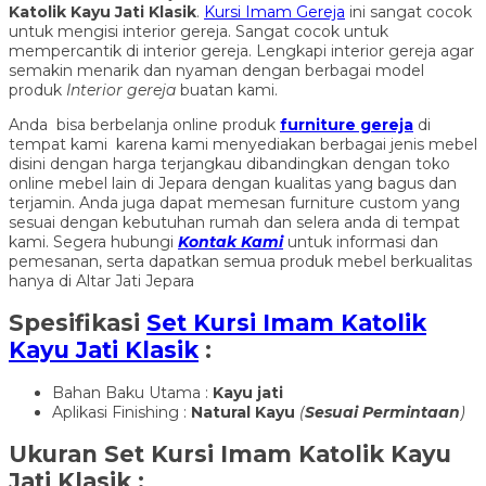
Katolik Kayu Jati Klasik
.
Kursi Imam Gereja
ini sangat cocok
untuk mengisi interior gereja. Sangat cocok untuk
mempercantik di interior gereja. Lengkapi interior gereja agar
semakin menarik dan nyaman dengan berbagai model
produk
Interior gereja
buatan kami.
Anda bisa berbelanja online produk
furniture gereja
di
tempat kami karena kami menyediakan berbagai jenis mebel
disini dengan harga terjangkau dibandingkan dengan toko
online mebel lain di Jepara dengan kualitas yang bagus dan
terjamin. Anda juga dapat memesan furniture custom yang
sesuai dengan kebutuhan rumah dan selera anda di tempat
kami. Segera hubungi
Kontak Kami
untuk informasi dan
pemesanan, serta dapatkan semua produk mebel berkualitas
hanya di Altar Jati Jepara
Spesifikasi
Set Kursi Imam Katolik
Kayu Jati Klasik
:
Bahan Baku Utama :
Kayu jati
Aplikasi Finishing :
Natural Kayu
(
Sesuai Permintaan
)
Ukuran
Set Kursi Imam Katolik Kayu
Jati Klasik
: