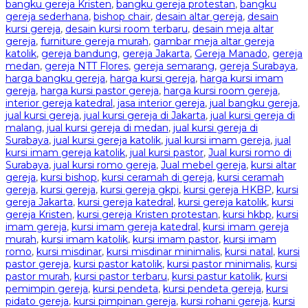
bangku gereja Kristen
,
bangku gereja protestan
,
bangku
gereja sederhana
,
bishop chair
,
desain altar gereja
,
desain
kursi gereja
,
desain kursi room terbaru
,
desain meja altar
gereja
,
furniture gereja murah
,
gambar meja altar gereja
katolik
,
gereja bandung
,
gereja Jakarta
,
Gereja Manado
,
gereja
medan
,
gereja NTT Flores
,
gereja semarang
,
gereja Surabaya
,
harga bangku gereja
,
harga kursi gereja
,
harga kursi imam
gereja
,
harga kursi pastor gereja
,
harga kursi room gereja
,
interior gereja katedral
,
jasa interior gereja
,
jual bangku gereja
,
jual kursi gereja
,
jual kursi gereja di Jakarta
,
jual kursi gereja di
malang
,
jual kursi gereja di medan
,
jual kursi gereja di
Surabaya
,
jual kursi gereja katolik
,
jual kursi imam gereja
,
jual
kursi imam gereja katolik
,
jual kursi pastor
,
Jual kursi romo di
Surabaya
,
jual kursi romo gereja
,
Jual mebel gereja
,
kursi altar
gereja
,
kursi bishop
,
kursi ceramah di gereja
,
kursi ceramah
gereja
,
kursi gereja
,
kursi gereja gkpi
,
kursi gereja HKBP
,
kursi
gereja Jakarta
,
kursi gereja katedral
,
kursi gereja katolik
,
kursi
gereja Kristen
,
kursi gereja Kristen protestan
,
kursi hkbp
,
kursi
imam gereja
,
kursi imam gereja katedral
,
kursi imam gereja
murah
,
kursi imam katolik
,
kursi imam pastor
,
kursi imam
romo
,
kursi misdinar
,
kursi misdinar minimalis
,
kursi natal
,
kursi
pastor gereja
,
kursi pastor katolik
,
kursi pastor minimalis
,
kursi
pastor murah
,
kursi pastor terbaru
,
kursi pastur katolik
,
kursi
pemimpin gereja
,
kursi pendeta
,
kursi pendeta gereja
,
kursi
pidato gereja
,
kursi pimpinan gereja
,
kursi rohani gereja
,
kursi