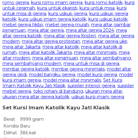
romo gereja
,
kursi romo imam gereja
,
kursi romo katolik
,
kursi
untuk ceramah
,
kursi untuk ekaristi
,
kursi untuk misa
,
kursi
untuk misa di gereja
,
kursi uskup gereja
,
kursi uskup gereja
katolik
,
kursi uskup imam gereja katolik
,
kursi uskup katolik
,
mebel gereja hkbp
,
mebel gereja murah
,
meja altar gambar
perjamuan
,
meja altar gereja
,
meja altar gereja 2024
,
meja
altar gereja katolik
,
meja altar gereja Kristen
,
meja altar gereja
modern
,
meja altar gereja protestan
,
meja altar gereja ukir
,
meja altar Jakarta
,
meja altar katolik
,
meja altar katolik di
rumah
,
meja altar katolik Jakarta
,
meja altar minimalis
,
meja
altar modern
,
meja altar perjamuan
,
meja altar sembahyang
,
meja sembahyang modern
,
meja untuk misa di gereja
,
mimbar gereja katolik
,
mimbar gereja minimalis
,
model altar
gereja gpdi
,
model bangku gereja
,
model kursi gereja
,
model
kursi imam gereja
,
model meja altar minimalis
,
Set Kursi
Imam Katolik Kayu Jati Klasik
,
supplier interior gereja
,
supplier
mebel gereja
,
toko rohani di bandung
,
ukuran meja altar
,
ukuran meja altar gereja katolik
,
uskup kursi imam gereja
Set Kursi Imam Katolik Kayu Jati Klasik
Berat
9999 gram
Kondisi
Baru
Dilihat
386 kali