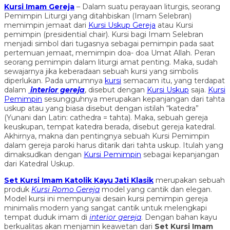
Kursi Imam Gereja
– Dalam suatu perayaan liturgis, seorang
Pemimpin Liturgi yang ditahbiskan (Imam Selebran)
memimpin jemaat dari
Kursi Uskup Gereja
atau Kursi
pemimpin (presidential chair). Kursi bagi Imam Selebran
menjadi simbol dari tugasnya sebagai pemimpin pada saat
pertemuan jemaat, memimpin doa- doa Umat Allah. Peran
seorang pemimpin dalam liturgi amat penting. Maka, sudah
sewajarnya jika keberadaan sebuah kursi yang simbolis
diperlukan. Pada umumnya
kursi
semacam itu, yang terdapat
dalam
interior gereja
, disebut dengan
Kursi Uskup
saja.
Kursi
Pemimpin
sesungguhnya merupakan kepanjangan dari tahta
uskup atau yang biasa disebut dengan istilah “katedra”
(Yunani dan Latin: cathedra = tahta). Maka, sebuah gereja
keuskupan, tempat katedra berada, disebut gereja katedral.
Akhirnya, makna dan pentingnya sebuah Kursi Pemimpin
dalam gereja paroki harus ditarik dari tahta uskup. Itulah yang
dimaksudkan dengan
Kursi Pemimpin
sebagai kepanjangan
dari Katedral Uskup.
Set Kursi Imam Katolik Kayu Jati Klasik
merupakan sebuah
produk
Kursi Romo Gereja
model yang cantik dan elegan.
Model kursi ini mempunyai desain kursi pemimpin gereja
minimalis modern yang sangat cantik untuk melengkapi
tempat duduk imam di
interior gereja
. Dengan bahan kayu
berkualitas akan menjamin keawetan dari
Set Kursi Imam