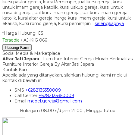
kursi pastor gereja, kursi Pemimpin, jual kursi gereja, kursi
untuk imam gereja katolik, kursi uskup gereja, kursi untuk
misa di gereja, jual kursi imam gereja, jual kursi imam gereja
katolik, kursi altar gereja, harga kursi imam gereja, kursi untuk
ekaristi, kursi romo gereja, kursi pemimpin…
selengkapnya
*Harga Hubungi CS
Tersedia
/ AJ-KIG 066
Hubungi Kami
Social Media & Marketplace
Altar Jati Jepara
- Furniture Interior Gereja Murah Berkualitas
Furniture Interior Gereja By Altar Jati Jepara
Kontak Kami
Apabila ada yang ditanyakan, silahkan hubungi kami melalui
kontak di bawah ini.
SMS
+6282135350009
Call Center
+6282135350009
Email
mebel.gereja@gmail.com
Buka jam 08.00 s/d jam 21.00 , Minggu tutup