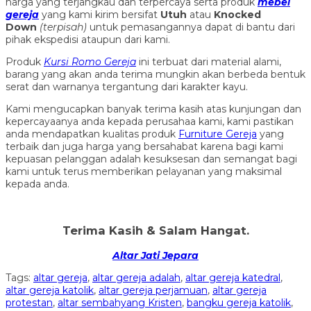
harga yang terjangkau dan terpercaya serta produk
mebel
gereja
yang kami kirim bersifat
Utuh
atau
Knocked
Down
(ter
pisah
)
untuk pemasangannya dapat di bantu dari
pihak ekspedisi ataupun dari kami.
Produk
Kursi Romo Gereja
ini terbuat dari material alami,
barang yang akan anda terima mungkin akan berbeda bentuk
serat dan warnanya tergantung dari karakter kayu.
Kami mengucapkan banyak terima kasih atas kunjungan dan
kepercayaanya anda kepada perusahaa kami, kami pastikan
anda mendapatkan kualitas produk
Furniture Gereja
yang
terbaik dan juga harga yang bersahabat karena bagi kami
kepuasan pelanggan adalah kesuksesan dan semangat bagi
kami untuk terus memberikan pelayanan yang maksimal
kepada anda.
Terima Kasih & Salam Hangat.
Altar Jati Jepara
Tags:
altar gereja
,
altar gereja adalah
,
altar gereja katedral
,
altar gereja katolik
,
altar gereja perjamuan
,
altar gereja
protestan
,
altar sembahyang Kristen
,
bangku gereja katolik
,