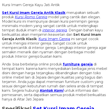
Kursi Imam Gereja Kayu Jati Antik
Set Kursi Imam Gereja Antik Klasik
merupakan sebuah
produk
Kursi Romo Gereja
model yang cantik dan elegan.
Model kursi ini mempunyai desain kursi pemimpin gereja
minimalis modern yang sangat cantik untuk melengkapi
tempat duduk imam di
interior gereja
. Dengan bahan kayu
berkualitas akan menjamin keawetan dari
Set Kursi Imam
Gereja Antik Klasik
.
Kursi Imam Gereja
ini sangat cocok
untuk mengisi interior gereja. Sangat cocok untuk
mempercantik di interior gereja. Lengkapi interior gereja agar
semakin menarik dan nyaman dengan berbagai model
produk
Interior gereja
buatan kami.
Anda bisa berbelanja online produk
furniture gereja
di
tempat kami karena kami menyediakan berbagai jenis mebel
disini dengan harga terjangkau dibandingkan dengan toko
online mebel lain di Jepara dengan kualitas yang bagus dan
terjamin. Anda juga dapat memesan furniture custom yang
sesuai dengan kebutuhan rumah dan selera anda di tempat
kami. Segera hubungi
Kontak Kami
untuk informasi dan
pemesanan, serta dapatkan semua produk mebel berkualitas
hanya di Altar Jati Jepara
Spesifikasi
Set Kursi Imam Gereja