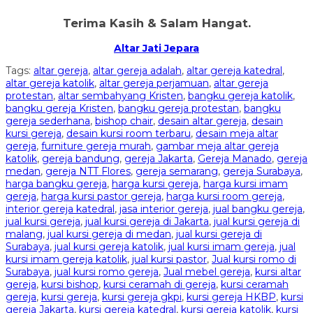
Terima Kasih & Salam Hangat.
Altar Jati Jepara
Tags:
altar gereja
,
altar gereja adalah
,
altar gereja katedral
,
altar gereja katolik
,
altar gereja perjamuan
,
altar gereja
protestan
,
altar sembahyang Kristen
,
bangku gereja katolik
,
bangku gereja Kristen
,
bangku gereja protestan
,
bangku
gereja sederhana
,
bishop chair
,
desain altar gereja
,
desain
kursi gereja
,
desain kursi room terbaru
,
desain meja altar
gereja
,
furniture gereja murah
,
gambar meja altar gereja
katolik
,
gereja bandung
,
gereja Jakarta
,
Gereja Manado
,
gereja
medan
,
gereja NTT Flores
,
gereja semarang
,
gereja Surabaya
,
harga bangku gereja
,
harga kursi gereja
,
harga kursi imam
gereja
,
harga kursi pastor gereja
,
harga kursi room gereja
,
interior gereja katedral
,
jasa interior gereja
,
jual bangku gereja
,
jual kursi gereja
,
jual kursi gereja di Jakarta
,
jual kursi gereja di
malang
,
jual kursi gereja di medan
,
jual kursi gereja di
Surabaya
,
jual kursi gereja katolik
,
jual kursi imam gereja
,
jual
kursi imam gereja katolik
,
jual kursi pastor
,
Jual kursi romo di
Surabaya
,
jual kursi romo gereja
,
Jual mebel gereja
,
kursi altar
gereja
,
kursi bishop
,
kursi ceramah di gereja
,
kursi ceramah
gereja
,
kursi gereja
,
kursi gereja gkpi
,
kursi gereja HKBP
,
kursi
gereja Jakarta
,
kursi gereja katedral
,
kursi gereja katolik
,
kursi