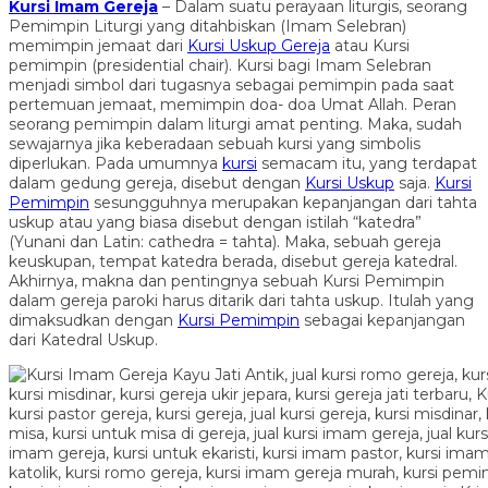
Kursi Imam Gereja
– Dalam suatu perayaan liturgis, seorang
Pemimpin Liturgi yang ditahbiskan (Imam Selebran)
memimpin jemaat dari
Kursi Uskup Gereja
atau Kursi
pemimpin (presidential chair). Kursi bagi Imam Selebran
menjadi simbol dari tugasnya sebagai pemimpin pada saat
pertemuan jemaat, memimpin doa- doa Umat Allah. Peran
seorang pemimpin dalam liturgi amat penting. Maka, sudah
sewajarnya jika keberadaan sebuah kursi yang simbolis
diperlukan. Pada umumnya
kursi
semacam itu, yang terdapat
dalam gedung gereja, disebut dengan
Kursi Uskup
saja.
Kursi
Pemimpin
sesungguhnya merupakan kepanjangan dari tahta
uskup atau yang biasa disebut dengan istilah “katedra”
(Yunani dan Latin: cathedra = tahta). Maka, sebuah gereja
keuskupan, tempat katedra berada, disebut gereja katedral.
Akhirnya, makna dan pentingnya sebuah Kursi Pemimpin
dalam gereja paroki harus ditarik dari tahta uskup. Itulah yang
dimaksudkan dengan
Kursi Pemimpin
sebagai kepanjangan
dari Katedral Uskup.