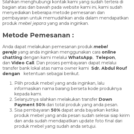
Silahkan menghubungi kontak kami yang sudah tertera di
bagian atas dan bawah pada website kami ini, kami sudah
menyediakan beberapa metode pemesanan dan
pembayaran untuk memudahkan anda dalam mendapatkan
produk
mebel jepara
yang anda inginkan.
Metode Pemesanan :
Anda dapat melakukan pemesanan produk
mebel
gereja
yang anda inginkan menggunakan cara
online
chatting
dengan kami melalui
WhatsApp
,
Telepon
,
dan
Video Call
. Dan proses pembayaran dapat melalui
transfer bank lokal atas nama owner kami
Sdr. Abdul Rouf
dengan
ketentuan sebagai berikut.
Pilih produk mebel yang anda inginkan, lalu
informasikan nama barang berseta kode produknya
kepada kami.
Selanjutnya silahkan melakukan transfer
Down
Payment 50%
dari total produk yang anda pesan.
Sisa pembayaran
50%
dapat anda bayarkan ketika
produk mebel yang anda pesan sudah selesai siap kirim
dan anda sudah mendapatkan update foto final dari
produk mebel yang sudah anda setujui.