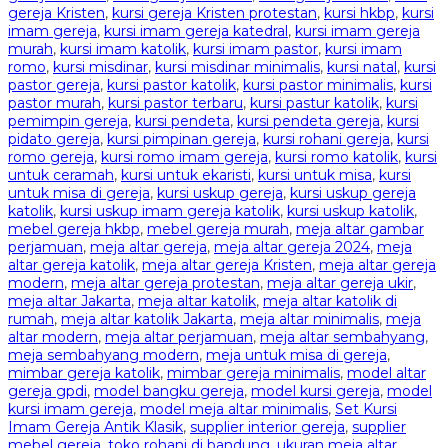
gereja Kristen
,
kursi gereja Kristen protestan
,
kursi hkbp
,
kursi
imam gereja
,
kursi imam gereja katedral
,
kursi imam gereja
murah
,
kursi imam katolik
,
kursi imam pastor
,
kursi imam
romo
,
kursi misdinar
,
kursi misdinar minimalis
,
kursi natal
,
kursi
pastor gereja
,
kursi pastor katolik
,
kursi pastor minimalis
,
kursi
pastor murah
,
kursi pastor terbaru
,
kursi pastur katolik
,
kursi
pemimpin gereja
,
kursi pendeta
,
kursi pendeta gereja
,
kursi
pidato gereja
,
kursi pimpinan gereja
,
kursi rohani gereja
,
kursi
romo gereja
,
kursi romo imam gereja
,
kursi romo katolik
,
kursi
untuk ceramah
,
kursi untuk ekaristi
,
kursi untuk misa
,
kursi
untuk misa di gereja
,
kursi uskup gereja
,
kursi uskup gereja
katolik
,
kursi uskup imam gereja katolik
,
kursi uskup katolik
,
mebel gereja hkbp
,
mebel gereja murah
,
meja altar gambar
perjamuan
,
meja altar gereja
,
meja altar gereja 2024
,
meja
altar gereja katolik
,
meja altar gereja Kristen
,
meja altar gereja
modern
,
meja altar gereja protestan
,
meja altar gereja ukir
,
meja altar Jakarta
,
meja altar katolik
,
meja altar katolik di
rumah
,
meja altar katolik Jakarta
,
meja altar minimalis
,
meja
altar modern
,
meja altar perjamuan
,
meja altar sembahyang
,
meja sembahyang modern
,
meja untuk misa di gereja
,
mimbar gereja katolik
,
mimbar gereja minimalis
,
model altar
gereja gpdi
,
model bangku gereja
,
model kursi gereja
,
model
kursi imam gereja
,
model meja altar minimalis
,
Set Kursi
Imam Gereja Antik Klasik
,
supplier interior gereja
,
supplier
mebel gereja
,
toko rohani di bandung
,
ukuran meja altar
,