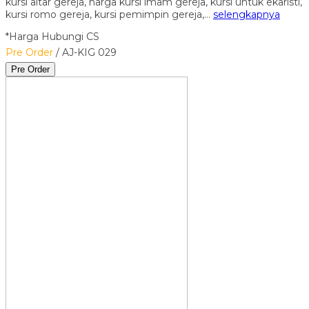
kursi altar gereja, harga kursi imam gereja, kursi untuk ekaristi,
kursi romo gereja, kursi pemimpin gereja,…
selengkapnya
*Harga Hubungi CS
Pre Order
/ AJ-KIG 029
Pre Order