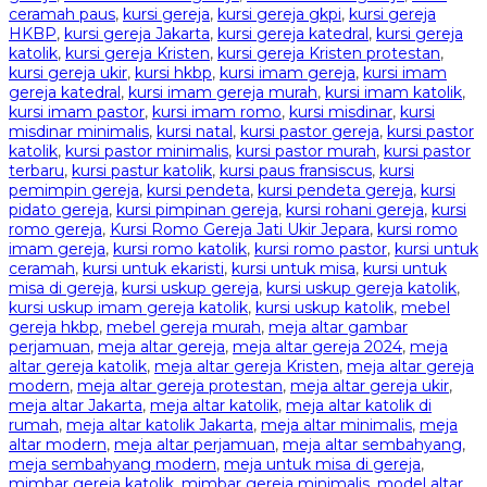
ceramah paus
,
kursi gereja
,
kursi gereja gkpi
,
kursi gereja
HKBP
,
kursi gereja Jakarta
,
kursi gereja katedral
,
kursi gereja
katolik
,
kursi gereja Kristen
,
kursi gereja Kristen protestan
,
kursi gereja ukir
,
kursi hkbp
,
kursi imam gereja
,
kursi imam
gereja katedral
,
kursi imam gereja murah
,
kursi imam katolik
,
kursi imam pastor
,
kursi imam romo
,
kursi misdinar
,
kursi
misdinar minimalis
,
kursi natal
,
kursi pastor gereja
,
kursi pastor
katolik
,
kursi pastor minimalis
,
kursi pastor murah
,
kursi pastor
terbaru
,
kursi pastur katolik
,
kursi paus fransiscus
,
kursi
pemimpin gereja
,
kursi pendeta
,
kursi pendeta gereja
,
kursi
pidato gereja
,
kursi pimpinan gereja
,
kursi rohani gereja
,
kursi
romo gereja
,
Kursi Romo Gereja Jati Ukir Jepara
,
kursi romo
imam gereja
,
kursi romo katolik
,
kursi romo pastor
,
kursi untuk
ceramah
,
kursi untuk ekaristi
,
kursi untuk misa
,
kursi untuk
misa di gereja
,
kursi uskup gereja
,
kursi uskup gereja katolik
,
kursi uskup imam gereja katolik
,
kursi uskup katolik
,
mebel
gereja hkbp
,
mebel gereja murah
,
meja altar gambar
perjamuan
,
meja altar gereja
,
meja altar gereja 2024
,
meja
altar gereja katolik
,
meja altar gereja Kristen
,
meja altar gereja
modern
,
meja altar gereja protestan
,
meja altar gereja ukir
,
meja altar Jakarta
,
meja altar katolik
,
meja altar katolik di
rumah
,
meja altar katolik Jakarta
,
meja altar minimalis
,
meja
altar modern
,
meja altar perjamuan
,
meja altar sembahyang
,
meja sembahyang modern
,
meja untuk misa di gereja
,
mimbar gereja katolik
,
mimbar gereja minimalis
,
model altar