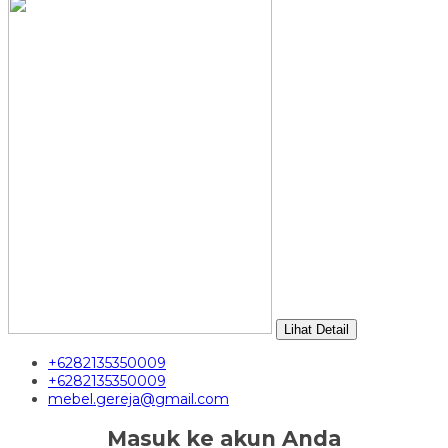
Lihat Detail
+6282135350009
+6282135350009
mebel.gereja@gmail.com
Masuk ke akun Anda