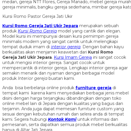
Kursi Romo Pastor Gereja Jati Ukir
Kursi Romo Gereja Jati Ukir Jepara
merupakan sebuah
produk
Kursi Romo Gereja
model yang cantik dan elegan.
Model kursi ini mempunyai desain kursi pemimpin gereja
minimalis modern yang sangat cantik untuk melengkapi
tempat duduk imam di
interior gereja
. Dengan bahan kayu
berkualitas akan menjamin keawetan dari
Kursi Romo
Gereja Jati Ukir Jepara
.
Kursi Imam Gereja
ini sangat cocok
untuk mengisi interior gereja. Sangat cocok untuk
mempercantik di interior gereja. Lengkapi interior gereja agar
semakin menarik dan nyaman dengan berbagai model
produk
Interior gereja
buatan kami.
Anda bisa berbelanja online produk
furniture gereja
di
tempat kami karena kami menyediakan berbagai jenis mebel
disini dengan harga terjangkau dibandingkan dengan toko
online mebel lain di Jepara dengan kualitas yang bagus dan
terjamin. Anda juga dapat memesan furniture custom yang
sesuai dengan kebutuhan rumah dan selera anda di tempat
kami. Segera hubungi
Kontak Kami
untuk informasi dan
pemesanan, serta dapatkan semua produk mebel berkualitas
hanya di Altar Jati Jepara