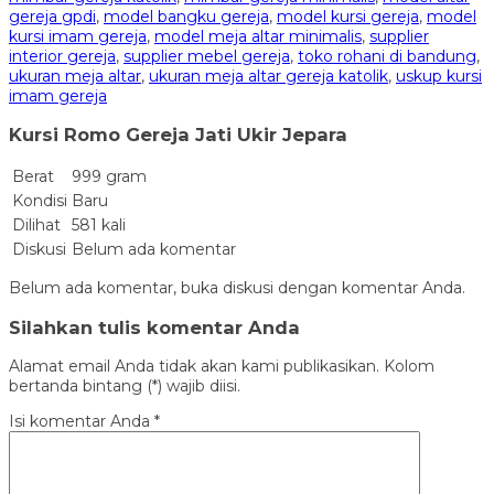
gereja gpdi
,
model bangku gereja
,
model kursi gereja
,
model
kursi imam gereja
,
model meja altar minimalis
,
supplier
interior gereja
,
supplier mebel gereja
,
toko rohani di bandung
,
ukuran meja altar
,
ukuran meja altar gereja katolik
,
uskup kursi
imam gereja
Kursi Romo Gereja Jati Ukir Jepara
Berat
999 gram
Kondisi
Baru
Dilihat
581 kali
Diskusi
Belum ada komentar
Belum ada komentar, buka diskusi dengan komentar Anda.
Silahkan tulis komentar Anda
Alamat email Anda tidak akan kami publikasikan. Kolom
bertanda bintang (*) wajib diisi.
Isi komentar Anda
*