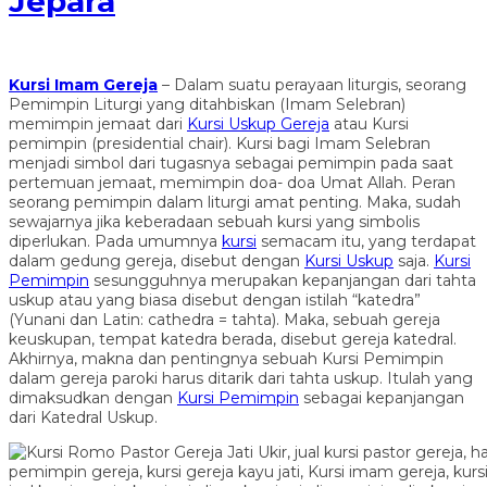
Jepara
Kursi Imam Gereja
– Dalam suatu perayaan liturgis, seorang
Pemimpin Liturgi yang ditahbiskan (Imam Selebran)
memimpin jemaat dari
Kursi Uskup Gereja
atau Kursi
pemimpin (presidential chair). Kursi bagi Imam Selebran
menjadi simbol dari tugasnya sebagai pemimpin pada saat
pertemuan jemaat, memimpin doa- doa Umat Allah. Peran
seorang pemimpin dalam liturgi amat penting. Maka, sudah
sewajarnya jika keberadaan sebuah kursi yang simbolis
diperlukan. Pada umumnya
kursi
semacam itu, yang terdapat
dalam gedung gereja, disebut dengan
Kursi Uskup
saja.
Kursi
Pemimpin
sesungguhnya merupakan kepanjangan dari tahta
uskup atau yang biasa disebut dengan istilah “katedra”
(Yunani dan Latin: cathedra = tahta). Maka, sebuah gereja
keuskupan, tempat katedra berada, disebut gereja katedral.
Akhirnya, makna dan pentingnya sebuah Kursi Pemimpin
dalam gereja paroki harus ditarik dari tahta uskup. Itulah yang
dimaksudkan dengan
Kursi Pemimpin
sebagai kepanjangan
dari Katedral Uskup.