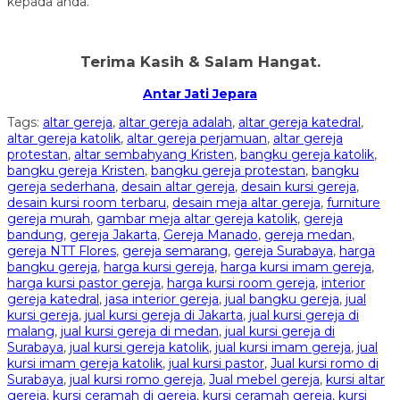
kepada anda.
Terima Kasih & Salam Hangat.
Antar Jati Jepara
Tags:
altar gereja
,
altar gereja adalah
,
altar gereja katedral
,
altar gereja katolik
,
altar gereja perjamuan
,
altar gereja
protestan
,
altar sembahyang Kristen
,
bangku gereja katolik
,
bangku gereja Kristen
,
bangku gereja protestan
,
bangku
gereja sederhana
,
desain altar gereja
,
desain kursi gereja
,
desain kursi room terbaru
,
desain meja altar gereja
,
furniture
gereja murah
,
gambar meja altar gereja katolik
,
gereja
bandung
,
gereja Jakarta
,
Gereja Manado
,
gereja medan
,
gereja NTT Flores
,
gereja semarang
,
gereja Surabaya
,
harga
bangku gereja
,
harga kursi gereja
,
harga kursi imam gereja
,
harga kursi pastor gereja
,
harga kursi room gereja
,
interior
gereja katedral
,
jasa interior gereja
,
jual bangku gereja
,
jual
kursi gereja
,
jual kursi gereja di Jakarta
,
jual kursi gereja di
malang
,
jual kursi gereja di medan
,
jual kursi gereja di
Surabaya
,
jual kursi gereja katolik
,
jual kursi imam gereja
,
jual
kursi imam gereja katolik
,
jual kursi pastor
,
Jual kursi romo di
Surabaya
,
jual kursi romo gereja
,
Jual mebel gereja
,
kursi altar
gereja
,
kursi ceramah di gereja
,
kursi ceramah gereja
,
kursi