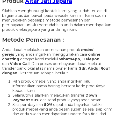
Produk
Altar Jati Jepara
Silahkan menghubungi kontak kami yang sudah tertera di
bagian atas dan bawah pada website kami ini, kami sudah
menyediakan beberapa metode pemesanan dan
pembayaran untuk memudahkan anda dalam mendapatkan
produk
mebel jepara
yang anda inginkan.
Metode Pemesanan :
Anda dapat melakukan pemesanan produk
mebel
gereja
yang anda inginkan menggunakan cara
online
chatting
dengan kami melalui
WhatsApp
,
Telepon
,
dan
Video Call
. Dan proses pembayaran dapat melalui
transfer bank lokal atas nama owner kami
Sdr. Abdul Rouf
dengan
ketentuan sebagai berikut.
Pilih produk mebel yang anda inginkan, lalu
informasikan nama barang berseta kode produknya
kepada kami.
Selanjutnya silahkan melakukan transfer
Down
Payment 50%
dari total produk yang anda pesan.
Sisa pembayaran
50%
dapat anda bayarkan ketika
produk mebel yang anda pesan sudah selesai siap kirim
dan anda sudah mendapatkan update foto final dari