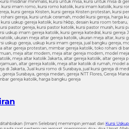
iran
g ditahbiskan (Imam Selebran) memimpin jemaat dari
Kursi Uskup
n pada saat pertemuan jemaat, memimpin doa- doa Umat Allah. 