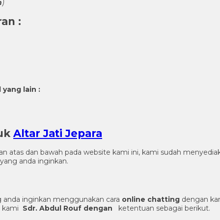
n
)
ran
:
yang lain :
duk
Altar Jati Jepara
gian atas dan bawah pada website kami ini, kami sudah menye
yang anda inginkan.
 anda inginkan menggunakan cara
online chatting
dengan kam
er kami
Sdr. Abdul Rouf dengan
ketentuan sebagai berikut.