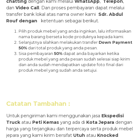
chatting
dengan kami melalui
WhatsApp
,
Telepon
,
dan
Video Call
. Dan proses pembayaran dapat melalui
transfer bank lokal atas nama owner kami
Sdr. Abdul
Rouf dengan
ketentuan sebagai berikut.
Pilih produk mebel yang anda inginkan, lalu informasikan
nama barang berseta kode produknya kepada kami.
Selanjutnya silahkan melakukan transfer
Down Payment
50%
dari total produk yang anda pesan.
Sisa pembayaran
50%
dapat anda bayarkan ketika
produk mebel yang anda pesan sudah selesai siap kirim
dan anda sudah mendapatkan update foto final dari
produk mebel yang sudah anda setujui.
Catatan Tambahan :
Untuk pengiriman kami menggunakan jasa
Ekspedisi
Truck
atau
Peti Kemas
yang ada di
Kota Jepara
dengan
harga yang terjangkau dan terpercaya serta produk mebel
jepara yang kami kirim bersifat
Utuh
atau
Knocked