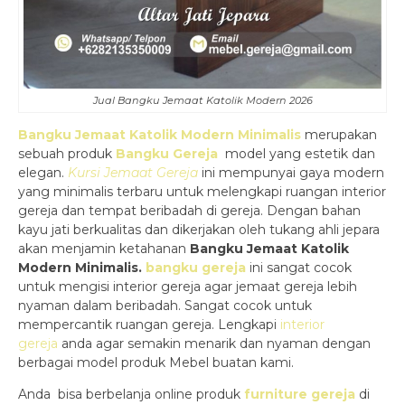
Jual Bangku Jemaat Katolik Modern 2026
Bangku Jemaat Katolik Modern Minimalis
merupakan
sebuah produk
Bangku Gereja
model yang estetik dan
elegan.
Kursi Jemaat Gereja
ini mempunyai gaya modern
yang minimalis terbaru untuk melengkapi ruangan interior
gereja dan tempat beribadah di gereja. Dengan bahan
kayu jati berkualitas dan dikerjakan oleh tukang ahli jepara
akan menjamin ketahanan
Bangku Jemaat Katolik
Modern Minimalis
.
bangku gereja
ini sangat cocok
untuk mengisi interior gereja agar jemaat gereja lebih
nyaman dalam beribadah. Sangat cocok untuk
mempercantik ruangan gereja. Lengkapi
interior
gereja
anda agar semakin menarik dan nyaman dengan
berbagai model produk Mebel buatan kami.
Anda bisa berbelanja online produk
furniture gereja
di