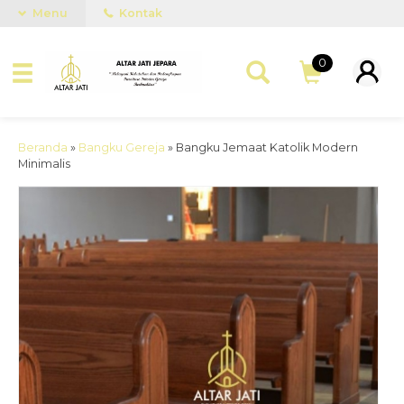
Menu
Kontak
0
Beranda
»
Bangku Gereja
»
Bangku Jemaat Katolik Modern
Minimalis