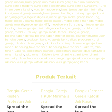
gereja medan
,
kursi gereja minimalis
,
kursi gereja minimalis modern
,
kursi gereja modern
,
kursi gereja sederhana
,
kursi gereja Surabaya
,
kursi
imam gereja katolik
,
kursi jemaat gereja
,
kursi jemaat gereja minimalis
,
kursi jemaat gereja murah
,
kursi jemaat katolik
,
kursi kayu gereja
,
kursi
panjang gereja
,
logo salib yesus
,
mebel gereja
,
mebel gereja bandung
,
mebel gereja Jakarta
,
mebel gereja katolik
,
mebel gereja manado
,
mebel
gereja murah
,
mebel gereja NTT
,
mebel gereja Surabaya
,
mimbar gereja
katolik
,
mimbar gereja minimalis
,
model bangku gereja
,
model kursi
gereja
,
model kursi kayu gereja
,
model terbaru bangku gereja
,
perlengkapan gereja
,
perlengkapan interior gereja
,
pew bench
,
produsen
bangku gereja
,
produsen bangku gereja berkualitas
,
produsen kursi
gereja
,
toko furniture gereja
,
toko katolik online
,
toko mebel gereja
,
toko
rohani bandung
,
toko rohani di bandung
,
toko rohani di Jakarta
,
toko
rohani Jakarta
,
toko rohani katholik
,
toko rohani katholik di Jakarta
,
toko
rohani katolik
,
toko rohani Kristen
,
toko rohani kristiani
,
toko rohani
manado
,
toko rohani online
,
ukuran bangku gereja
,
ukuran kursi gereja
,
ukuran kursi gereja katolik
,
ukuran kursi gereja yang benar
Produk Terkait
Quick Order
Quick Order
Quick Order
Bangku Gereja
Bangku Gereja
Bangku Jemaat
B
Kristen
HKBP Minimalis
Gereja Katolik
K
Protestan Jati
Jati
Jati Klasik
M
Spread the
Spread the
Spread the
S
love
love
love
l