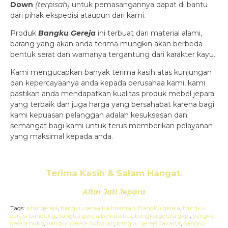
Down
(ter
pisah
)
untuk pemasangannya dapat di bantu
dari pihak ekspedisi ataupun dari kami.
Produk
Bangku Gereja
ini terbuat dari material alami,
barang yang akan anda terima mungkin akan berbeda
bentuk serat dan warnanya tergantung dari karakter kayu.
Kami mengucapkan banyak terima kasih atas kunjungan
dan kepercayaanya anda kepada perusahaa kami, kami
pastikan anda mendapatkan kualitas produk mebel jepara
yang terbaik dan juga harga yang bersahabat karena bagi
kami kepuasan pelanggan adalah kesuksesan dan
semangat bagi kami untuk terus memberikan pelayanan
yang maksimal kepada anda.
Terima Kasih & Salam Hangat.
Altar Jati Jepara
Tags:
altar gereja
,
bangku gerea Kalimantan
,
Bangku gereja
,
bangku
gereja bandung
,
bangku gereja berkualitas
,
bangku gereja gkpi
,
bangku
gereja hkbp
,
bangku gereja hkbp jati
,
bangku gereja Jakarta
,
bangku