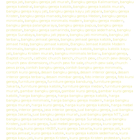
gereja jati
,
bangku gereja jati murah
,
Bangku gereja Kalimantan
,
bangku
gereja katedral
,
bangku gereja katolik
,
bangku gereja katolik murah
,
bangku gereja kayu jati
,
bangku gereja kayu jati jepara
,
bangku gereja
Kristen
,
bangku gereja manado
,
bangku gereja Medan
,
bangku gereja
minimalis
,
bangku gereja minimalis modern
,
bangku gereja modern
,
bangku gereja palangkaraya
,
bangku gereja papua
,
bangku gereja
protestan
,
bangku gereja samarinda
,
bangku gereja sederhana
,
bangku
gereja Surabaya
,
bangku jati jepara
,
bangku jati minimalis
,
bangku jati
terbaru
,
bangku jemaat gereja
,
bangku jemaat gereja katolik
,
bangku
jemaat hkbp
,
bangku jemaat katolik
,
Bangku Jemaat Katolik Modern
Minimalis
,
bangku jemaat Kristen
,
bangku katolik
,
bangku katolik kayu
jati
,
bangku Kristen murah
,
bangku minimalis terbaru
,
bangsal gereja
,
Baptist church
,
catholic church bench
,
church pew
,
church pew design
,
church pew dimensions
,
church pew for sale
,
church pew sale
,
church
pews price
,
contoh bangku gereja
,
contoh bangku gereja minimalis
,
contoh kursi gereja
,
desain bangku gereja
,
desain interior gereja
,
desain
interior gereja terbaru
,
desain mimbar gereja
,
foto interior gereja
,
foto kursi
gereja
,
furniture gereja
,
furniture gereja bandung
,
furniture gereja
Jakarta
,
furniture gereja katolik
,
furniture gereja medan
,
furniture gereja
murah
,
gambar bangku gereja
,
gambar kursi gereja
,
gambar kursi gereja
katolik
,
harga bangku gereja
,
harga bangku gereja katolik
,
harga
bangku gereja minimalis
,
harga bangku gereja modern
,
harga bangku
gereja murah
,
harga kursi gereja
,
harga kursi gereja katolik
,
harga mebel
gereja
,
interior gereja
,
jasa interior gereja
,
jual bangku gereja
,
jual bangku
gereja Jakarta
,
jual bangku gereja murah
,
jual bangku gereja NTT
,
jual
bangku gereja samarinda
,
jual bangku gereja Surabaya
,
jual bangku
Kristen
,
jual kursi gereja
,
Jual mebel gereja
,
kursi gereja
,
kursi gereja
bandung
,
kursi gereja HKBP
,
kursi gereja Jakarta
,
kursi gereja jati
,
kursi
gereja jemaat
,
kursi gereja katolik
,
kursi gereja katolik sederhana
,
kursi
gereja kayu jati
,
kursi gereja Kristen
,
kursi gereja Kristen protestan
,
kursi