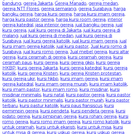
bandung
,
gereja Jakarta
,
Gereja Manado
,
gereja medan
,
gereja NTT Flores
,
gereja semarang
,
gereja Surabaya
,
harga
bangku gereja
,
harga kursi gereja
,
harga kursi imam gereja
,
harga kursi pastor gereja
,
harga kursi room gereja
,
interior
gereja katedral
,
jasa interior gereja
,
jual bangku gereja
,
jual
kursi gereja
,
jual kursi gereja di Jakarta
,
jual kursi gereja di
malang
,
jual kursi gereja di medan
,
jual kursi gereja di
Surabaya
,
jual kursi gereja katolik
,
jual kursi imam gereja
,
jual
kursi imam gereja katolik
,
jual kursi pastor
,
Jual kursi romo di
Surabaya
,
jual kursi romo gereja
,
Jual mebel gereja
,
kursi altar
gereja
,
kursi ceramah di gereja
,
kursi ceramah gereja
,
kursi
ceramah paus
,
kursi gereja
,
kursi gereja gkpi
,
kursi gereja
HKBP
,
kursi gereja Jakarta
,
kursi gereja katedral
,
kursi gereja
katolik
,
kursi gereja Kristen
,
kursi gereja Kristen protestan
,
kursi gereja ukir
,
kursi hkbp
,
kursi imam gereja
,
kursi imam
gereja katedral
,
kursi imam gereja murah
,
kursi imam katolik
,
kursi imam pastor
,
kursi imam romo
,
kursi misdinar
,
kursi
misdinar minimalis
,
kursi natal
,
kursi pastor gereja
,
kursi pastor
katolik
,
kursi pastor minimalis
,
kursi pastor murah
,
kursi pastor
terbaru
,
kursi pastur katolik
,
kursi paus fransiscus
,
kursi
pemimpin gereja
,
kursi pendeta
,
kursi pendeta gereja
,
kursi
pidato gereja
,
kursi pimpinan gereja
,
kursi rohani gereja
,
kursi
romo gereja
,
kursi romo imam gereja
,
kursi romo katolik
,
kursi
untuk ceramah
,
kursi untuk ekaristi
,
kursi untuk misa
,
kursi
untuk misa di gereja
,
kursi uskup gereja
,
kursi uskup gereja