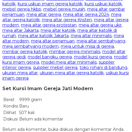
katolik
,
kursi uskup imam gereja katolik
,
kursi uskup katolik
,
mebel gereja hkbp
,
mebel gereja murah
,
meja altar gambar
perjamuan
,
meja altar gereja
,
meja altar gereja 2024
,
meja
altar gereja katolik
,
meja altar gereja Kristen
,
meja altar gereja
modern
,
meja altar gereja protestan
,
meja altar gereja ukir
,
meja altar Jakarta
,
meja altar katolik
,
meja altar katolik di
rumah
,
meja altar katolik Jakarta
,
meja altar minimalis
,
meja
altar modern
,
meja altar perjamuan
,
meja altar sembahyang
,
meja sembahyang modern
,
meja untuk misa di gereja
,
mimbar gereja katolik
,
mimbar gereja minimalis
,
model altar
gereja gpdi
,
model bangku gereja
,
model kursi gereja
,
model
kursi imam gereja
,
model meja altar minimalis
,
supplier
interior gereja
,
supplier mebel gereja
,
toko rohani di bandung
,
ukuran meja altar
,
ukuran meja altar gereja katolik
,
uskup kursi
imam gereja
Set Kursi Imam Gereja Jati Modern
Berat
9999 gram
Kondisi
Baru
Dilihat
507 kali
Diskusi
Belum ada komentar
Belum ada komentar, buka diskusi dengan komentar Anda.