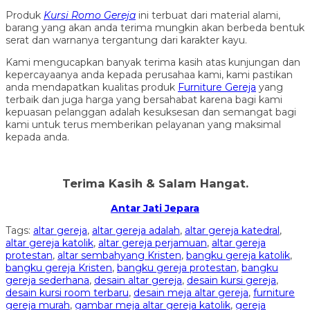
Produk
Kursi Romo Gereja
ini terbuat dari material alami,
barang yang akan anda terima mungkin akan berbeda bentuk
serat dan warnanya tergantung dari karakter kayu.
Kami mengucapkan banyak terima kasih atas kunjungan dan
kepercayaanya anda kepada perusahaa kami, kami pastikan
anda mendapatkan kualitas produk
Furniture Gereja
yang
terbaik dan juga harga yang bersahabat karena bagi kami
kepuasan pelanggan adalah kesuksesan dan semangat bagi
kami untuk terus memberikan pelayanan yang maksimal
kepada anda.
Terima Kasih & Salam Hangat.
Antar Jati Jepara
Tags:
altar gereja
,
altar gereja adalah
,
altar gereja katedral
,
altar gereja katolik
,
altar gereja perjamuan
,
altar gereja
protestan
,
altar sembahyang Kristen
,
bangku gereja katolik
,
bangku gereja Kristen
,
bangku gereja protestan
,
bangku
gereja sederhana
,
desain altar gereja
,
desain kursi gereja
,
desain kursi room terbaru
,
desain meja altar gereja
,
furniture
gereja murah
,
gambar meja altar gereja katolik
,
gereja