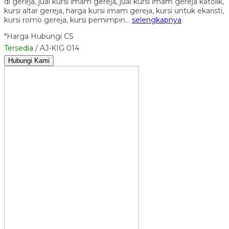
di gereja, jual kursi imam gereja, jual kursi imam gereja katolik,
kursi altar gereja, harga kursi imam gereja, kursi untuk ekaristi,
kursi romo gereja, kursi pemimpin…
selengkapnya
*Harga Hubungi CS
Tersedia
/ AJ-KIG 014
Hubungi Kami