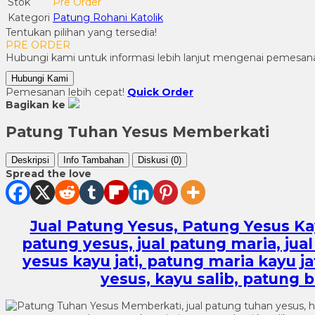
Stok
Pre Order
Kategori
Patung Rohani Katolik
Tentukan pilihan yang tersedia!
PRE ORDER
Hubungi kami untuk informasi lebih lanjut mengenai pemesana
Hubungi Kami
Pemesanan lebih cepat!
Quick Order
Bagikan ke
Patung Tuhan Yesus Memberkati
Deskripsi
Info Tambahan
Diskusi (0)
Spread the love
Jual Patung Yesus, Patung Yesus Kayu 
patung yesus, jual patung maria, ju
yesus kayu jati, patung maria kayu jat
yesus, kayu salib, patung 