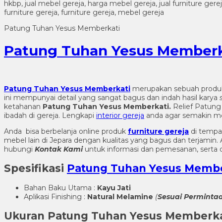
Patung Tuhan Yesus Memberkati
Patung Tuhan Yesus Memberk
Patung Tuhan Yesus Memberkati
merupakan sebuah prod
ini mempunyai detail yang sangat bagus dan indah hasil karya
ketahanan
Patung Tuhan Yesus Memberkati
.
Relief Patung
ibadah di gereja. Lengkapi
interior gereja
anda agar semakin m
Anda bisa berbelanja online produk
furniture gereja
di tempa
mebel lain di Jepara dengan kualitas yang bagus dan terjami
hubungi
Kontak Kami
untuk informasi dan pemesanan, serta d
Spesifikasi
Patung Tuhan Yesus Memb
Bahan Baku Utama :
Kayu Jati
Aplikasi Finishing :
Natural Melamine
(
Sesuai Perminta
Ukuran
Patung Tuhan Yesus Memberk