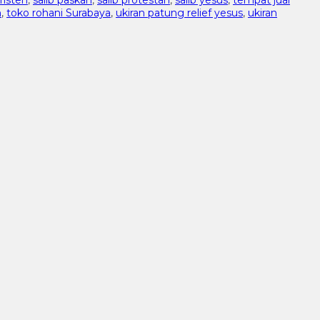
n
,
toko rohani Surabaya
,
ukiran patung relief yesus
,
ukiran