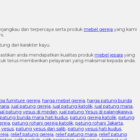
rjangkau dan terpercaya serta produk
mebel gereja
yang kami
i.
ung dari karakter kayu.
astikan anda mendapatkan kualitas produk
mebel jepara
yang
ntuk terus memberikan pelayanan yang maksimal kepada anda.
ga furniture gereja
,
harga mebel gereja
,
harga patung bunda
aria
,
jual patung gereja
,
jual patung katolik
,
jual patung maria
,
ual patung yesus di medan
,
jual patung Yesus di palangkaraya
,
patung bunda maria hati kudus
,
patung gereja katolik
,
patung
ereja
,
patung rohani gereja katolik
,
patung rohani Jakarta
,
 yesus
,
patung yesus dan salib
,
patung yesus hati kudus
,
reja
,
relief patung gereja
,
relief patung maria
,
relief patung
kristen
,
salib paskah
,
salib protestan
,
salib yesus
,
tempat jual