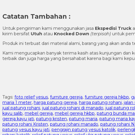
Catatan Tambahan :
Untuk pengiriman kami menggunakan jasa
Ekspedisi Truck
a
kirim bersifat
Utuh
atau
Knocked Down
(ter
pisah
)
untuk pema
Produk ini terbuat dari material alami, barang yang akan anda
Kami mengucapkan banyak terima kasih atas kunjungan dan k
terbaik dan juga harga yang bersahabat karena bagi kami ke
Tags:
foto relief yesus
,
furniture gereja
,
furniture gereja hkbp
,
g
maria 1 meter
,
harga patung gereja
,
harga patung rohani
,
jalan 
jual patung rohani
,
jual patung rohani di manado
,
jual patung ro
kayu salib
,
mebel gereja
,
mebel gereja hkbp
,
patung bunda mar
gereja kayu jati
,
patung kristen
,
patung maria
,
patung maria kay
patung rohani Kristen
,
patung rohani manado
,
patung rohani N
patung yesus kayu jati
,
pengrajin patung yesus katolik
,
perlengk
rohani katolik
,
relief patung yesus
,
relief ukir patung yesus
,
relie