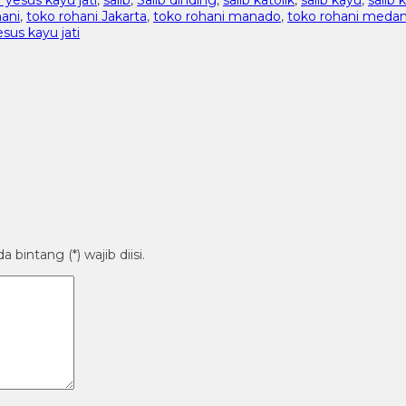
hani
,
toko rohani Jakarta
,
toko rohani manado
,
toko rohani meda
esus kayu jati
bintang (*) wajib diisi.