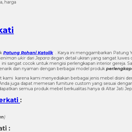
ati
uk
Patung Rohani Katolik
. Karya ini menggambarkan Patung 
seniman ukir
dari
Jepara
degan detail ukiran yang sangat luwes 
 ini sangat cocok untuk mengisi perlengkapan interior gerej
enarik dan nyaman dengan berbagai model produk
perlengkapa
t kami karena kami menyediakan berbagai jenis mebel disini de
n. Anda juga dapat memesan furniture custom yang sesuai denga
apatkan semua produk mebel berkualitas hanya di Altar Jati Jep
erkati
:
an
)
ati
: