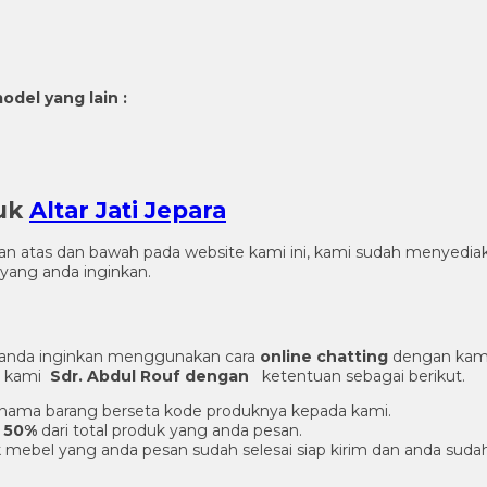
odel yang lain :
duk
Altar Jati Jepara
gian atas dan bawah pada website kami ini, kami sudah menye
yang anda inginkan.
 anda inginkan menggunakan cara
online chatting
dengan kami
er kami
Sdr. Abdul Rouf dengan
ketentuan sebagai berikut.
an nama barang berseta kode produknya kepada kami.
 50%
dari total produk yang anda pesan.
 mebel yang anda pesan sudah selesai siap kirim dan anda suda