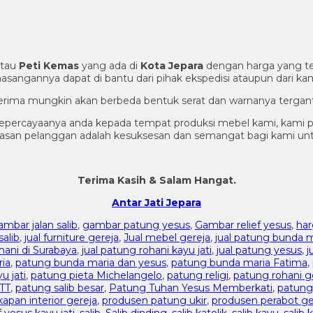
tau
Peti Kemas
yang ada di
Kota Jepara
dengan harga yang te
sangannya dapat di bantu dari pihak ekspedisi ataupun dari kam
 terima mungkin akan berbeda bentuk serat dan warnanya tergant
epercayaanya anda kepada tempat produksi mebel kami, kami p
puasan pelanggan adalah kesuksesan dan semangat bagi kami u
Terima Kasih & Salam Hangat.
Antar Jati Jepara
ambar jalan salib
,
gambar patung yesus
,
Gambar relief yesus
,
har
salib
,
jual furniture gereja
,
Jual mebel gereja
,
jual patung bunda m
hani di Surabaya
,
jual patung rohani kayu jati
,
jual patung yesus
,
j
ia
,
patung bunda maria dan yesus
,
patung bunda maria Fatima
,
u jati
,
patung pieta Michelangelo
,
patung religi
,
patung rohani g
TT
,
patung salib besar
,
Patung Tuhan Yesus Memberkati
,
patung
apan interior gereja
,
produsen patung ukir
,
produsen perabot ge
f yesus kayu jati
,
salib
,
Salib dinding
,
salib katolik
,
salib kayu
,
salib 