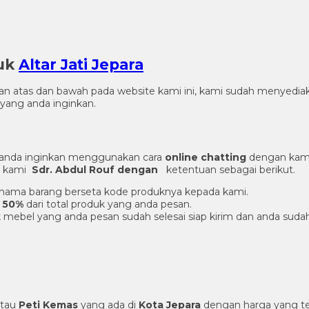
duk
Altar Jati Jepara
gian atas dan bawah pada website kami ini, kami sudah menye
yang anda inginkan.
 anda inginkan menggunakan cara
online chatting
dengan kami
er kami
Sdr. Abdul Rouf dengan
ketentuan sebagai berikut.
an nama barang berseta kode produknya kepada kami.
 50%
dari total produk yang anda pesan.
 mebel yang anda pesan sudah selesai siap kirim dan anda suda
tau
Peti Kemas
yang ada di
Kota Jepara
dengan harga yang te