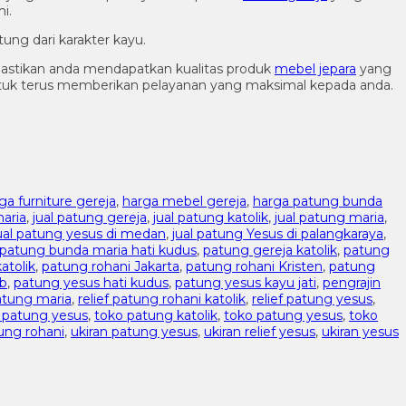
i.
ung dari karakter kayu.
astikan anda mendapatkan kualitas produk
mebel jepara
yang
ntuk terus memberikan pelayanan yang maksimal kepada anda.
ga furniture gereja
,
harga mebel gereja
,
harga patung bunda
aria
,
jual patung gereja
,
jual patung katolik
,
jual patung maria
,
ual patung yesus di medan
,
jual patung Yesus di palangkaraya
,
patung bunda maria hati kudus
,
patung gereja katolik
,
patung
atolik
,
patung rohani Jakarta
,
patung rohani Kristen
,
patung
ib
,
patung yesus hati kudus
,
patung yesus kayu jati
,
pengrajin
patung maria
,
relief patung rohani katolik
,
relief patung yesus
,
l patung yesus
,
toko patung katolik
,
toko patung yesus
,
toko
ung rohani
,
ukiran patung yesus
,
ukiran relief yesus
,
ukiran yesus