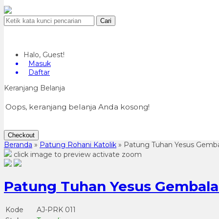
Cari
Halo, Guest!
Masuk
Daftar
Keranjang Belanja
Oops, keranjang belanja Anda kosong!
Checkout
Beranda
»
Patung Rohani Katolik
»
Patung Tuhan Yesus Gemba
click image to preview
activate zoom
Patung Tuhan Yesus Gembala
Kode
AJ-PRK 011