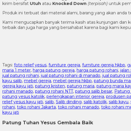
kirim bersifat
Utuh
atau
Knocked Down
(ter
pisah
)
untuk pema
Produk ini terbuat dari material alami, barang yang akan anda
Kami mengucapkan banyak terima kasih atas kunjungan dan k
terbaik dan juga harga yang bersahabat karena bagi kami ke
Tags:
foto relief yesus
,
furniture gereja
,
furniture gereja hkbp
,
g
maria 1 meter
,
harga patung gereja
,
harga patung rohani
,
jalan 
jual patung rohani
,
jual patung rohani di manado
,
jual patung ro
kayu salib
,
mebel gereja
,
mebel gereja hkbp
,
patung bunda mar
gereja kayu jati
,
patung kristen
,
patung maria
,
patung maria kay
rohani manado
,
patung rohani NTT
,
patung salib besar
,
Patung 
patung yesus katolik
,
perlengkapan interior gereja
,
produsen pa
relief yesus kayu jati
,
salib
,
Salib dinding
,
salib katolik
,
salib kayu
,
rohani
,
toko rohani Jakarta
,
toko rohani manado
,
toko rohani m
kayu jati
Patung Tuhan Yesus Gembala Baik