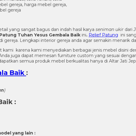
ail yang sangat bagus dan indah hasil karya
seniman ukir
dari
J
Patung Tuhan Yesus Gembala Baik
ini
.
Relief Patung
ini san
gereja. Lengkapi interior gereja anda agar semakin menarik 
t kami karena kami menyediakan berbagai jenis mebel disini de
n. Anda juga dapat memesan furniture custom yang sesuai denga
apatkan semua produk mebel berkualitas hanya di Altar Jati Jep
la Baik
:
an
)
Baik
:
odel yang lain :