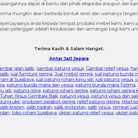
sangannya dapat di bantu dari pihak ekspedisi ataupun dari kam
 terima mungkin akan berbeda bentuk serat dan warnanya tergant
epercayaanya anda kepada tempat produksi mebel kami, kami p
puasan pelanggan adalah kesuksesan dan semangat bagi kami u
Terima Kasih & Salam Hangat.
Antar Jati Jepara
ambar jalan salib
,
gambar patung yesus
,
Gambar relief yesus
,
har
salib
,
jual furniture gereja
,
Jual mebel gereja
,
jual patung bunda m
hani di Surabaya
,
jual patung rohani kayu jati
,
jual patung yesus
,
j
ia
,
patung bunda maria dan yesus
,
patung bunda maria Fatima
,
u jati
,
patung religi
,
patung rohani gereja
,
patung rohani gereja k
Tuhan Yesus Gembala Baik
,
patung yesus
,
patung yesus dan sal
tung ukir
,
produsen perabot gereja
,
relief patung gereja
,
relief 
salib kristen
,
salib paskah
,
salib protestan
,
salib yesus
,
tempat jua
edan
,
toko rohani Surabaya
,
ukiran patung relief yesus
,
ukiran pat