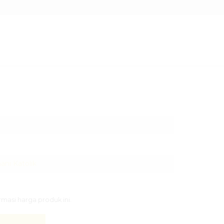
ni Katolik
asi harga produk ini.