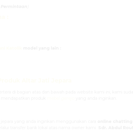
 Permintaan
)
ma
:
ni Katolik
model yang lain :
 Produk
Altar Jati Jepara
rtera di bagian atas dan bawah pada website kami ini, kami 
 mendapatkan produk
mebel gereja
yang anda inginkan.
jepara yang anda inginkan menggunakan cara
online chatting
alui transfer bank lokal atas nama owner kami
Sdr. Abdul Ro