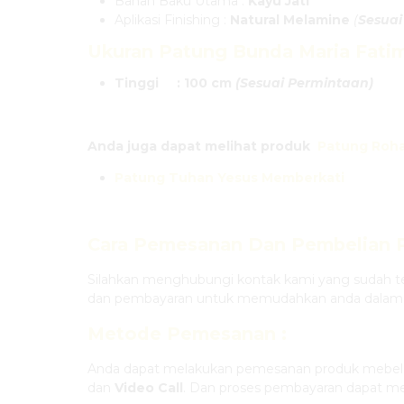
Bahan Baku Utama :
Kayu Jati
Aplikasi Finishing :
Natural Melamine
(
Sesuai
Ukuran
Patung Bunda Maria Fati
Tinggi : 100 cm
(Sesuai Permintaan)
Anda juga dapat melihat produk
Patung Roha
Patung Tuhan Yesus Memberkati
Cara Pemesanan Dan Pembelian
Silahkan menghubungi kontak kami yang sudah te
dan pembayaran untuk memudahkan anda dalam
Metode Pemesanan :
Anda dapat melakukan pemesanan produk mebel 
dan
Video Call
. Dan proses pembayaran dapat mel