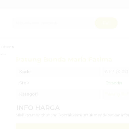
Cari
 Fatima
view
Patung Bunda Maria Fatima
Kode
AJ-PRK 021
Stok
Tersedia
Kategori
Patung Roha
INFO HARGA
Silahkan menghubungi kontak kami untuk mendapatkan inform