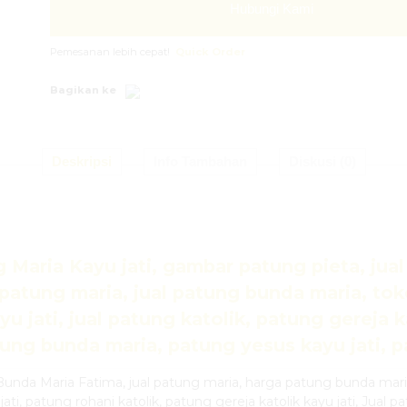
Hubungi Kami
Pemesanan lebih cepat!
Quick Order
Bagikan ke
Deskripsi
Info Tambahan
Diskusi (0)
Maria Kayu jati, gambar patung pieta, jual 
al patung maria, jual patung bunda maria, t
 jati, jual patung katolik, patung gereja kat
tung bunda maria, patung yesus kayu jati,