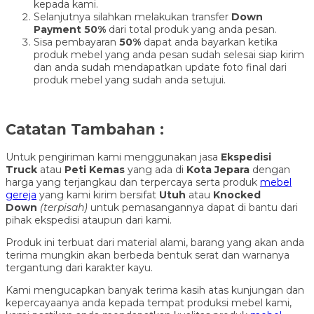
kepada kami.
Selanjutnya silahkan melakukan transfer
Down
Payment 50%
dari total produk yang anda pesan.
Sisa pembayaran
50%
dapat anda bayarkan ketika
produk mebel yang anda pesan sudah selesai siap kirim
dan anda sudah mendapatkan update foto final dari
produk mebel yang sudah anda setujui.
Catatan Tambahan :
Untuk pengiriman kami menggunakan jasa
Ekspedisi
Truck
atau
Peti Kemas
yang ada di
Kota Jepara
dengan
harga yang terjangkau dan terpercaya serta produk
mebel
gereja
yang kami kirim bersifat
Utuh
atau
Knocked
Down
(ter
pisah
)
untuk pemasangannya dapat di bantu dari
pihak ekspedisi ataupun dari kami.
Produk ini terbuat dari material alami, barang yang akan anda
terima mungkin akan berbeda bentuk serat dan warnanya
tergantung dari karakter kayu.
Kami mengucapkan banyak terima kasih atas kunjungan dan
kepercayaanya anda kepada tempat produksi mebel kami,