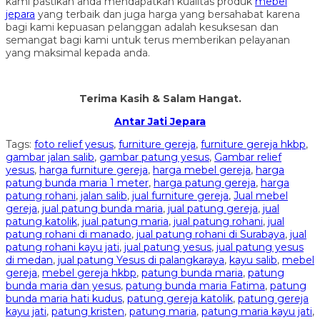
kami pastikan anda mendapatkan kualitas produk
mebel
jepara
yang terbaik dan juga harga yang bersahabat karena
bagi kami kepuasan pelanggan adalah kesuksesan dan
semangat bagi kami untuk terus memberikan pelayanan
yang maksimal kepada anda.
Terima Kasih & Salam Hangat.
Antar Jati Jepara
Tags:
foto relief yesus
,
furniture gereja
,
furniture gereja hkbp
,
gambar jalan salib
,
gambar patung yesus
,
Gambar relief
yesus
,
harga furniture gereja
,
harga mebel gereja
,
harga
patung bunda maria 1 meter
,
harga patung gereja
,
harga
patung rohani
,
jalan salib
,
jual furniture gereja
,
Jual mebel
gereja
,
jual patung bunda maria
,
jual patung gereja
,
jual
patung katolik
,
jual patung maria
,
jual patung rohani
,
jual
patung rohani di manado
,
jual patung rohani di Surabaya
,
jual
patung rohani kayu jati
,
jual patung yesus
,
jual patung yesus
di medan
,
jual patung Yesus di palangkaraya
,
kayu salib
,
mebel
gereja
,
mebel gereja hkbp
,
patung bunda maria
,
patung
bunda maria dan yesus
,
patung bunda maria Fatima
,
patung
bunda maria hati kudus
,
patung gereja katolik
,
patung gereja
kayu jati
,
patung kristen
,
patung maria
,
patung maria kayu jati
,