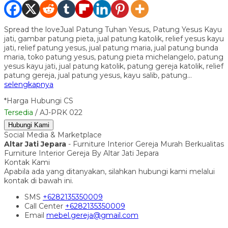
Spread the loveJual Patung Tuhan Yesus, Patung Yesus Kayu
jati, gambar patung pieta, jual patung katolik, relief yesus kayu
jati, relief patung yesus, jual patung maria, jual patung bunda
maria, toko patung yesus, patung pieta michelangelo, patung
yesus kayu jati, jual patung katolik, patung gereja katolik, relief
patung gereja, jual patung yesus, kayu salib, patung…
selengkapnya
*Harga Hubungi CS
Tersedia
/ AJ-PRK 022
Hubungi Kami
Social Media & Marketplace
Altar Jati Jepara
- Furniture Interior Gereja Murah Berkualitas
Furniture Interior Gereja By Altar Jati Jepara
Kontak Kami
Apabila ada yang ditanyakan, silahkan hubungi kami melalui
kontak di bawah ini.
SMS
+6282135350009
Call Center
+6282135350009
Email
mebel.gereja@gmail.com