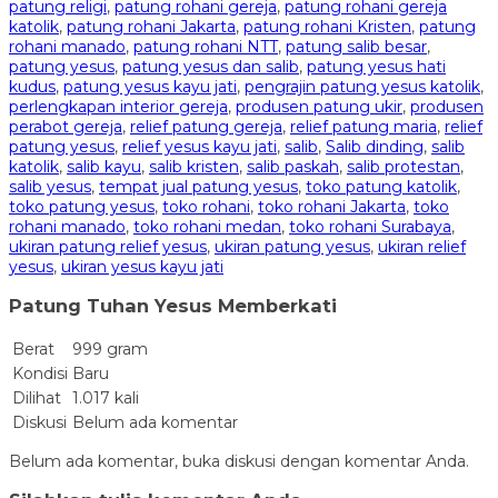
patung religi
,
patung rohani gereja
,
patung rohani gereja
katolik
,
patung rohani Jakarta
,
patung rohani Kristen
,
patung
rohani manado
,
patung rohani NTT
,
patung salib besar
,
patung yesus
,
patung yesus dan salib
,
patung yesus hati
kudus
,
patung yesus kayu jati
,
pengrajin patung yesus katolik
,
perlengkapan interior gereja
,
produsen patung ukir
,
produsen
perabot gereja
,
relief patung gereja
,
relief patung maria
,
relief
patung yesus
,
relief yesus kayu jati
,
salib
,
Salib dinding
,
salib
katolik
,
salib kayu
,
salib kristen
,
salib paskah
,
salib protestan
,
salib yesus
,
tempat jual patung yesus
,
toko patung katolik
,
toko patung yesus
,
toko rohani
,
toko rohani Jakarta
,
toko
rohani manado
,
toko rohani medan
,
toko rohani Surabaya
,
ukiran patung relief yesus
,
ukiran patung yesus
,
ukiran relief
yesus
,
ukiran yesus kayu jati
Patung Tuhan Yesus Memberkati
Berat
999 gram
Kondisi
Baru
Dilihat
1.017 kali
Diskusi
Belum ada komentar
Belum ada komentar, buka diskusi dengan komentar Anda.