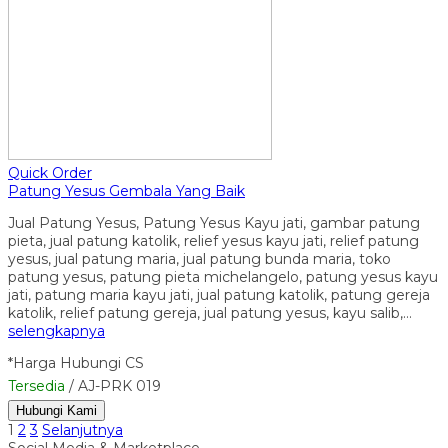
Quick Order
Patung Yesus Gembala Yang Baik
Jual Patung Yesus, Patung Yesus Kayu jati, gambar patung
pieta, jual patung katolik, relief yesus kayu jati, relief patung
yesus, jual patung maria, jual patung bunda maria, toko
patung yesus, patung pieta michelangelo, patung yesus kayu
jati, patung maria kayu jati, jual patung katolik, patung gereja
katolik, relief patung gereja, jual patung yesus, kayu salib,…
selengkapnya
*Harga Hubungi CS
Tersedia
/ AJ-PRK 019
Hubungi Kami
1
2
3
Selanjutnya
Social Media & Marketplace