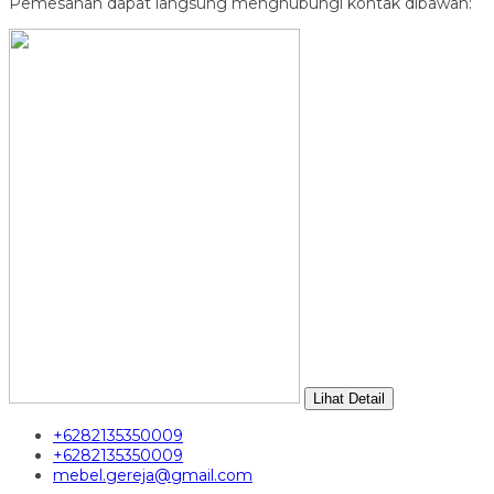
Pemesanan dapat langsung menghubungi kontak dibawah:
Lihat Detail
+6282135350009
+6282135350009
mebel.gereja@gmail.com