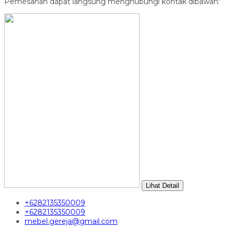
Pemesanan dapat langsung menghubungi kontak dibawah:
Lihat Detail
+6282135350009
+6282135350009
mebel.gereja@gmail.com