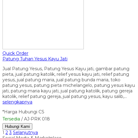
Quick Order
Patung Tuhan Yesus Kayu Jati
Jual Patung Yesus, Patung Yesus Kayu jati, gambar patung
pieta, jual patung katolik, relief yesus kayu jati, relief patung
yesus, jual patung maria, jual patung bunda maria, toko
patung yesus, patung pieta michelangelo, patung yesus kayu
jati, patung maria kayu jati, jual patung katolik, patung gereja
katolik, relief patung gereja, jual patung yesus, kayu salib,…
selengkapnya
*Harga Hubungi CS
Tersedia
/ AJ-PRK 018
Hubungi Kami
1
2
3
Selanjutnya
Social Media & Marketplace