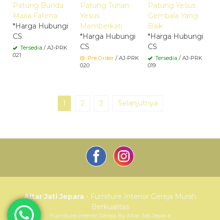
Patung Bunda
Patung Tuhan
Patung Yesus
Maria Fatima
Yesus
Gembala Yang
*Harga Hubungi
Memberkati
Baik
CS
*Harga Hubungi
*Harga Hubungi
CS
CS
Tersedia
/ AJ-PRK
021
Pre Order
/ AJ-PRK
Tersedia
/ AJ-PRK
020
019
1
2
3
Selanjutnya
Altar Jati Jepara
- Furniture Interior Gereja Murah
Berkualitas
Furniture Interior Gereja By Altar Jati Jepara