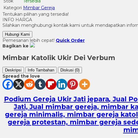
Stok
Tersedia
Kategori
Mimbar Gereja
Tentukan pilihan yang tersedia!
INFO HARGA
Silahkan menghubungi kontak kami untuk mendapatkan informa
Hubungi Kami
Pemesanan lebih cepat!
Quick Order
Bagikan ke
Mimbar Katolik Ukir Dei Verbum
Deskripsi
Info Tambahan
Diskusi (0)
Spread the love
Podium Gereja Ukir Jati jepara
,
Jual Po
Jati, Jual mimbar gereja, mimbar k
gereja minimalis, mimbar gereja kato
gereja protestan, mimbar gereja se
mimb