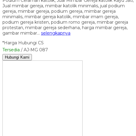
Podium Ceramah katolik, Jual Mimbar Gereja katolik Kayu Jati,
Jual mimbar gereja, mimbar katolik minimalis, jual podium
gereja, mimbar gereja, podium gereja, mimbar gereja
minimalis, mimbar gereja katolik, mimbar imam gereja,
podium gereja kristen, podium romo gereja, mimbar gereja
protestan, mimbar gereja sederhana, harga mimbar gereja,
gambar mimbar…
selengkapnya
*Harga Hubungi CS
Tersedia
/ AJ-MG 087
Hubungi Kami