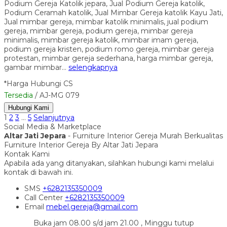
Podium Gereja Katolik jepara, Jual Podium Gereja katolik,
Podium Ceramah katolik, Jual Mimbar Gereja katolik Kayu Jati,
Jual mimbar gereja, mimbar katolik minimalis, jual podium
gereja, mimbar gereja, podium gereja, mimbar gereja
minimalis, mimbar gereja katolik, mimbar imam gereja,
podium gereja kristen, podium romo gereja, mimbar gereja
protestan, mimbar gereja sederhana, harga mimbar gereja,
gambar mimbar…
selengkapnya
*Harga Hubungi CS
Tersedia
/ AJ-MG 079
Hubungi Kami
1
2
3
…
5
Selanjutnya
Social Media & Marketplace
Altar Jati Jepara
- Furniture Interior Gereja Murah Berkualitas
Furniture Interior Gereja By Altar Jati Jepara
Kontak Kami
Apabila ada yang ditanyakan, silahkan hubungi kami melalui
kontak di bawah ini.
SMS
+6282135350009
Call Center
+6282135350009
Email
mebel.gereja@gmail.com
Buka jam 08.00 s/d jam 21.00 , Minggu tutup