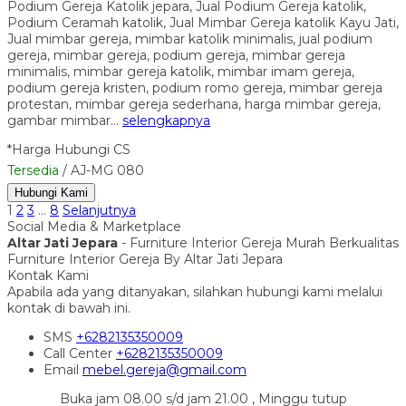
Podium Gereja Katolik jepara, Jual Podium Gereja katolik,
Podium Ceramah katolik, Jual Mimbar Gereja katolik Kayu Jati,
Jual mimbar gereja, mimbar katolik minimalis, jual podium
gereja, mimbar gereja, podium gereja, mimbar gereja
minimalis, mimbar gereja katolik, mimbar imam gereja,
podium gereja kristen, podium romo gereja, mimbar gereja
protestan, mimbar gereja sederhana, harga mimbar gereja,
gambar mimbar…
selengkapnya
*Harga Hubungi CS
Tersedia
/ AJ-MG 080
Hubungi Kami
1
2
3
…
8
Selanjutnya
Social Media & Marketplace
Altar Jati Jepara
- Furniture Interior Gereja Murah Berkualitas
Furniture Interior Gereja By Altar Jati Jepara
Kontak Kami
Apabila ada yang ditanyakan, silahkan hubungi kami melalui
kontak di bawah ini.
SMS
+6282135350009
Call Center
+6282135350009
Email
mebel.gereja@gmail.com
Buka jam 08.00 s/d jam 21.00 , Minggu tutup