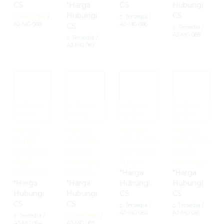
CS
*Harga
CS
Hubungi
Hubungi
CS
Pre Order
/
Tersedia
/
AJ-MG 088
AJ-MG 086
CS
Tersedia
/
AJ-MG 085
Tersedia
/
AJ-MG 087
Quick
Quick
Quick
Quick
Order
Order
Order
Order
Mimbar
Mimbar
Mimbar
Mimbar
Gereja
Ceramah
Katolik Jati
Gereja Jati
Protestan
Kristen
Ukir Sabda
Ukiran
Klasik
Minimalis
Tuhan
Minimalis
Minimalis
Modern
*Harga
*Harga
*Harga
*Harga
Hubungi
Hubungi
Hubungi
Hubungi
CS
CS
CS
CS
Tersedia
/
Tersedia
/
AJ-MG 082
AJ-MG 081
Tersedia
/
Pre Order
/
AJ-MG 084
AJ-MG 083