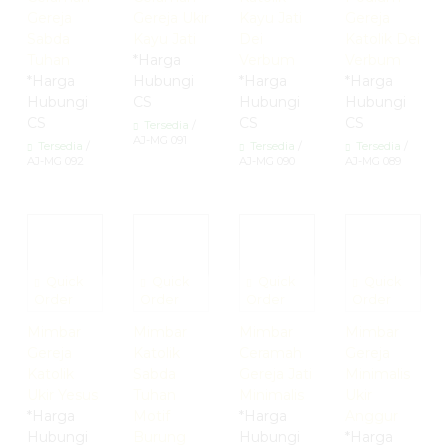
Gereja
Gereja Ukir
Kayu Jati
Gereja
Sabda
Kayu Jati
Dei
Katolik Dei
Tuhan
*Harga
Verbum
Verbum
*Harga
Hubungi
*Harga
*Harga
Hubungi
CS
Hubungi
Hubungi
CS
CS
CS
Tersedia
/
AJ-MG 091
Tersedia
/
Tersedia
/
Tersedia
/
AJ-MG 092
AJ-MG 090
AJ-MG 089
Quick
Quick
Quick
Quick
Order
Order
Order
Order
Mimbar
Mimbar
Mimbar
Mimbar
Gereja
Katolik
Ceramah
Gereja
Katolik
Sabda
Gereja Jati
Minimalis
Ukir Yesus
Tuhan
Minimalis
Ukir
*Harga
Motif
*Harga
Anggur
Hubungi
Burung
Hubungi
*Harga