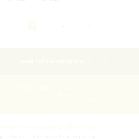
1
2
3
…
8
Selanjutnya
Social Media & Marketplace
Altar Jati Jepara
- Furniture Interior Gereja Murah
Berkualitas
Furniture Interior Gereja By Altar Jati Jepara
Produk yang sangat tepat, pilihan bagus..!
Berhasil ditambahkan ke keranjang belanja