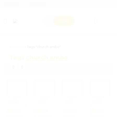
Menu
Kontak
Cari
Beranda
»
Tags "church ambo"
Tags
church ambo
Quick
Quick
Quick
Quick
Order
Order
Order
Order
Mimbar
Mimbar
Podium
Mimbar
Ceramah
Ceramah
Katolik
Podium