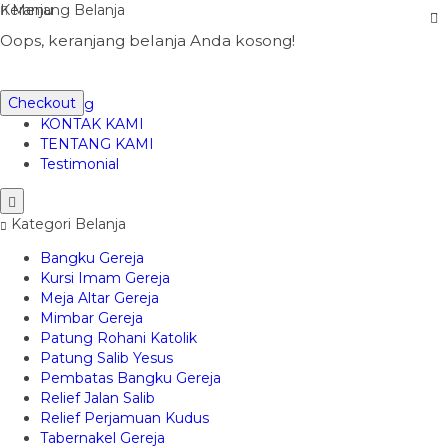
Keranjang Belanja
Menu
Halo, Guest!
Kontak
Oops, keranjang belanja Anda kosong!
Masuk
Beranda
Daftar
CARA PEMESANAN
Checkout
Katalog
KONTAK KAMI
TENTANG KAMI
Testimonial
Kategori Belanja
Bangku Gereja
Kursi Imam Gereja
Meja Altar Gereja
Mimbar Gereja
Patung Rohani Katolik
Patung Salib Yesus
Pembatas Bangku Gereja
Relief Jalan Salib
Relief Perjamuan Kudus
Tabernakel Gereja