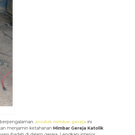
berpengalaman.
produk mimbar gereja
ini
 akan menjamin ketahanan
Mimbar Gereja Katolik
si ibadah di dalam gereja. Lengkapi interior