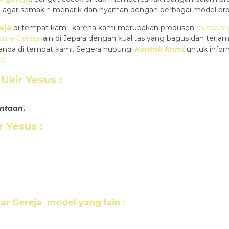
i agar semakin menarik dan nyaman dengan berbagai model pr
eja
di tempat kami karena kami merupakan produsen
mimbar g
ture Gereja
lain di Jepara dengan kualitas yang bagus dan terj
anda di tempat kami. Segera hubungi
Kontak Kami
untuk infor
ra
 Ukir Yesus
:
intaan
)
r Yesus
:
ar Gereja
model yang lain :