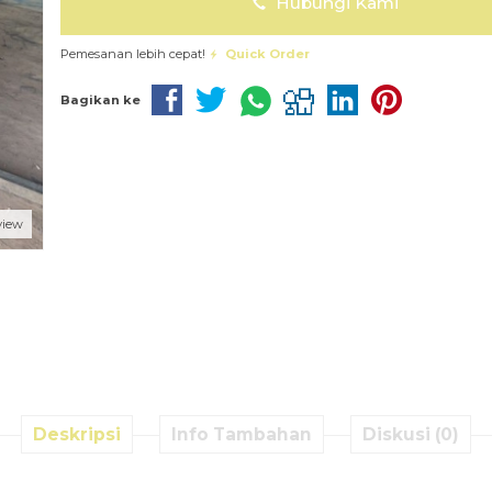
Hubungi Kami
Pemesanan lebih cepat!
Quick Order
Bagikan ke
view
Deskripsi
Info Tambahan
Diskusi (0)