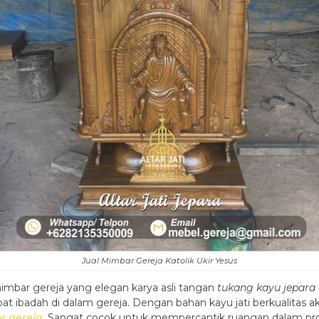
Jual Mimbar Gereja Katolik Ukir Yesus
bar gereja yang elegan karya asli tangan
tukang kayu jepara
 ibadah di dalam gereja. Dengan bahan kayu jati berkualitas
or gereja
. Sangat cocok untuk mempercantik ruangan dalam prose