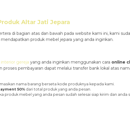
oduk Altar Jati Jepara
rtera di bagian atas dan bawah pada website kami ini, kami 
endapatkan produk mebel jepara yang anda inginkan.
interior gereja
yang anda inginkan menggunakan cara
online c
an proses pembayaran dapat melalui transfer bank lokal atas n
nformasikan nama barang berseta kode produknya kepada kami.
ayment 50%
dari total produk yang anda pesan.
ka produk mebel yang anda pesan sudah selesai siap kirim dan anda 