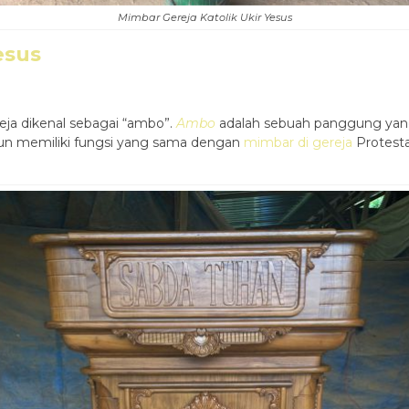
Mimbar Gereja Katolik Ukir Yesus
esus
eja dikenal sebagai “ambo”.
Ambo
adalah sebuah panggung yan
pun memiliki fungsi yang sama dengan
mimbar di gereja
Protesta