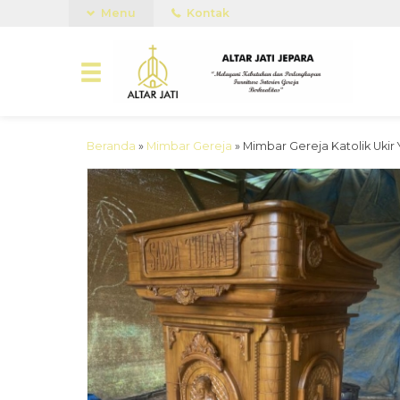
Menu
Kontak
Beranda
»
Mimbar Gereja
»
Mimbar Gereja Katolik Ukir