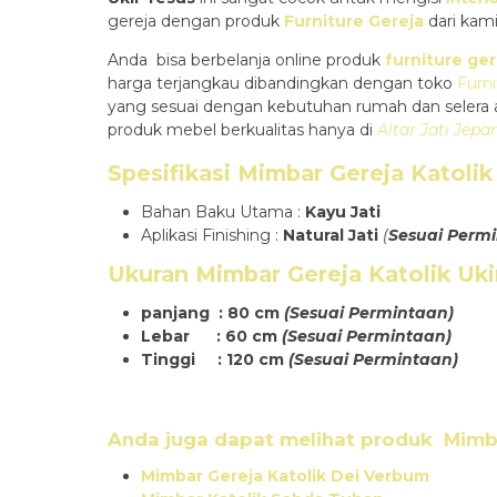
gereja dengan produk
Furniture Gereja
dari kam
Anda bisa berbelanja online produk
furniture ger
harga terjangkau dibandingkan dengan toko
Furni
yang sesuai dengan kebutuhan rumah dan selera 
produk mebel berkualitas hanya di
Altar Jati Jepa
Spesifikasi
Mimbar Gereja Katolik
Bahan Baku Utama :
Kayu Jati
Aplikasi Finishing :
Natural Jati
(
Sesuai Perm
Ukuran
Mimbar Gereja Katolik Uki
panjang : 80 cm
(Sesuai Permintaan)
Lebar : 60 cm
(Sesuai Permintaan)
Tinggi : 120 cm
(Sesuai Permintaan)
Anda juga dapat melihat produk
Mimb
Mimbar Gereja Katolik Dei Verbum