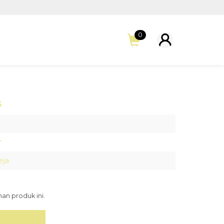
0
s
r
eja
an produk ini.