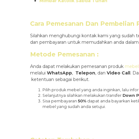
Mimbar Katolik Sabda Tuhan
Cara Pemesanan Dan Pembelian Pr
Silahkan menghubungi kontak kami yang sudah te
dan pembayaran untuk memudahkan anda dalam m
Metode Pemesanan :
Anda dapat melakukan pemesanan produk
mebel 
melalui
WhatsApp
,
Telepon
, dan
Video Call
. D
ketentuan sebagai berikut.
Pilih produk mebel yang anda inginkan, lalu i
Selanjutnya silahkan melakukan transfer
Down P
Sisa pembayaran
50%
dapat anda bayarkan keti
mebel yang sudah anda setujui.