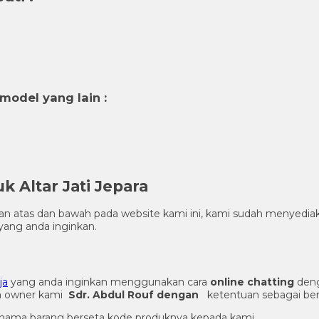
odel yang lain :
 Altar Jati Jepara
gian atas dan bawah pada website kami ini, kami sudah menye
ang anda inginkan.
ja
yang anda inginkan menggunakan cara
online chatting
deng
ma owner kami
Sdr. Abdul Rouf dengan
ketentuan sebagai ber
an nama barang berseta kode produknya kepada kami.