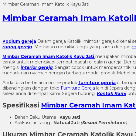
Mimbar Ceramah Imam Katolik Kayu Jati
Mimbar Ceramah Imam Katolik
Podium gereja
Dalam gereja Katolik, mimbar gereja dikenal 
ruang gereja
. Meskipun memiliki fungsi yang sama dengan
m
Mimbar Ceramah Imam Katolik Kayu Jati
merupakan mimbar 
cantik untuk melengkapi tempat ibadah di dalam gereja. Deng
mengisi
interior gereja
. Sangat cocok untuk mempercantik rua
menarik dan nyaman dengan berbagai model produk Mebel bu
Anda bisa berbelanja online produk
furniture gereja
di tempa
dibandingkan dengan toko
Furniture Gereja
lain di Jepara den
selera anda di tempat kami. Segera hubungi
Kontak Kami
untu
Spesifikasi
Mimbar Ceramah Imam Katol
Bahan Baku Utama :
Kayu Jati
Aplikasi Finishing :
Natural Jati
(
Sesuai Permintaan
)
Ukuran Mimbar Ceramah Katolik Kayu J