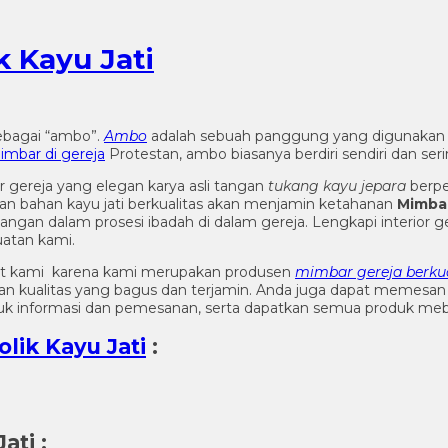
 Kayu Jati
sebagai “ambo”.
Ambo
adalah sebuah panggung yang digunakan
imbar di gereja
Protestan, ambo biasanya berdiri sendiri dan se
gereja yang elegan karya asli tangan
tukang kayu jepara
berp
an bahan kayu jati berkualitas akan menjamin ketahanan
Mimbar
ngan dalam prosesi ibadah di dalam gereja. Lengkapi interior 
atan kami.
t kami karena kami merupakan produsen
mimbar gereja berkua
gan kualitas yang bagus dan terjamin. Anda juga dapat memesa
k informasi dan pemesanan, serta dapatkan semua produk mebe
ik Kayu Jati
:
ati
: