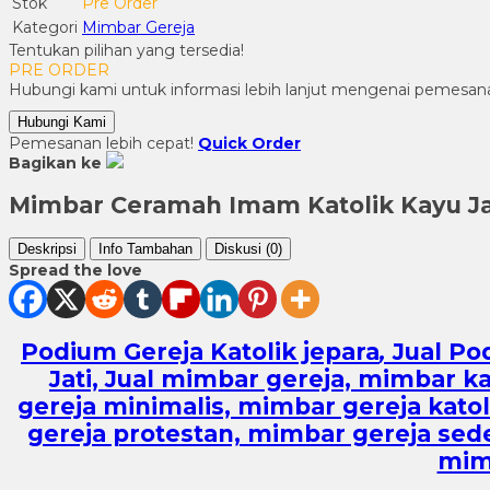
Stok
Pre Order
Kategori
Mimbar Gereja
Tentukan pilihan yang tersedia!
PRE ORDER
Hubungi kami untuk informasi lebih lanjut mengenai pemesana
Hubungi Kami
Pemesanan lebih cepat!
Quick Order
Bagikan ke
Mimbar Ceramah Imam Katolik Kayu Ja
Deskripsi
Info Tambahan
Diskusi (0)
Spread the love
Podium Gereja Katolik jepara
,
Jual Po
Jati, Jual mimbar gereja, mimbar k
gereja minimalis, mimbar gereja kato
gereja protestan, mimbar gereja se
mimb