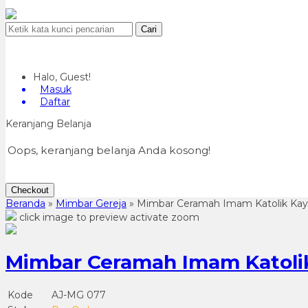
Cari
Halo, Guest!
Masuk
Daftar
Keranjang Belanja
Oops, keranjang belanja Anda kosong!
Checkout
Beranda
»
Mimbar Gereja
»
Mimbar Ceramah Imam Katolik Kayu
click image to preview
activate zoom
Mimbar Ceramah Imam Katolik
Kode
AJ-MG 077