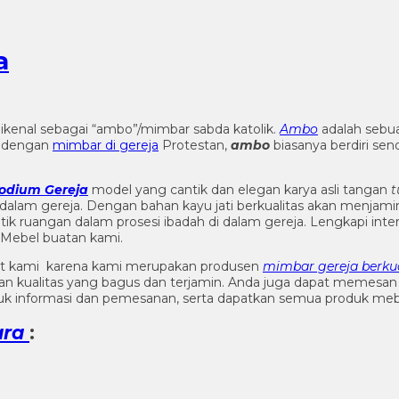
a
ikenal sebagai “ambo”/mimbar sabda katolik.
Ambo
adalah sebu
a dengan
mimbar di gereja
Protestan,
ambo
biasanya berdiri sen
odium Gereja
model yang cantik dan elegan karya asli tangan
t
alam gereja. Dengan bahan kayu jati berkualitas akan menjam
ik ruangan dalam prosesi ibadah di dalam gereja. Lengkapi inte
Mebel buatan kami.
t kami karena kami merupakan produsen
mimbar gereja berkua
gan kualitas yang bagus dan terjamin. Anda juga dapat memesa
k informasi dan pemesanan, serta dapatkan semua produk mebe
ara
: