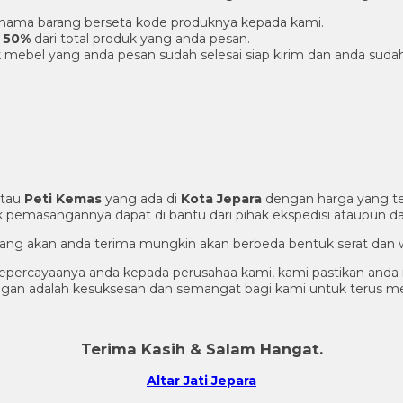
an nama barang berseta kode produknya kepada kami.
 50%
dari total produk yang anda pesan.
 mebel yang anda pesan sudah selesai siap kirim dan anda suda
tau
Peti Kemas
yang ada di
Kota Jepara
dengan harga yang te
 pemasangannya dapat di bantu dari pihak ekspedisi ataupun dar
g yang akan anda terima mungkin akan berbeda bentuk serat dan 
percayaanya anda kepada perusahaa kami, kami pastikan anda m
nggan adalah kesuksesan dan semangat bagi kami untuk terus 
Terima Kasih & Salam Hangat.
Altar Jati Jepara