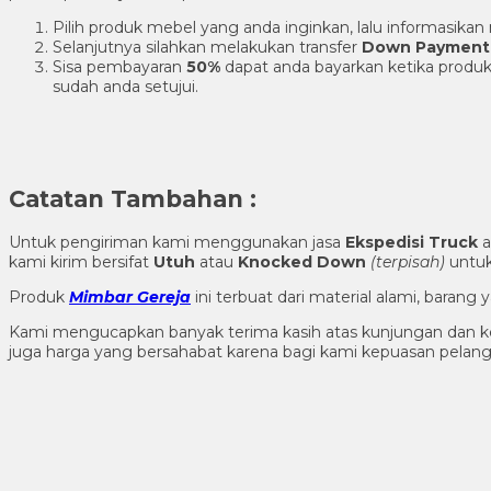
Pilih produk mebel yang anda inginkan, lalu informasik
Selanjutnya silahkan melakukan transfer
Down Payment
Sisa pembayaran
50%
dapat anda bayarkan ketika produk
sudah anda setujui.
Catatan Tambahan :
Untuk pengiriman kami menggunakan jasa
Ekspedisi Truck
a
kami kirim bersifat
Utuh
atau
Knocked Down
(ter
pisah
)
untuk
Produk
Mimbar Gereja
ini terbuat dari material alami, baran
Kami mengucapkan banyak terima kasih atas kunjungan dan ke
juga harga yang bersahabat karena bagi kami kepuasan pela