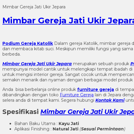
Mimbar Gereja Jati Ukir Jepara
Mimbar Gereja Jati Ukir Jepar
Podium Gereja Katolik
Dalam gereja Katolik, mimbar gereja d
dan membaca kitab suci. Meskipun memiliki fungsi yang sam
berbeda.
Mimbar Gereja Jati Ukir Jepara
merupakan sebuah produk
P
mempunyai model cantik untuk melengkapi tempat ibadah di d
untuk mengisi interior gereja. Sangat cocok untuk mempercant
semakin menarik dan nyaman dengan berbagai model produk 
Anda bisa berbelanja online produk
furniture gereja
di tempa
dibandingkan dengan toko
Furniture Gereja
lain di Jepara den
selera anda di tempat kami. Segera hubungi
Kontak Kami
untu
Spesifikasi
Mimbar Gereja Jati Ukir Jep
Bahan Baku Utama :
Kayu Jati
Aplikasi Finishing :
Natural Jati
(
Sesuai Permintaan
)