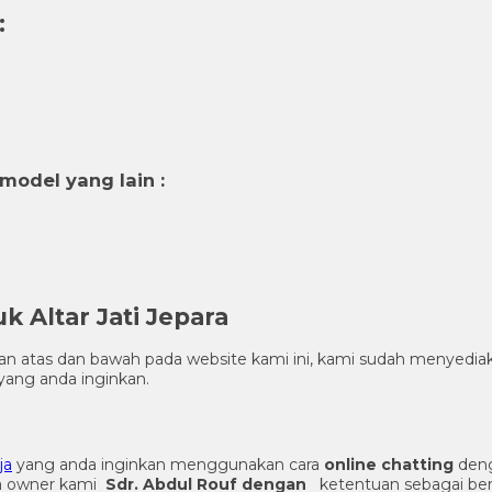
:
odel yang lain :
 Altar Jati Jepara
gian atas dan bawah pada website kami ini, kami sudah menye
ang anda inginkan.
ja
yang anda inginkan menggunakan cara
online chatting
deng
ma owner kami
Sdr. Abdul Rouf dengan
ketentuan sebagai ber