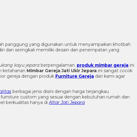
ah panggung yang digunakan untuk menyampaikan khotbah
diri dan seringkali memiliki desain dan penempatan yang
ukang kayu jepara
berpengalaman.
produk mimbar gereja
ini
in ketahanan
Mimbar Gereja Jati Ukir Jepara
ini sangat cocok
rior gereja dengan produk
Furniture Gereja
dari kami agar
litas
berbagai jenis disini dengan harga terjangkau
n furniture custom yang sesuai dengan kebutuhan rumah dan
l berkualitas hanya di
Altar Jati Jepara