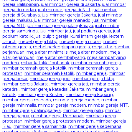
gereja Balikpapan
,
jual mimbar gereja di Jakarta
,
jual mimbar
gereja di medan
,
jual mimbar gereja di NTT
,
jual mimbar
gereja di Surabaya
,
jual mimbar gereja Jakarta
,
jual mimbar
gereja maluku
,
jual mimbar gereja manado
,
jual mimbar
gereja NTT
,
jual mimbar gereja palangkaraya
,
jual mimbar
gereja samarinda
,
jual mimbar jati
,
jual podium gereja
,
jual
podium katolik
,
jual pulpit gereja
,
kursi imam gereja
,
lectern
church
,
mebel gereja hkbp
,
mebel gereja murah
,
mebel
interior gereja
,
mebel perlengkapan gereja
,
meja altar gambar
perjamuan
,
meja altar minimalis
,
meja altar modern
,
meja
altar perjamuan
,
meja altar sembahyang
,
meja sembahyang
modern
,
mibar katolik Pontianak
,
mimbar ceramah gereja
,
mimbar ceramah gereja katolik
,
mimbar ceramah gereja
protestan
,
mimbar ceramah katolik
,
mimbar gereja
,
mimbar
gereja besar
,
mimbar gereja gpdi
,
mimbar gereja hkbp
,
mimbar gereja Jakarta
,
mimbar gereja jati
,
mimbar gereja
katedral
,
mimbar gereja katedral Jakarta
,
mimbar gereja
katolik
,
mimbar gereja Kristen
,
mimbar gereja kupang
,
mimbar gereja manado
,
mimbar gereja medan
,
mimbar
gereja minimalis
,
mimbar gereja modern
,
mimbar gereja NTT
,
mimbar gereja palangkaraya
,
mimbar gereja palu
,
mimbar
gereja papua
,
mimbar gereja Pontianak
,
mimbar gereja
protestan
,
mimbar gereja protestan modern
,
mimbar gereja
Riau
,
mimbar gereja samarinda
,
mimbar gereja sederhana
,
mimbar gereja Sulawesi
,
mimbar gereja ternate
,
mimbar