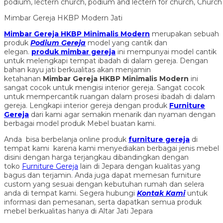
Mimbar Gereja HKBP Modern Jati
Mimbar Gereja HKBP Minimalis Modern
merupakan sebuah
produk
Podium Gereja
model yang cantik dan
elegan.
produk mimbar gereja
ini mempunyai model cantik
untuk melengkapi tempat ibadah di dalam gereja. Dengan
bahan kayu jati berkualitas akan menjamin
ketahanan
Mimbar Gereja HKBP Minimalis Modern
ini
sangat cocok untuk mengisi interior gereja. Sangat cocok
untuk mempercantik ruangan dalam prosesi ibadah di dalam
gereja. Lengkapi interior gereja dengan produk
Furniture
Gereja
dari kami agar semakin menarik dan nyaman dengan
berbagai model produk Mebel buatan kami.
Anda bisa berbelanja online produk
furniture gereja
di
tempat kami karena kami menyediakan berbagai jenis mebel
disini dengan harga terjangkau dibandingkan dengan
toko
Furniture Gereja
lain di Jepara dengan kualitas yang
bagus dan terjamin. Anda juga dapat memesan furniture
custom yang sesuai dengan kebutuhan rumah dan selera
anda di tempat kami. Segera hubungi
Kontak Kami
untuk
informasi dan pemesanan, serta dapatkan semua produk
mebel berkualitas hanya di Altar Jati Jepara