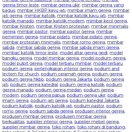
gereja timor leste
,
mimbar gereja ukir
,
mimbar gereja yang
bagus
,
mimbar HKBP kayu jati
,
mimbar imam gereja
,
mimbar
jati gereja
,
mimbar katolik
,
mimbar katolik kayu jati
,
mimbar
katolik manado
,
mimbar katolik modern
,
mimbar kecil gereja
,
mimbar Kristen
,
mimbar Kristen protestan
,
mimbar minimalis
gereja
,
mimbar pastor
,
mimbar pastor gereja
,
mimbar
pemimpin gereja
,
mimbar pidato
,
mimbar pidato gereja
,
mimbar protestan minimalis
,
mimbar romo gereja
,
mimbar
sabda
,
mimbar sabda gereja
,
mimbar sabda imam gereja
,
mimbar/ katolik timor leste
,
model altar gereja gpdi
,
model
bangku gereja
,
model mimbar gereja
,
model podium gereja
,
model pulpit gereja
,
model terbaru mimbar
,
model terbaru
podium gereja
,
perlengkapan interior gereja
,
podium and
lectern for church
,
podium ceramah gereja
,
podium gereja
,
podium gereja hkbp
,
podium gereja Jakarta
,
podium gereja
jati
,
podium gereja katedral
,
podium gereja katolik
,
podium
gereja manado
,
podium gereja medan
,
podium gereja
modern
,
podium gereja papua
,
podium gereja ukir
,
podium
imam gereja
,
podium jati gereja
,
podium katedral Jakarta
,
podium katolik
,
podium katolik jati
,
podium pastor
,
podium
romo gereja
,
podium sabda gereja
,
produsen interior gereja
,
produsen mimbar gereja
,
produsen mimbar gereja
berkualitas
,
supplier interior gereja
,
supplier mebel gereja
,
supplier mimbar gereja
,
toko rohani
,
toko rohani di bandung
,