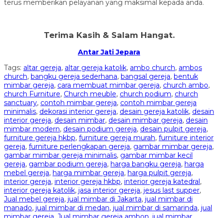
terus memberikan pelayanan yang maksimal kepada anda.
Terima Kasih & Salam Hangat.
Antar Jati Jepara
Tags:
altar gereja
,
altar gereja katolik
,
ambo church
,
ambos
church
,
bangku gereja sederhana
,
bangsal gereja
,
bentuk
mimbar gereja
,
cara membuat mimbar gereja
,
church ambo
,
church Furniture
,
Church meuble
,
church podium
,
church
sanctuary
,
contoh mimbar gereja
,
contoh mimbar gereja
minimalis
,
dekorasi interior gereja
,
desain gereja katolik
,
desain
interior gereja
,
desain mimbar
,
desain mimbar gereja
,
desain
mimbar modern
,
desain podium gereja
,
desain pulpit gereja
,
furniture gereja hkbp
,
furniture gereja murah
,
furniture interior
gereja
,
furniture perlengkapan gereja
,
gambar mimbar gereja
,
gambar mimbar gereja minimalis
,
gambar mimbar kecil
gereja
,
gambar podium gereja
,
harga bangku gereja
,
harga
mebel gereja
,
harga mimbar gereja
,
harga pulpit gereja
,
interior gereja
,
interior gereja hkbp
,
interior gereja katedral
,
interior gereja katolik
,
jasa interior gereja
,
jesus last supper
,
Jual mebel gereja
,
jual mimbar di Jakarta
,
jual mimbar di
manado
,
jual mimbar di medan
,
jual mimbar di samarinda
,
jual
mimbar gereja
,
Jual mimbar gereja ambon
,
jual mimbar