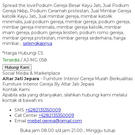
Spread the lovePodium Gereja Besar Kayu Jati, Jual Podium
Gereja hkbp, Podium Ceramah protestan, Jual Mimbar Gereja
katolik Kayu Jati, Jual mimbar gereja, mimbar katolik
minimalis, jual podium gereja, mimbar gereja, podium gereja,
mimbar gereja minimalis, mimbar gereja katolik, mimbar
imam gereja, podium gereja kristen, podium romo gereja,
mimbar gereja protestan, mimbar gereja sederhana, harga
mimbar…
selengkapnya
*Harga Hubungi CS
Tersedia
/ AJ-MG 058
Hubungi Kami
Social Media & Marketplace
Altar Jati Jepara
- Furniture Interior Gereja Murah Berkualitas
Furniture Interior Gereja By Altar Jati Jepara
Kontak Kami
Apabila ada yang ditanyakan, silahkan hubungi kami melalui
kontak di bawah ini.
SMS
+6282135350009
Call Center
+6282135350009
Email
mebel.gereja@gmail.com
Buka jam 08.00 s/d jam 21.00 , Minggu tutup