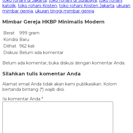
toko rohani di Jakarta
,
toko rohani di Surabaya
,
toko rohani
katolik
,
toko rohani Kristen
,
toko rohani Kristen Jakarta
,
ukuran
mimbar gereja
,
ukuran tinggi mimbar gereja
Mimbar Gereja HKBP Minimalis Modern
Berat
999 gram
Kondisi
Baru
Dilihat
962 kali
Diskusi
Belum ada komentar
Belum ada komentar, buka diskusi dengan komentar Anda.
Silahkan tulis komentar Anda
Alamat email Anda tidak akan kami publikasikan. Kolom
bertanda bintang (*) wajib diisi.
Isi komentar Anda
*