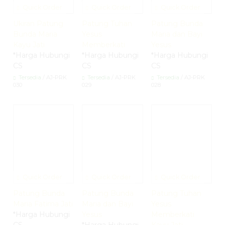
Quick Order
Quick Order
Quick Order
Ukiran Patung
Patung Tuhan
Patung Bunda
Bunda Maria
Yesus
Maria dan Bayi
Kayu Jati
Memberkati
Yesus
*Harga Hubungi
*Harga Hubungi
*Harga Hubungi
CS
CS
CS
Tersedia
/ AJ-PRK
Tersedia
/ AJ-PRK
Tersedia
/ AJ-PRK
030
029
028
Quick Order
Quick Order
Quick Order
Patung Bunda
Patung Bunda
Patung Tuhan
Maria Fatima Jati
Maria dan Bayi
Yesus
*Harga Hubungi
Yesus
Memberkati
CS
*Harga Hubungi
Kayu Jati