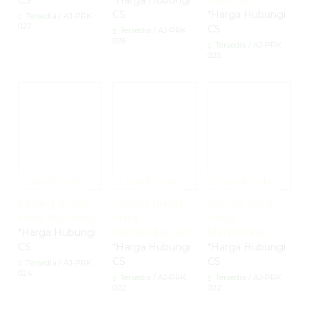
CS
*Harga Hubungi
Tersedia
/ AJ-PRK
027
CS
Tersedia
/ AJ-PRK
026
Tersedia
/ AJ-PRK
025
Quick Order
Quick Order
Quick Order
Patung Bunda
Patung Bunda
Patung Tuhan
Maria Bayi Yesus
Maria
Yesus
*Harga Hubungi
Memberkati Jati
Memberkati
CS
*Harga Hubungi
*Harga Hubungi
CS
CS
Tersedia
/ AJ-PRK
024
Tersedia
/ AJ-PRK
Tersedia
/ AJ-PRK
022
022