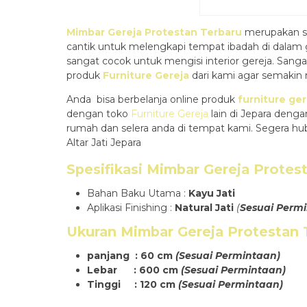
Mimbar Gereja Protestan Terbaru
merupakan s
cantik untuk melengkapi tempat ibadah di dalam 
sangat cocok untuk mengisi interior gereja. Sang
produk
Furniture Gereja
dari kami agar semakin
Anda bisa berbelanja online produk
furniture ger
dengan toko
Furniture Gereja
lain di Jepara deng
rumah dan selera anda di tempat kami. Segera h
Altar Jati Jepara
Spesifikasi
Mimbar Gereja Protes
Bahan Baku Utama :
Kayu Jati
Aplikasi Finishing :
Natural Jati
(
Sesuai Perm
Ukuran
Mimbar Gereja Protestan 
panjang : 60 cm
(Sesuai Permintaan)
Lebar : 600 cm
(Sesuai Permintaan)
Tinggi : 120 cm
(Sesuai Permintaan)