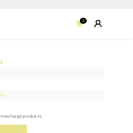
0
u
eja
asi harga produk ini.