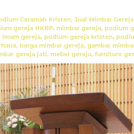
odium Ceramah Kristen, Jual Mimbar Gereja 
dium gereja HKBP, mimbar gereja, podium g
r imam gereja, podium gereja kristen, podi
rhana, harga mimbar gereja, gambar mimbar
bar gereja jati, mebel gereja, furniture ge