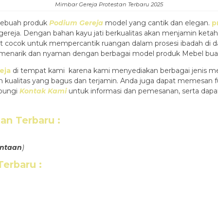
Mimbar Gereja Protestan Terbaru 2025
ebuah produk
Podium Gereja
model yang cantik dan elegan.
p
gereja. Dengan bahan kayu jati berkualitas akan menjamin ket
at cocok untuk mempercantik ruangan dalam prosesi ibadah di da
 menarik dan nyaman dengan berbagai model produk Mebel bua
eja
di tempat kami karena kami menyediakan berbagai jenis meb
an kualitas yang bagus dan terjamin. Anda juga dapat memesan
ubungi
Kontak Kami
untuk informasi dan pemesanan, serta dapa
tan Terbaru
:
intaan
)
Terbaru
: