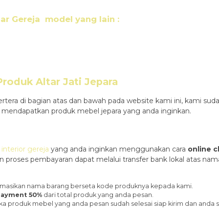
ar Gereja
model yang lain :
oduk Altar Jati Jepara
rtera di bagian atas dan bawah pada website kami ini, kami 
endapatkan produk mebel jepara yang anda inginkan.
interior gereja
yang anda inginkan menggunakan cara
online c
an proses pembayaran dapat melalui transfer bank lokal atas n
nformasikan nama barang berseta kode produknya kepada kami.
ayment 50%
dari total produk yang anda pesan.
ka produk mebel yang anda pesan sudah selesai siap kirim dan anda 