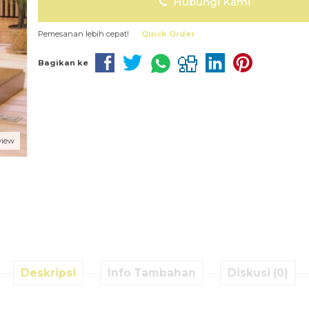
Hubungi Kami
Pemesanan lebih cepat!
Quick Order
Bagikan ke
view
Deskripsi
Info Tambahan
Diskusi (0)