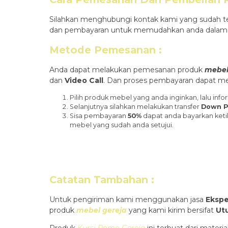
Silahkan menghubungi kontak kami yang sudah te
dan pembayaran untuk memudahkan anda dalam
Metode Pemesanan :
Anda dapat melakukan pemesanan produk
mebel
dan
Video Call
. Dan proses pembayaran dapat mel
Pilih produk mebel yang anda inginkan, lalu i
Selanjutnya silahkan melakukan transfer
Down P
Sisa pembayaran
50%
dapat anda bayarkan keti
mebel yang sudah anda setujui.
Catatan Tambahan :
Untuk pengiriman kami menggunakan jasa
Ekspe
produk
mebel gereja
yang kami kirim bersifat
Ut
Produk
Kursi Romo Gereja
ini terbuat dari mater