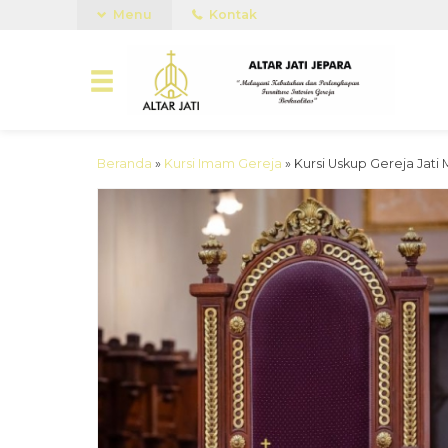
Menu
Kontak
Beranda
»
Kursi Imam Gereja
»
Kursi Uskup Gereja Jat