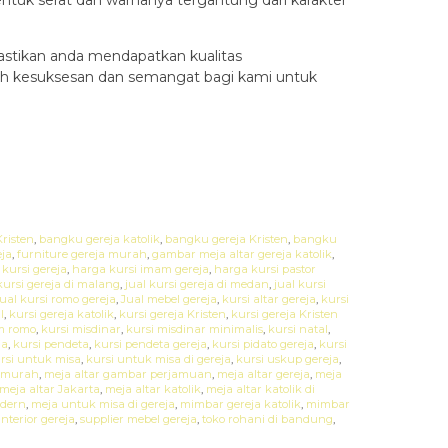
stikan anda mendapatkan kualitas
lah kesuksesan dan semangat bagi kami untuk
risten
,
bangku gereja katolik
,
bangku gereja Kristen
,
bangku
eja
,
furniture gereja murah
,
gambar meja altar gereja katolik
,
kursi gereja
,
harga kursi imam gereja
,
harga kursi pastor
kursi gereja di malang
,
jual kursi gereja di medan
,
jual kursi
jual kursi romo gereja
,
Jual mebel gereja
,
kursi altar gereja
,
kursi
l
,
kursi gereja katolik
,
kursi gereja Kristen
,
kursi gereja Kristen
m romo
,
kursi misdinar
,
kursi misdinar minimalis
,
kursi natal
,
ja
,
kursi pendeta
,
kursi pendeta gereja
,
kursi pidato gereja
,
kursi
rsi untuk misa
,
kursi untuk misa di gereja
,
kursi uskup gereja
,
a murah
,
meja altar gambar perjamuan
,
meja altar gereja
,
meja
meja altar Jakarta
,
meja altar katolik
,
meja altar katolik di
dern
,
meja untuk misa di gereja
,
mimbar gereja katolik
,
mimbar
interior gereja
,
supplier mebel gereja
,
toko rohani di bandung
,