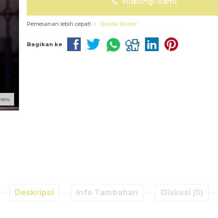
Hubungi Kami
Pemesanan lebih cepat!
Quick Order
Bagikan ke
view
Deskripsi
Info Tambahan
Diskusi (0)