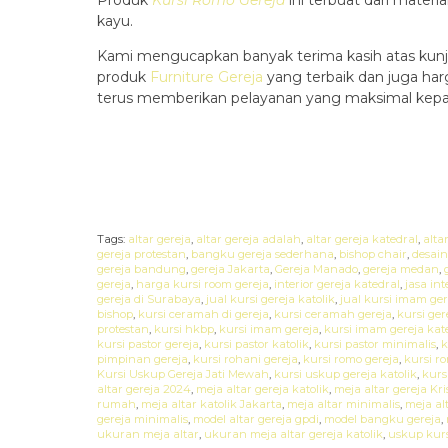
kayu.
Kami mengucapkan banyak terima kasih atas kunj
produk
Furniture Gereja
yang terbaik dan juga ha
terus memberikan pelayanan yang maksimal kepa
Tags:
altar gereja
,
altar gereja adalah
,
altar gereja katedral
,
alta
gereja protestan
,
bangku gereja sederhana
,
bishop chair
,
desain
gereja bandung
,
gereja Jakarta
,
Gereja Manado
,
gereja medan
,
gereja
,
harga kursi room gereja
,
interior gereja katedral
,
jasa int
gereja di Surabaya
,
jual kursi gereja katolik
,
jual kursi imam ger
bishop
,
kursi ceramah di gereja
,
kursi ceramah gereja
,
kursi ger
protestan
,
kursi hkbp
,
kursi imam gereja
,
kursi imam gereja kat
kursi pastor gereja
,
kursi pastor katolik
,
kursi pastor minimalis
,
k
pimpinan gereja
,
kursi rohani gereja
,
kursi romo gereja
,
kursi r
Kursi Uskup Gereja Jati Mewah
,
kursi uskup gereja katolik
,
kurs
altar gereja 2024
,
meja altar gereja katolik
,
meja altar gereja Kri
rumah
,
meja altar katolik Jakarta
,
meja altar minimalis
,
meja al
gereja minimalis
,
model altar gereja gpdi
,
model bangku gereja
,
ukuran meja altar
,
ukuran meja altar gereja katolik
,
uskup kurs