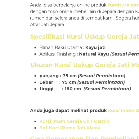
Anda bisa berbelanja online produk
furniture ger
dengan toko online mebel lain di Jepara dengan 
rumah dan selera anda di tempat kami. Segera h
Altar Jati Jepara
Spesifikasi
Kursi Uskup Gereja Ja
Bahan Baku Utama :
Kayu jati
Aplikasi Finishing :
Natural Kayu
(
Sesuai Per
Ukuran
Kursi Uskup Gereja Jati 
panjang : 75 cm
(Sesuai Permintaan)
Lebar : 75 cm
(Sesuai Permintaan)
tinggi : 160 cm
(Sesuai Permintaan)
Anda juga dapat melihat produk
Kursi Imam G
Kursi Imam Gereja Ukir Cantik
Set Kursi Romo Jati Klasik
Cara Pemesanan Dan Pembelian