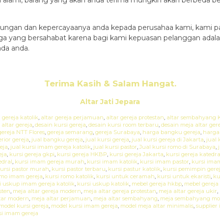
ungan dan kepercayaanya anda kepada perusahaa kami, kami pa
rga yang bersahabat karena bagi kami kepuasan pelanggan ada
da anda.
Terima Kasih & Salam Hangat.
Altar Jati Jepara
r gereja katolik
,
altar gereja perjamuan
,
altar gereja protestan
,
altar sembahyang K
 altar gereja
,
desain kursi gereja
,
desain kursi room terbaru
,
desain meja altar ger
gereja NTT Flores
,
gereja semarang
,
gereja Surabaya
,
harga bangku gereja
,
harga 
erior gereja
,
jual bangku gereja
,
jual kursi gereja
,
jual kursi gereja di Jakarta
,
jual 
eja
,
jual kursi imam gereja katolik
,
jual kursi pastor
,
Jual kursi romo di Surabaya
,
eja
,
kursi gereja gkpi
,
kursi gereja HKBP
,
kursi gereja Jakarta
,
kursi gereja katedra
edral
,
kursi imam gereja murah
,
kursi imam katolik
,
kursi imam pastor
,
kursi ima
ursi pastor murah
,
kursi pastor terbaru
,
kursi pastur katolik
,
kursi pemimpin gere
omo imam gereja
,
kursi romo katolik
,
kursi untuk ceramah
,
kursi untuk ekaristi
,
ku
i uskup imam gereja katolik
,
kursi uskup katolik
,
mebel gereja hkbp
,
mebel gerej
sten
,
meja altar gereja modern
,
meja altar gereja protestan
,
meja altar gereja ukir
,
tar modern
,
meja altar perjamuan
,
meja altar sembahyang
,
meja sembahyang mo
model kursi gereja
,
model kursi imam gereja
,
model meja altar minimalis
,
supplier 
i imam gereja