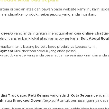
rtera di bagian atas dan bawah pada website kami ini, kami 
 mendapatkan produk
mebel jepara
yang anda inginkan.
 gereja
yang anda inginkan menggunakan cara
online chattin
alui transfer bank lokal atas nama owner kami
Sdr. Abdul Ro
nformasikan nama barang berseta kode produknya kepada kami.
ayment 50%
dari total produk yang anda pesan.
ka produk mebel yang anda pesan sudah selesai siap kirim dan anda 
disi Truck
atau
Peti Kemas
yang ada di
Kota Jepara
dengan ha
uh
atau
Knocked Down
(ter
pisah
)
untuk pemasangannya dapat di
ial alami, barang yang akan anda terima mungkin akan berbeda b