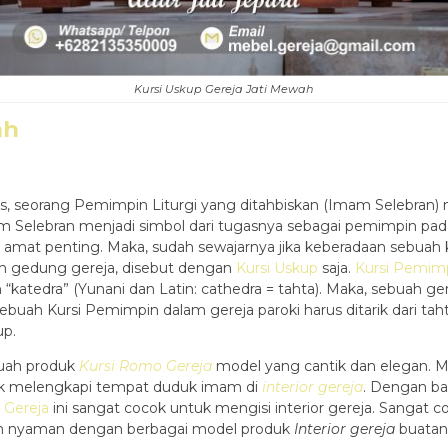
Kursi Uskup Gereja Jati Mewah
ah
gis, seorang Pemimpin Liturgi yang ditahbiskan (Imam Selebran
 Imam Selebran menjadi simbol dari tugasnya sebagai pemimpin 
 amat penting. Maka, sudah sewajarnya jika keberadaan sebuah k
m gedung gereja, disebut dengan
Kursi Uskup
saja.
Kursi Pemim
h “katedra” (Yunani dan Latin: cathedra = tahta). Maka, sebuah g
sebuah Kursi Pemimpin dalam gereja paroki harus ditarik dari t
up.
uah produk
Kursi Romo Gereja
model yang cantik dan elegan. M
tuk melengkapi tempat duduk imam di
interior gereja
. Dengan ba
 Gereja
ini sangat cocok untuk mengisi interior gereja. Sangat c
dan nyaman dengan berbagai model produk
Interior gereja
buatan