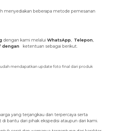
sudah menyediakan beberapa metode pemesanan
g
dengan kami melalui
WhatsApp
,
Telepon
,
uf dengan
ketentuan sebagai berikut.
sudah mendapatkan update foto final dari produk
rga yang terjangkau dan terpercaya serta
 bantu dari pihak ekspedisi ataupun dari kami.
entuk serat dan warnanya tergantung dari karakter