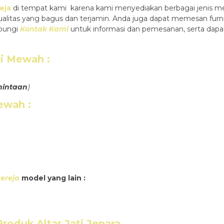
eja
di tempat kami karena kami menyediakan berbagai jenis meb
kualitas yang bagus dan terjamin. Anda juga dapat memesan fu
ubungi
Kontak Kami
untuk informasi dan pemesanan, serta dapa
ti Mewah
:
mintaan
)
Mewah
:
ereja
model yang lain :
 Produk
Altar Jati Jepara