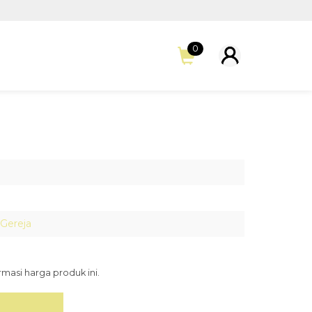
0
Gereja
asi harga produk ini.