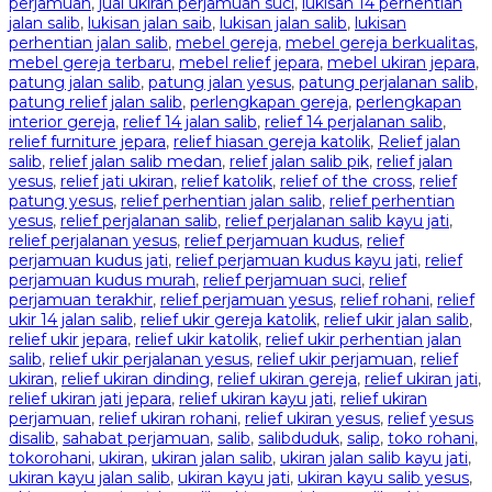
perjamuan
,
jual ukiran perjamuan suci
,
lukisan 14 perhentian
jalan salib
,
lukisan jalan saib
,
lukisan jalan salib
,
lukisan
perhentian jalan salib
,
mebel gereja
,
mebel gereja berkualitas
,
mebel gereja terbaru
,
mebel relief jepara
,
mebel ukiran jepara
,
patung jalan salib
,
patung jalan yesus
,
patung perjalanan salib
,
patung relief jalan salib
,
perlengkapan gereja
,
perlengkapan
interior gereja
,
relief 14 jalan salib
,
relief 14 perjalanan salib
,
relief furniture jepara
,
relief hiasan gereja katolik
,
Relief jalan
salib
,
relief jalan salib medan
,
relief jalan salib pik
,
relief jalan
yesus
,
relief jati ukiran
,
relief katolik
,
relief of the cross
,
relief
patung yesus
,
relief perhentian jalan salib
,
relief perhentian
yesus
,
relief perjalanan salib
,
relief perjalanan salib kayu jati
,
relief perjalanan yesus
,
relief perjamuan kudus
,
relief
perjamuan kudus jati
,
relief perjamuan kudus kayu jati
,
relief
perjamuan kudus murah
,
relief perjamuan suci
,
relief
perjamuan terakhir
,
relief perjamuan yesus
,
relief rohani
,
relief
ukir 14 jalan salib
,
relief ukir gereja katolik
,
relief ukir jalan salib
,
relief ukir jepara
,
relief ukir katolik
,
relief ukir perhentian jalan
salib
,
relief ukir perjalanan yesus
,
relief ukir perjamuan
,
relief
ukiran
,
relief ukiran dinding
,
relief ukiran gereja
,
relief ukiran jati
,
relief ukiran jati jepara
,
relief ukiran kayu jati
,
relief ukiran
perjamuan
,
relief ukiran rohani
,
relief ukiran yesus
,
relief yesus
disalib
,
sahabat perjamuan
,
salib
,
salibduduk
,
salip
,
toko rohani
,
tokorohani
,
ukiran
,
ukiran jalan salib
,
ukiran jalan salib kayu jati
,
ukiran kayu jalan salib
,
ukiran kayu jati
,
ukiran kayu salib yesus
,