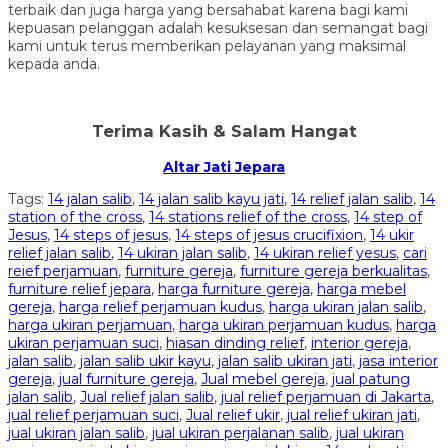
terbaik dan juga harga yang bersahabat karena bagi kami
kepuasan pelanggan adalah kesuksesan dan semangat bagi
kami untuk terus memberikan pelayanan yang maksimal
kepada anda.
Terima Kasih & Salam Hangat
Altar Jati Jepara
Tags:
14 jalan salib
,
14 jalan salib kayu jati
,
14 relief jalan salib
,
14
station of the cross
,
14 stations relief of the cross
,
14 step of
Jesus
,
14 steps of jesus
,
14 steps of jesus crucifixion
,
14 ukir
relief jalan salib
,
14 ukiran jalan salib
,
14 ukiran relief yesus
,
cari
reief perjamuan
,
furniture gereja
,
furniture gereja berkualitas
,
furniture relief jepara
,
harga furniture gereja
,
harga mebel
gereja
,
harga relief perjamuan kudus
,
harga ukiran jalan salib
,
harga ukiran perjamuan
,
harga ukiran perjamuan kudus
,
harga
ukiran perjamuan suci
,
hiasan dinding relief
,
interior gereja
,
jalan salib
,
jalan salib ukir kayu
,
jalan salib ukiran jati
,
jasa interior
gereja
,
jual furniture gereja
,
Jual mebel gereja
,
jual patung
jalan salib
,
Jual relief jalan salib
,
jual relief perjamuan di Jakarta
,
jual relief perjamuan suci
,
Jual relief ukir
,
jual relief ukiran jati
,
jual ukiran jalan salib
,
jual ukiran perjalanan salib
,
jual ukiran