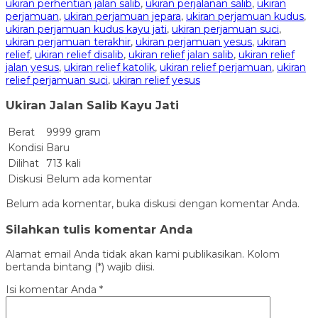
ukiran perhentian jalan salib
,
ukiran perjalanan salib
,
ukiran
perjamuan
,
ukiran perjamuan jepara
,
ukiran perjamuan kudus
,
ukiran perjamuan kudus kayu jati
,
ukiran perjamuan suci
,
ukiran perjamuan terakhir
,
ukiran perjamuan yesus
,
ukiran
relief
,
ukiran relief disalib
,
ukiran relief jalan salib
,
ukiran relief
jalan yesus
,
ukiran relief katolik
,
ukiran relief perjamuan
,
ukiran
relief perjamuan suci
,
ukiran relief yesus
Ukiran Jalan Salib Kayu Jati
Berat
9999 gram
Kondisi
Baru
Dilihat
713 kali
Diskusi
Belum ada komentar
Belum ada komentar, buka diskusi dengan komentar Anda.
Silahkan tulis komentar Anda
Alamat email Anda tidak akan kami publikasikan. Kolom
bertanda bintang (*) wajib diisi.
Isi komentar Anda
*