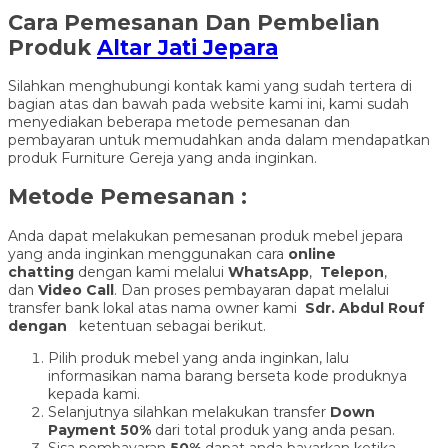
Cara Pemesanan Dan Pembelian
Produk
Altar Jati Jepara
Silahkan menghubungi kontak kami yang sudah tertera di
bagian atas dan bawah pada website kami ini, kami sudah
menyediakan beberapa metode pemesanan dan
pembayaran untuk memudahkan anda dalam mendapatkan
produk Furniture Gereja yang anda inginkan.
Metode Pemesanan :
Anda dapat melakukan pemesanan produk mebel jepara
yang anda inginkan menggunakan cara
online
chatting
dengan kami melalui
WhatsApp
,
Telepon
,
dan
Video Call
. Dan proses pembayaran dapat melalui
transfer bank lokal atas nama owner kami
Sdr. Abdul Rouf
dengan
ketentuan sebagai berikut.
Pilih produk mebel yang anda inginkan, lalu
informasikan nama barang berseta kode produknya
kepada kami.
Selanjutnya silahkan melakukan transfer
Down
Payment 50%
dari total produk yang anda pesan.
Sisa pembayaran
50%
dapat anda bayarkan ketika