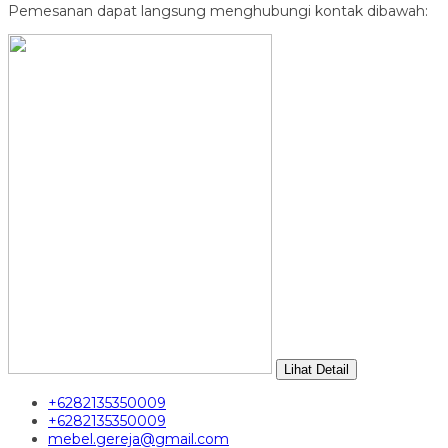
Pemesanan dapat langsung menghubungi kontak dibawah:
Lihat Detail
+6282135350009
+6282135350009
mebel.gereja@gmail.com