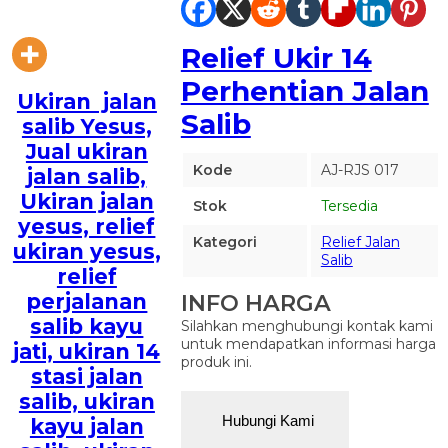
Relief Ukir 14
Perhentian Jalan
Ukiran jalan
Salib
salib Yesus,
Jual ukiran
Kode
AJ-RJS 017
jalan salib,
Ukiran jalan
Stok
Tersedia
yesus, relief
Kategori
Relief Jalan
ukiran yesus,
Salib
relief
INFO HARGA
perjalanan
salib kayu
Silahkan menghubungi kontak kami
untuk mendapatkan informasi harga
jati, ukiran 14
produk ini.
stasi jalan
salib, ukiran
Hubungi Kami
kayu jalan