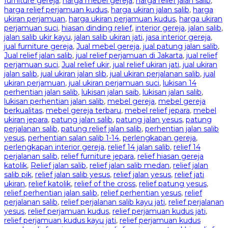
furniture gereja
,
harga mebel gereja
,
harga relief jalan salib
,
harga relief perjamuan kudus
,
harga ukiran jalan salib
,
harga
ukiran perjamuan
,
harga ukiran perjamuan kudus
,
harga ukiran
perjamuan suci
,
hiasan dinding relief
,
interior gereja
,
jalan salib
,
jalan salib ukir kayu
,
jalan salib ukiran jati
,
jasa interior gereja
,
jual furniture gereja
,
Jual mebel gereja
,
jual patung jalan salib
,
Jual relief jalan salib
,
jual relief perjamuan di Jakarta
,
jual relief
perjamuan suci
,
Jual relief ukir
,
jual relief ukiran jati
,
jual ukiran
jalan salib
,
jual ukiran jalan slib
,
jual ukiran perjalanan salib
,
jual
ukiran perjamuan
,
jual ukiran perjamuan suci
,
lukisan 14
perhentian jalan salib
,
lukisan jalan saib
,
lukisan jalan salib
,
lukisan perhentian jalan salib
,
mebel gereja
,
mebel gereja
berkualitas
,
mebel gereja terbaru
,
mebel relief jepara
,
mebel
ukiran jepara
,
patung jalan salib
,
patung jalan yesus
,
patung
perjalanan salib
,
patung relief jalan salib
,
perhentian jalan salib
yesus
,
perhentian salan salib 1-14
,
perlengkapan gereja
,
perlengkapan interior gereja
,
relief 14 jalan salib
,
relief 14
perjalanan salib
,
relief furniture jepara
,
relief hiasan gereja
katolik
,
Relief jalan salib
,
relief jalan salib medan
,
relief jalan
salib pik
,
relief jalan salib yesus
,
relief jalan yesus
,
relief jati
ukiran
,
relief katolik
,
relief of the cross
,
relief patung yesus
,
relief perhentian jalan salib
,
relief perhentian yesus
,
relief
perjalanan salib
,
relief perjalanan salib kayu jati
,
relief perjalanan
yesus
,
relief perjamuan kudus
,
relief perjamuan kudus jati
,
relief perjamuan kudus kayu jati
,
relief perjamuan kudus