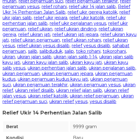
murah
,
relief perjamuan suci
,
relief perjamuan terakhir
,
relief
perjamuan yesus
,
relief rohani
,
relief ukir 14 jalan salib
,
Relief
Ukir 14 Perhentian Jalan Salib
,
relief ukir gereja katolik
,
relief
ukir jalan salib
,
relief ukir jepara
,
relief ukir katolik
,
relief ukir
perhentian jalan salib
,
relief ukir perjalanan yesus
,
relief ukir
perjamuan
,
relief ukiran
,
relief ukiran dinding
,
relief ukiran
gereja
,
relief ukiran jati
,
relief ukiran jati jepara
,
relief ukiran kayu
jati
,
relief ukiran perjamuan
,
relief ukiran rohani
,
relief ukiran
yesus
,
relief ukiran yesus disalib
,
relief yesus disalib
,
sahabat
perjamuan
,
salib
,
salibduduk
,
salip
,
toko rohani
,
tokorohani
,
ukiran
,
ukiran jalan salib
,
ukiran jalan salib 1-14
,
ukiran jalan salib
kayu jati
,
ukiran kayu jalan salib
,
ukiran kayu jati
,
ukiran kayu
salib yesus
,
ukiran perhentian jalan salib
,
ukiran perjalanan salib
,
ukiran perjamuan
,
ukiran perjamuan jepara
,
ukiran perjamuan
kudus
,
ukiran perjamuan kudus kayu jati
,
ukiran perjamuan
suci
,
ukiran perjamuan terakhir
,
ukiran perjamuan yesus
,
ukiran
relief
,
ukiran relief disalib
,
ukiran relief jalan salib
,
ukiran relief
jalan yesus
,
ukiran relief katolik
,
ukiran relief perjamuan
,
ukiran
relief perjamuan suci
,
ukiran relief yesus
,
yesus disalib
Relief Ukir 14 Perhentian Jalan Salib
Berat
9999 gram
Kondisi
Baru