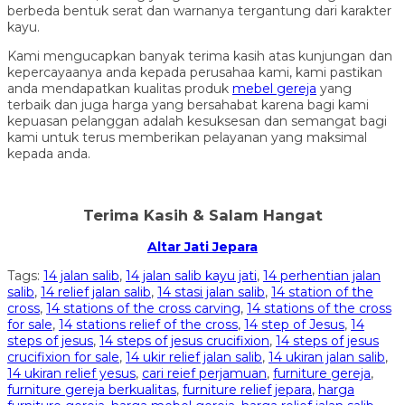
berbeda bentuk serat dan warnanya tergantung dari karakter
kayu.
Kami mengucapkan banyak terima kasih atas kunjungan dan
kepercayaanya anda kepada perusahaa kami, kami pastikan
anda mendapatkan kualitas produk
mebel gereja
yang
terbaik dan juga harga yang bersahabat karena bagi kami
kepuasan pelanggan adalah kesuksesan dan semangat bagi
kami untuk terus memberikan pelayanan yang maksimal
kepada anda.
Terima Kasih & Salam Hangat
Altar Jati Jepara
Tags:
14 jalan salib
,
14 jalan salib kayu jati
,
14 perhentian jalan
salib
,
14 relief jalan salib
,
14 stasi jalan salib
,
14 station of the
cross
,
14 stations of the cross carving
,
14 stations of the cross
for sale
,
14 stations relief of the cross
,
14 step of Jesus
,
14
steps of jesus
,
14 steps of jesus crucifixion
,
14 steps of jesus
crucifixion for sale
,
14 ukir relief jalan salib
,
14 ukiran jalan salib
,
14 ukiran relief yesus
,
cari reief perjamuan
,
furniture gereja
,
furniture gereja berkualitas
,
furniture relief jepara
,
harga