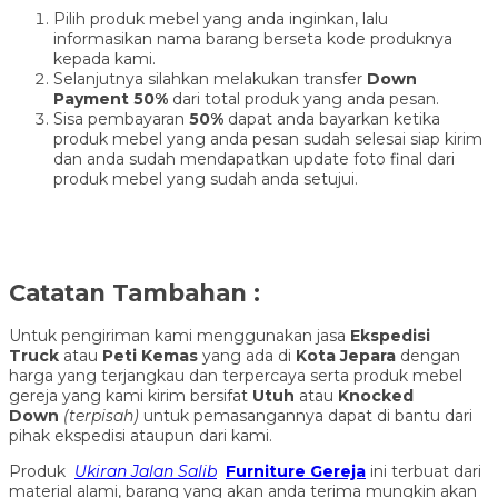
Pilih produk mebel yang anda inginkan, lalu
informasikan nama barang berseta kode produknya
kepada kami.
Selanjutnya silahkan melakukan transfer
Down
Payment 50%
dari total produk yang anda pesan.
Sisa pembayaran
50%
dapat anda bayarkan ketika
produk mebel yang anda pesan sudah selesai siap kirim
dan anda sudah mendapatkan update foto final dari
produk mebel yang sudah anda setujui.
Catatan Tambahan :
Untuk pengiriman kami menggunakan jasa
Ekspedisi
Truck
atau
Peti Kemas
yang ada di
Kota Jepara
dengan
harga yang terjangkau dan terpercaya serta produk mebel
gereja yang kami kirim bersifat
Utuh
atau
Knocked
Down
(ter
pisah
)
untuk pemasangannya dapat di bantu dari
pihak ekspedisi ataupun dari kami.
Produk
Ukiran Jalan Salib
Furniture Gereja
ini terbuat dari
material alami, barang yang akan anda terima mungkin akan