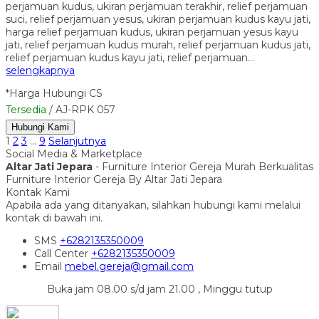
perjamuan kudus, ukiran perjamuan terakhir, relief perjamuan
suci, relief perjamuan yesus, ukiran perjamuan kudus kayu jati,
harga relief perjamuan kudus, ukiran perjamuan yesus kayu
jati, relief perjamuan kudus murah, relief perjamuan kudus jati,
relief perjamuan kudus kayu jati, relief perjamuan…
selengkapnya
*Harga Hubungi CS
Tersedia
/ AJ-RPK 057
Hubungi Kami
1
2
3
…
9
Selanjutnya
Social Media & Marketplace
Altar Jati Jepara
- Furniture Interior Gereja Murah Berkualitas
Furniture Interior Gereja By Altar Jati Jepara
Kontak Kami
Apabila ada yang ditanyakan, silahkan hubungi kami melalui
kontak di bawah ini.
SMS
+6282135350009
Call Center
+6282135350009
Email
mebel.gereja@gmail.com
Buka jam 08.00 s/d jam 21.00 , Minggu tutup