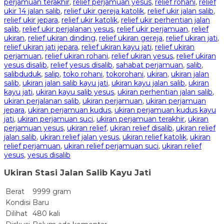
perjamuan terakhir
,
relief perjamuan yesus
,
relief rohani
,
relief
ukir 14 jalan salib
,
relief ukir gereja katolik
,
relief ukir jalan salib
,
relief ukir jepara
,
relief ukir katolik
,
relief ukir perhentian jalan
salib
,
relief ukir perjalanan yesus
,
relief ukir perjamuan
,
relief
ukiran
,
relief ukiran dinding
,
relief ukiran gereja
,
relief ukiran jati
,
relief ukiran jati jepara
,
relief ukiran kayu jati
,
relief ukiran
perjamuan
,
relief ukiran rohani
,
relief ukiran yesus
,
relief ukiran
yesus disalib
,
relief yesus disalib
,
sahabat perjamuan
,
salib
,
salibduduk
,
salip
,
toko rohani
,
tokorohani
,
ukiran
,
ukiran jalan
salib
,
ukiran jalan salib kayu jati
,
ukiran kayu jalan salib
,
ukiran
kayu jati
,
ukiran kayu salib yesus
,
ukiran perhentian jalan salib
,
ukiran perjalanan salib
,
ukiran perjamuan
,
ukiran perjamuan
jepara
,
ukiran perjamuan kudus
,
ukiran perjamuan kudus kayu
jati
,
ukiran perjamuan suci
,
ukiran perjamuan terakhir
,
ukiran
perjamuan yesus
,
ukiran relief
,
ukiran relief disalib
,
ukiran relief
jalan salib
,
ukiran relief jalan yesus
,
ukiran relief katolik
,
ukiran
relief perjamuan
,
ukiran relief perjamuan suci
,
ukiran relief
yesus
,
yesus disalib
Ukiran Stasi Jalan Salib Kayu Jati
Berat
9999 gram
Kondisi
Baru
Dilihat
480 kali