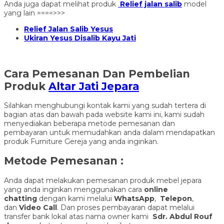
Anda juga dapat melihat produk
Relief jalan salib
model
yang lain ====>>>
Relief Jalan Salib Yesus
Ukiran Yesus Disalib Kayu Jati
Cara Pemesanan Dan Pembelian
Produk
Altar Jati Jepara
Silahkan menghubungi kontak kami yang sudah tertera di
bagian atas dan bawah pada website kami ini, kami sudah
menyediakan beberapa metode pemesanan dan
pembayaran untuk memudahkan anda dalam mendapatkan
produk Furniture Gereja yang anda inginkan.
Metode Pemesanan :
Anda dapat melakukan pemesanan produk mebel jepara
yang anda inginkan menggunakan cara
online
chatting
dengan kami melalui
WhatsApp
,
Telepon
,
dan
Video Call
. Dan proses pembayaran dapat melalui
transfer bank lokal atas nama owner kami
Sdr. Abdul Rouf