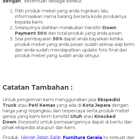
dengan
ketentuan sebagai berikut.
Pilih produk mebel yang anda inginkan, lalu
informasikan nama barang berseta kode produknya
kepada kami.
Selanjutnya silahkan melakukan transfer
Down
Payment 50%
dari total produk yang anda pesan.
Sisa pembayaran
50%
dapat anda bayarkan ketika
produk mebel yang anda pesan sudah selesai siap kirim
dan anda sudah mendapatkan update foto final dari
produk mebel yang sudah anda setujui.
Catatan Tambahan :
Untuk pengiriman kami menggunakan jasa
Ekspedisi
Truck
atau
Peti Kemas
yang ada di
Kota Jepara
dengan
harga yang terjangkau dan terpercaya serta produk mebel
gereja yang kami kirim bersifat
Utuh
atau
Knocked
Down
(ter
pisah
)
untuk pemasangannya dapat di bantu dari
pihak ekspedisi ataupun dari kami.
Produk
Ukiran Jalan Salib
Furniture Gereja
ini terbuat dari