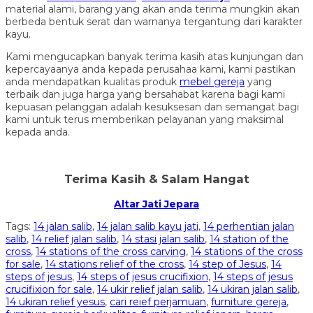
material alami, barang yang akan anda terima mungkin akan
berbeda bentuk serat dan warnanya tergantung dari karakter
kayu.
Kami mengucapkan banyak terima kasih atas kunjungan dan
kepercayaanya anda kepada perusahaa kami, kami pastikan
anda mendapatkan kualitas produk
mebel gereja
yang
terbaik dan juga harga yang bersahabat karena bagi kami
kepuasan pelanggan adalah kesuksesan dan semangat bagi
kami untuk terus memberikan pelayanan yang maksimal
kepada anda.
Terima Kasih & Salam Hangat
Altar Jati Jepara
Tags:
14 jalan salib
,
14 jalan salib kayu jati
,
14 perhentian jalan
salib
,
14 relief jalan salib
,
14 stasi jalan salib
,
14 station of the
cross
,
14 stations of the cross carving
,
14 stations of the cross
for sale
,
14 stations relief of the cross
,
14 step of Jesus
,
14
steps of jesus
,
14 steps of jesus crucifixion
,
14 steps of jesus
crucifixion for sale
,
14 ukir relief jalan salib
,
14 ukiran jalan salib
,
14 ukiran relief yesus
,
cari reief perjamuan
,
furniture gereja
,