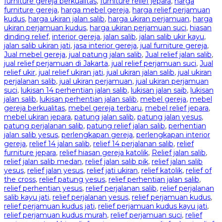
furniture gereja berkualitas
,
furniture relief jepara
,
harga
furniture gereja
,
harga mebel gereja
,
harga relief perjamuan
kudus
,
harga ukiran jalan salib
,
harga ukiran perjamuan
,
harga
ukiran perjamuan kudus
,
harga ukiran perjamuan suci
,
hiasan
dinding relief
,
interior gereja
,
jalan salib
,
jalan salib ukir kayu
,
jalan salib ukiran jati
,
jasa interior gereja
,
jual furniture gereja
,
Jual mebel gereja
,
jual patung jalan salib
,
Jual relief jalan salib
,
jual relief perjamuan di Jakarta
,
jual relief perjamuan suci
,
Jual
relief ukir
,
jual relief ukiran jati
,
jual ukiran jalan salib
,
jual ukiran
perjalanan salib
,
jual ukiran perjamuan
,
jual ukiran perjamuan
suci
,
lukisan 14 perhentian jalan salib
,
lukisan jalan saib
,
lukisan
jalan salib
,
lukisan perhentian jalan salib
,
mebel gereja
,
mebel
gereja berkualitas
,
mebel gereja terbaru
,
mebel relief jepara
,
mebel ukiran jepara
,
patung jalan salib
,
patung jalan yesus
,
patung perjalanan salib
,
patung relief jalan salib
,
perhentian
jalan salib yesus
,
perlengkapan gereja
,
perlengkapan interior
gereja
,
relief 14 jalan salib
,
relief 14 perjalanan salib
,
relief
furniture jepara
,
relief hiasan gereja katolik
,
Relief jalan salib
,
relief jalan salib medan
,
relief jalan salib pik
,
relief jalan salib
yesus
,
relief jalan yesus
,
relief jati ukiran
,
relief katolik
,
relief of
the cross
,
relief patung yesus
,
relief perhentian jalan salib
,
relief perhentian yesus
,
relief perjalanan salib
,
relief perjalanan
salib kayu jati
,
relief perjalanan yesus
,
relief perjamuan kudus
,
relief perjamuan kudus jati
,
relief perjamuan kudus kayu jati
,
relief perjamuan kudus murah
,
relief perjamuan suci
,
relief