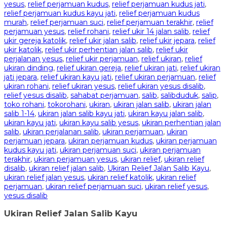
yesus
,
relief perjamuan kudus
,
relief perjamuan kudus jati
,
relief perjamuan kudus kayu jati
,
relief perjamuan kudus
murah
,
relief perjamuan suci
,
relief perjamuan terakhir
,
relief
perjamuan yesus
,
relief rohani
,
relief ukir 14 jalan salib
,
relief
ukir gereja katolik
,
relief ukir jalan salib
,
relief ukir jepara
,
relief
ukir katolik
,
relief ukir perhentian jalan salib
,
relief ukir
perjalanan yesus
,
relief ukir perjamuan
,
relief ukiran
,
relief
ukiran dinding
,
relief ukiran gereja
,
relief ukiran jati
,
relief ukiran
jati jepara
,
relief ukiran kayu jati
,
relief ukiran perjamuan
,
relief
ukiran rohani
,
relief ukiran yesus
,
relief ukiran yesus disalib
,
relief yesus disalib
,
sahabat perjamuan
,
salib
,
salibduduk
,
salip
,
toko rohani
,
tokorohani
,
ukiran
,
ukiran jalan salib
,
ukiran jalan
salib 1-14
,
ukiran jalan salib kayu jati
,
ukiran kayu jalan salib
,
ukiran kayu jati
,
ukiran kayu salib yesus
,
ukiran perhentian jalan
salib
,
ukiran perjalanan salib
,
ukiran perjamuan
,
ukiran
perjamuan jepara
,
ukiran perjamuan kudus
,
ukiran perjamuan
kudus kayu jati
,
ukiran perjamuan suci
,
ukiran perjamuan
terakhir
,
ukiran perjamuan yesus
,
ukiran relief
,
ukiran relief
disalib
,
ukiran relief jalan salib
,
Ukiran Relief Jalan Salib Kayu
,
ukiran relief jalan yesus
,
ukiran relief katolik
,
ukiran relief
perjamuan
,
ukiran relief perjamuan suci
,
ukiran relief yesus
,
yesus disalib
Ukiran Relief Jalan Salib Kayu