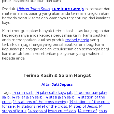
pihak ekspedisi ataupun dari kami.
Produk
Ukiran Jalan Salib
Furniture Gereja
ini terbuat dari
material alami, barang yang akan anda terima mungkin akan
berbeda bentuk serat dan warnanya tergantung dari karakter
kayu.
Kami mengucapkan banyak terima kasih atas kunjungan dan
kepercayaanya anda kepada perusahaa kami, kami pastikan
anda mendapatkan kualitas produk
mebel gereja
yang
terbaik dan juga harga yang bersahabat karena bagi kami
kepuasan pelanggan adalah kesuksesan dan semangat bagi
kami untuk terus memberikan pelayanan yang maksimal
kepada anda.
Terima Kasih & Salam Hangat
Altar Jati Jepara
Tags:
14 jalan salib
,
14 jalan salib kayu jati
,
14 perhentian jalan
salib
,
14 relief jalan salib
,
14 stasi jalan salib
,
14 station of the
cross
,
14 stations of the cross carving
,
14 stations of the cross
for sale
,
14 stations relief of the cross
,
14 step of Jesus
,
14
steps of jesus
,
14 steps of jesus crucifixion
,
14 steps of jesus