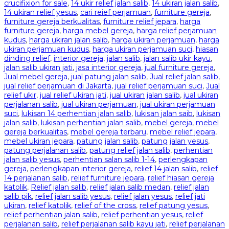
crucifixion for sale
,
14 ukir relief jalan salib
,
14 ukiran jalan salib
,
14 ukiran relief yesus
,
cari reief perjamuan
,
furniture gereja
,
furniture gereja berkualitas
,
furniture relief jepara
,
harga
furniture gereja
,
harga mebel gereja
,
harga relief perjamuan
kudus
,
harga ukiran jalan salib
,
harga ukiran perjamuan
,
harga
ukiran perjamuan kudus
,
harga ukiran perjamuan suci
,
hiasan
dinding relief
,
interior gereja
,
jalan salib
,
jalan salib ukir kayu
,
jalan salib ukiran jati
,
jasa interior gereja
,
jual furniture gereja
,
Jual mebel gereja
,
jual patung jalan salib
,
Jual relief jalan salib
,
jual relief perjamuan di Jakarta
,
jual relief perjamuan suci
,
Jual
relief ukir
,
jual relief ukiran jati
,
jual ukiran jalan salib
,
jual ukiran
perjalanan salib
,
jual ukiran perjamuan
,
jual ukiran perjamuan
suci
,
lukisan 14 perhentian jalan salib
,
lukisan jalan saib
,
lukisan
jalan salib
,
lukisan perhentian jalan salib
,
mebel gereja
,
mebel
gereja berkualitas
,
mebel gereja terbaru
,
mebel relief jepara
,
mebel ukiran jepara
,
patung jalan salib
,
patung jalan yesus
,
patung perjalanan salib
,
patung relief jalan salib
,
perhentian
jalan salib yesus
,
perhentian salan salib 1-14
,
perlengkapan
gereja
,
perlengkapan interior gereja
,
relief 14 jalan salib
,
relief
14 perjalanan salib
,
relief furniture jepara
,
relief hiasan gereja
katolik
,
Relief jalan salib
,
relief jalan salib medan
,
relief jalan
salib pik
,
relief jalan salib yesus
,
relief jalan yesus
,
relief jati
ukiran
,
relief katolik
,
relief of the cross
,
relief patung yesus
,
relief perhentian jalan salib
,
relief perhentian yesus
,
relief
perjalanan salib
,
relief perjalanan salib kayu jati
,
relief perjalanan