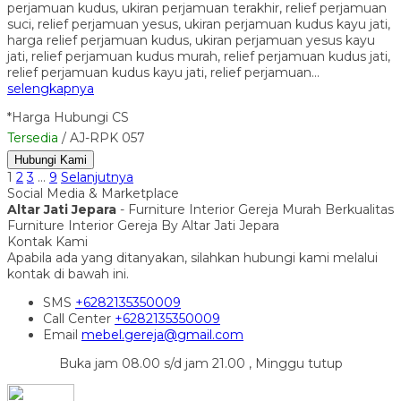
perjamuan kudus, ukiran perjamuan terakhir, relief perjamuan
suci, relief perjamuan yesus, ukiran perjamuan kudus kayu jati,
harga relief perjamuan kudus, ukiran perjamuan yesus kayu
jati, relief perjamuan kudus murah, relief perjamuan kudus jati,
relief perjamuan kudus kayu jati, relief perjamuan…
selengkapnya
*Harga Hubungi CS
Tersedia
/ AJ-RPK 057
Hubungi Kami
1
2
3
…
9
Selanjutnya
Social Media & Marketplace
Altar Jati Jepara
- Furniture Interior Gereja Murah Berkualitas
Furniture Interior Gereja By Altar Jati Jepara
Kontak Kami
Apabila ada yang ditanyakan, silahkan hubungi kami melalui
kontak di bawah ini.
SMS
+6282135350009
Call Center
+6282135350009
Email
mebel.gereja@gmail.com
Buka jam 08.00 s/d jam 21.00 , Minggu tutup