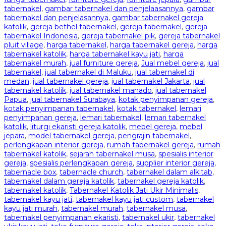
tabernakel
,
gambar tabernakel dan penjelaasannya
,
gambar
tabernakel dan penjelasannya
,
gambar tabernakel gereja
katolik
,
gereja bethel tabernakel
,
gereja tabernakel
,
gereja
tabernakel Indonesia
,
gereja tabernakel pik
,
gereja tabernakel
pluit village
,
harga tabernakel
,
harga tabernakel gereja
,
harga
tabernakel katolik
,
harga tabernakel kayu jati
,
harga
tabernakel murah
,
jual furniture gereja
,
Jual mebel gereja
,
jual
tabernakel
,
jual tabernakel di Maluku
,
jual tabernakel di
medan
,
jual tabernakel gereja
,
jual tabernakel Jakarta
,
jual
tabernakel katolik
,
jual tabernakel manado
,
jual tabernakel
Papua
,
jual tabernakel Surabaya
,
kotak penyimpanan gereja
,
kotak penyimpanan tabernakel
,
kotak tabernakel
,
lemari
penyimpanan gereja
,
lemari tabernakel
,
lemari tabernakel
katolik
,
liturgi ekaristi gereja katolik
,
mebel gereja
,
mebel
jepara
,
model tabernakel gereja
,
pengrajin tabernakel
,
perlengkapan interior gereja
,
rumah tabernakel gereja
,
rumah
tabernakel katolik
,
sejarah tabernakel musa
,
spesialis interior
gereja
,
spesialis perlengkapan gereja
,
supplier interior gereja
,
tabernacle box
,
tabernacle church
,
tabernakel dalam alkitab
,
tabernakel dalam gereja katolik
,
tabernakel gereja katolik
,
tabernakel katolik
,
Tabernakel Katolik Jati Ukir Minimalis
,
tabernakel kayu jati
,
tabernakel kayu jati custom
,
tabernakel
kayu jati murah
,
tabernakel murah
,
tabernakel musa
,
tabernakel penyimpanan ekaristi
,
tabernakel ukir
,
tabernakel