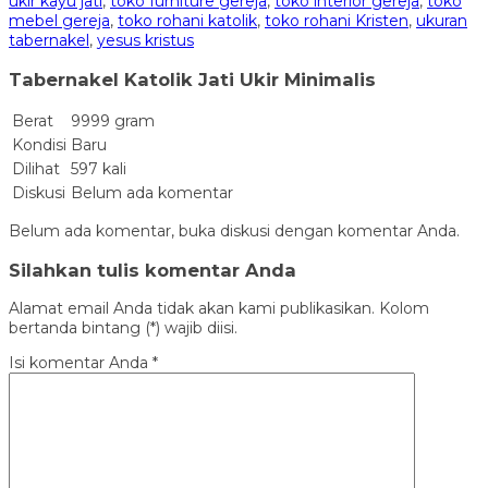
ukir kayu jati
,
toko furniture gereja
,
toko interior gereja
,
toko
mebel gereja
,
toko rohani katolik
,
toko rohani Kristen
,
ukuran
tabernakel
,
yesus kristus
Tabernakel Katolik Jati Ukir Minimalis
Berat
9999 gram
Kondisi
Baru
Dilihat
597 kali
Diskusi
Belum ada komentar
Belum ada komentar, buka diskusi dengan komentar Anda.
Silahkan tulis komentar Anda
Alamat email Anda tidak akan kami publikasikan. Kolom
bertanda bintang (*) wajib diisi.
Isi komentar Anda
*