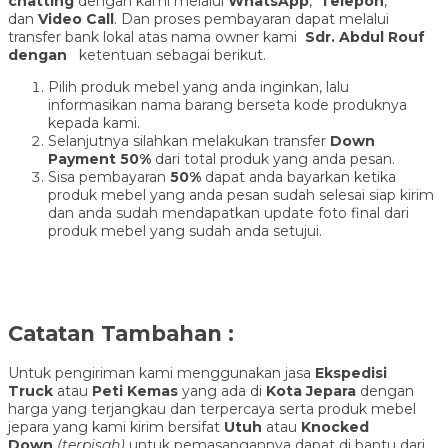
chatting
dengan kami melalui
WhatsApp
,
Telepon
,
dan
Video Call
. Dan proses pembayaran dapat melalui
transfer bank lokal atas nama owner kami
Sdr. Abdul Rouf
dengan
ketentuan sebagai berikut.
Pilih produk mebel yang anda inginkan, lalu
informasikan nama barang berseta kode produknya
kepada kami.
Selanjutnya silahkan melakukan transfer
Down
Payment 50%
dari total produk yang anda pesan.
Sisa pembayaran
50%
dapat anda bayarkan ketika
produk mebel yang anda pesan sudah selesai siap kirim
dan anda sudah mendapatkan update foto final dari
produk mebel yang sudah anda setujui.
Catatan Tambahan :
Untuk pengiriman kami menggunakan jasa
Ekspedisi
Truck
atau
Peti Kemas
yang ada di
Kota Jepara
dengan
harga yang terjangkau dan terpercaya serta produk mebel
jepara yang kami kirim bersifat
Utuh
atau
Knocked
Down
(ter
pisah
)
untuk pemasangannya dapat di bantu dari