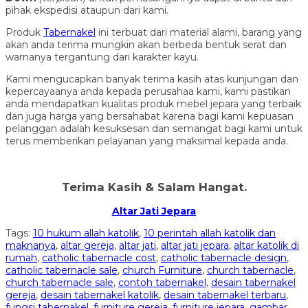
pihak ekspedisi ataupun dari kami.
Produk
Tabernakel
ini terbuat dari material alami, barang yang
akan anda terima mungkin akan berbeda bentuk serat dan
warnanya tergantung dari karakter kayu.
Kami mengucapkan banyak terima kasih atas kunjungan dan
kepercayaanya anda kepada perusahaa kami, kami pastikan
anda mendapatkan kualitas produk mebel jepara yang terbaik
dan juga harga yang bersahabat karena bagi kami kepuasan
pelanggan adalah kesuksesan dan semangat bagi kami untuk
terus memberikan pelayanan yang maksimal kepada anda.
Terima Kasih & Salam Hangat.
Altar Jati Jepara
Tags:
10 hukum allah katolik
,
10 perintah allah katolik dan
maknanya
,
altar gereja
,
altar jati
,
altar jati jepara
,
altar katolik di
rumah
,
catholic tabernacle cost
,
catholic tabernacle design
,
catholic tabernacle sale
,
church Furniture
,
church tabernacle
,
church tabernacle sale
,
contoh tabernakel
,
desain tabernakel
gereja
,
desain tabernakel katolik
,
desain tabernakel terbaru
,
fungsi tabernakel
,
furniture gereja
,
furniture jepara
,
gambar