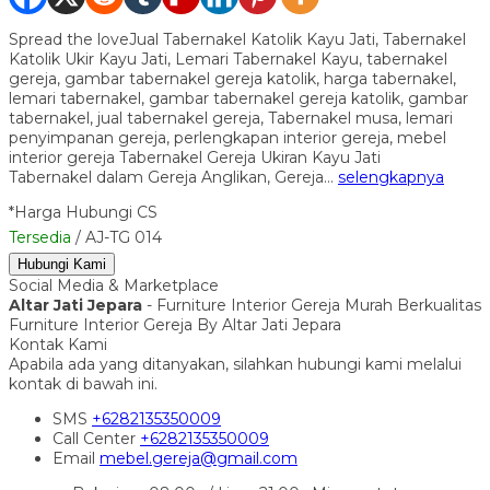
Spread the loveJual Tabernakel Katolik Kayu Jati, Tabernakel
Katolik Ukir Kayu Jati, Lemari Tabernakel Kayu, tabernakel
gereja, gambar tabernakel gereja katolik, harga tabernakel,
lemari tabernakel, gambar tabernakel gereja katolik, gambar
tabernakel, jual tabernakel gereja, Tabernakel musa, lemari
penyimpanan gereja, perlengkapan interior gereja, mebel
interior gereja Tabernakel Gereja Ukiran Kayu Jati
Tabernakel dalam Gereja Anglikan, Gereja…
selengkapnya
*Harga Hubungi CS
Tersedia
/ AJ-TG 014
Hubungi Kami
Social Media & Marketplace
Altar Jati Jepara
- Furniture Interior Gereja Murah Berkualitas
Furniture Interior Gereja By Altar Jati Jepara
Kontak Kami
Apabila ada yang ditanyakan, silahkan hubungi kami melalui
kontak di bawah ini.
SMS
+6282135350009
Call Center
+6282135350009
Email
mebel.gereja@gmail.com