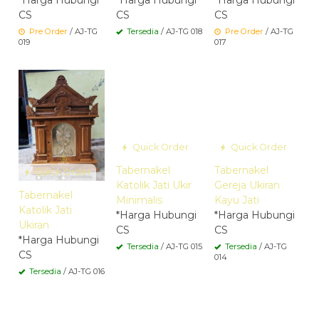
CS
CS
CS
Pre Order
/ AJ-TG
Tersedia
/ AJ-TG 018
Pre Order
/ AJ-TG
019
017
Quick Order
Quick Order
Tabernakel
Tabernakel
Quick Order
Katolik Jati Ukir
Gereja Ukiran
Tabernakel
Minimalis
Kayu Jati
Katolik Jati
*Harga Hubungi
*Harga Hubungi
Ukiran
CS
CS
*Harga Hubungi
Tersedia
/ AJ-TG 015
Tersedia
/ AJ-TG
CS
014
Tersedia
/ AJ-TG 016