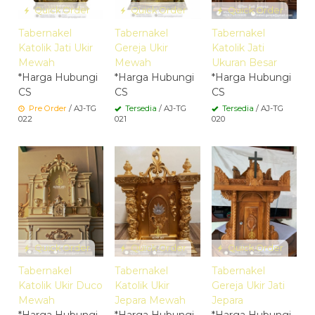
Quick Order
Quick Order
Quick Order
Tabernakel
Tabernakel
Tabernakel
Katolik Jati Ukir
Gereja Ukir
Katolik Jati
Mewah
Mewah
Ukuran Besar
*Harga Hubungi
*Harga Hubungi
*Harga Hubungi
CS
CS
CS
Pre Order
/ AJ-TG
Tersedia
/ AJ-TG
Tersedia
/ AJ-TG
022
021
020
Quick Order
Quick Order
Quick Order
Tabernakel
Tabernakel
Tabernakel
Katolik Ukir Duco
Katolik Ukir
Gereja Ukir Jati
Mewah
Jepara Mewah
Jepara
*Harga Hubungi
*Harga Hubungi
*Harga Hubungi