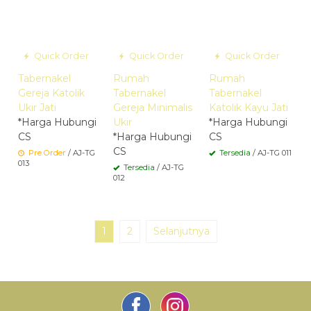
Quick Order
Quick Order
Quick Order
Tabernakel
Rumah
Rumah
Gereja Katolik
Tabernakel
Tabernakel
Ukir Jati
Gereja Minimalis
Katolik Kayu Jati
*Harga Hubungi
Ukir
*Harga Hubungi
CS
*Harga Hubungi
CS
CS
Pre Order
/ AJ-TG
Tersedia
/ AJ-TG 011
013
Tersedia
/ AJ-TG
012
1
2
Selanjutnya