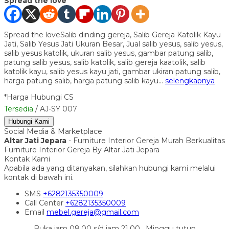
Spread the love
Spread the loveSalib dinding gereja, Salib Gereja Katolik Kayu
Jati, Salib Yesus Jati Ukuran Besar, Jual salib yesus, salib yesus,
salib yesus katolik, ukuran salib yesus, gambar patung salib,
patung salib yesus, salib katolik, salib gereja kaatolik, salib
katolik kayu, salib yesus kayu jati, gambar ukiran patung salib,
harga patung salib, harga patung salib kayu…
selengkapnya
*Harga Hubungi CS
Tersedia
/ AJ-SY 007
Hubungi Kami
Social Media & Marketplace
Altar Jati Jepara
- Furniture Interior Gereja Murah Berkualitas
Furniture Interior Gereja By Altar Jati Jepara
Kontak Kami
Apabila ada yang ditanyakan, silahkan hubungi kami melalui
kontak di bawah ini.
SMS
+6282135350009
Call Center
+6282135350009
Email
mebel.gereja@gmail.com
Buka jam 08.00 s/d jam 21.00 , Minggu tutup