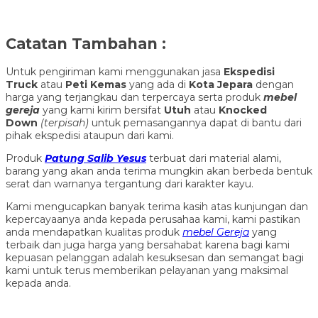
Catatan Tambahan :
Untuk pengiriman kami menggunakan jasa
Ekspedisi
Truck
atau
Peti Kemas
yang ada di
Kota Jepara
dengan
harga yang terjangkau dan terpercaya serta produk
mebel
gereja
yang kami kirim bersifat
Utuh
atau
Knocked
Down
(ter
pisah
)
untuk pemasangannya dapat di bantu dari
pihak ekspedisi ataupun dari kami.
Produk
Patung Salib Yesus
terbuat dari material alami,
barang yang akan anda terima mungkin akan berbeda bentuk
serat dan warnanya tergantung dari karakter kayu.
Kami mengucapkan banyak terima kasih atas kunjungan dan
kepercayaanya anda kepada perusahaa kami, kami pastikan
anda mendapatkan kualitas produk
mebel Gereja
yang
terbaik dan juga harga yang bersahabat karena bagi kami
kepuasan pelanggan adalah kesuksesan dan semangat bagi
kami untuk terus memberikan pelayanan yang maksimal
kepada anda.