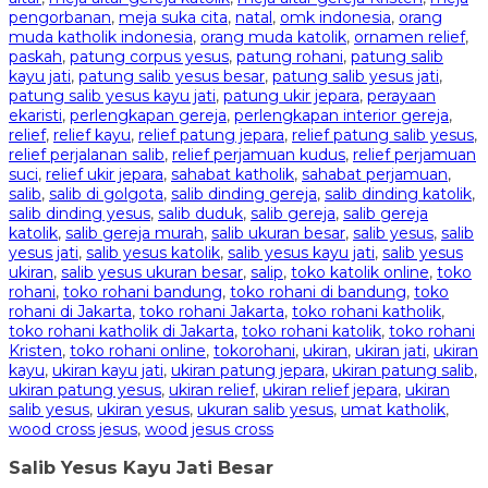
pengorbanan
,
meja suka cita
,
natal
,
omk indonesia
,
orang
muda katholik indonesia
,
orang muda katolik
,
ornamen relief
,
paskah
,
patung corpus yesus
,
patung rohani
,
patung salib
kayu jati
,
patung salib yesus besar
,
patung salib yesus jati
,
patung salib yesus kayu jati
,
patung ukir jepara
,
perayaan
ekaristi
,
perlengkapan gereja
,
perlengkapan interior gereja
,
relief
,
relief kayu
,
relief patung jepara
,
relief patung salib yesus
,
relief perjalanan salib
,
relief perjamuan kudus
,
relief perjamuan
suci
,
relief ukir jepara
,
sahabat katholik
,
sahabat perjamuan
,
salib
,
salib di golgota
,
salib dinding gereja
,
salib dinding katolik
,
salib dinding yesus
,
salib duduk
,
salib gereja
,
salib gereja
katolik
,
salib gereja murah
,
salib ukuran besar
,
salib yesus
,
salib
yesus jati
,
salib yesus katolik
,
salib yesus kayu jati
,
salib yesus
ukiran
,
salib yesus ukuran besar
,
salip
,
toko katolik online
,
toko
rohani
,
toko rohani bandung
,
toko rohani di bandung
,
toko
rohani di Jakarta
,
toko rohani Jakarta
,
toko rohani katholik
,
toko rohani katholik di Jakarta
,
toko rohani katolik
,
toko rohani
Kristen
,
toko rohani online
,
tokorohani
,
ukiran
,
ukiran jati
,
ukiran
kayu
,
ukiran kayu jati
,
ukiran patung jepara
,
ukiran patung salib
,
ukiran patung yesus
,
ukiran relief
,
ukiran relief jepara
,
ukiran
salib yesus
,
ukiran yesus
,
ukuran salib yesus
,
umat katholik
,
wood cross jesus
,
wood jesus cross
Salib Yesus Kayu Jati Besar