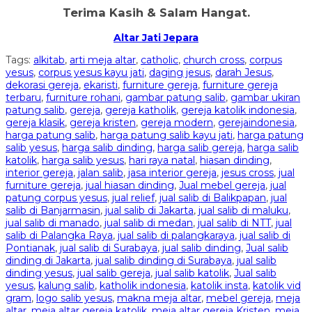
Terima Kasih & Salam Hangat.
Altar Jati Jepara
Tags:
alkitab
,
arti meja altar
,
catholic
,
church cross
,
corpus
yesus
,
corpus yesus kayu jati
,
daging jesus
,
darah Jesus
,
dekorasi gereja
,
ekaristi
,
furniture gereja
,
furniture gereja
terbaru
,
furniture rohani
,
gambar patung salib
,
gambar ukiran
patung salib
,
gereja
,
gereja katholik
,
gereja katolik indonesia
,
gereja klasik
,
gereja kristen
,
gereja modern
,
gerejaindonesia
,
harga patung salib
,
harga patung salib kayu jati
,
harga patung
salib yesus
,
harga salib dinding
,
harga salib gereja
,
harga salib
katolik
,
harga salib yesus
,
hari raya natal
,
hiasan dinding
,
interior gereja
,
jalan salib
,
jasa interior gereja
,
jesus cross
,
jual
furniture gereja
,
jual hiasan dinding
,
Jual mebel gereja
,
jual
patung corpus yesus
,
jual relief
,
jual salib di Balikpapan
,
jual
salib di Banjarmasin
,
jual salib di Jakarta
,
jual salib di maluku
,
jual salib di manado
,
jual salib di medan
,
jual salib di NTT
,
jual
salib di Palangka Raya
,
jual salib di palangkaraya
,
jual salib di
Pontianak
,
jual salib di Surabaya
,
jual salib dinding
,
Jual salib
dinding di Jakarta
,
jual salib dinding di Surabaya
,
jual salib
dinding yesus
,
jual salib gereja
,
jual salib katolik
,
Jual salib
yesus
,
kalung salib
,
katholik indonesia
,
katolik insta
,
katolik vid
gram
,
logo salib yesus
,
makna meja altar
,
mebel gereja
,
meja
altar
,
meja altar gereja katolik
,
meja altar gereja Kristen
,
meja