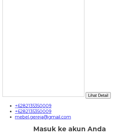
Lihat Detail
+6282135350009
+6282135350009
mebel.gereja@gmail.com
Masuk ke akun Anda