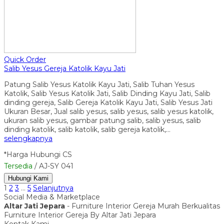
Quick Order
Salib Yesus Gereja Katolik Kayu Jati
Patung Salib Yesus Katolik Kayu Jati, Salib Tuhan Yesus
Katolik, Salib Yesus Katolik Jati, Salib Dinding Kayu Jati, Salib
dinding gereja, Salib Gereja Katolik Kayu Jati, Salib Yesus Jati
Ukuran Besar, Jual salib yesus, salib yesus, salib yesus katolik,
ukuran salib yesus, gambar patung salib, salib yesus, salib
dinding katolik, salib katolik, salib gereja katolik,…
selengkapnya
*Harga Hubungi CS
Tersedia
/ AJ-SY 041
Hubungi Kami
1
2
3
…
5
Selanjutnya
Social Media & Marketplace
Altar Jati Jepara
- Furniture Interior Gereja Murah Berkualitas
Furniture Interior Gereja By Altar Jati Jepara
Kontak Kami