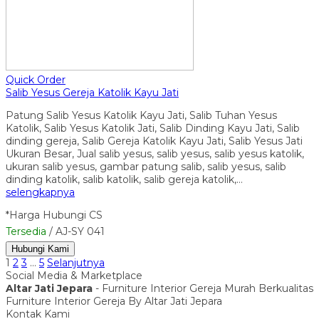
Quick Order
Salib Yesus Gereja Katolik Kayu Jati
Patung Salib Yesus Katolik Kayu Jati, Salib Tuhan Yesus
Katolik, Salib Yesus Katolik Jati, Salib Dinding Kayu Jati, Salib
dinding gereja, Salib Gereja Katolik Kayu Jati, Salib Yesus Jati
Ukuran Besar, Jual salib yesus, salib yesus, salib yesus katolik,
ukuran salib yesus, gambar patung salib, salib yesus, salib
dinding katolik, salib katolik, salib gereja katolik,…
selengkapnya
*Harga Hubungi CS
Tersedia
/ AJ-SY 041
Hubungi Kami
1
2
3
…
5
Selanjutnya
Social Media & Marketplace
Altar Jati Jepara
- Furniture Interior Gereja Murah Berkualitas
Furniture Interior Gereja By Altar Jati Jepara
Kontak Kami