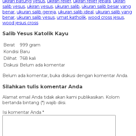
ukiran patung yesus
,
ukiran relief
,
ukiran relief jepara
,
ukiran
salib yesus
,
ukiran yesus
,
ukuran salib
,
ukuran salib besar yang
benar
,
ukuran salib gereja
,
ukuran salib ideal
,
ukuran salib yang
benar
,
ukuran salib yesus
,
umat katholik
,
wood cross jesus
,
wood jesus cross
Salib Yesus Katolik Kayu
Berat
999 gram
Kondisi
Baru
Dilihat
768 kali
Diskusi
Belum ada komentar
Belum ada komentar, buka diskusi dengan komentar Anda.
Silahkan tulis komentar Anda
Alamat email Anda tidak akan kami publikasikan. Kolom
bertanda bintang (*) wajib diisi.
Isi komentar Anda
*