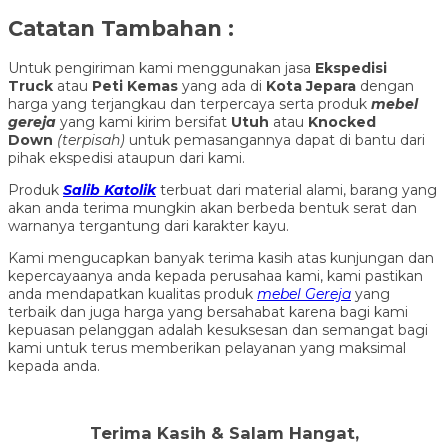
Catatan Tambahan :
Untuk pengiriman kami menggunakan jasa
Ekspedisi
Truck
atau
Peti Kemas
yang ada di
Kota Jepara
dengan
harga yang terjangkau dan terpercaya serta produk
mebel
gereja
yang kami kirim bersifat
Utuh
atau
Knocked
Down
(ter
pisah
)
untuk pemasangannya dapat di bantu dari
pihak ekspedisi ataupun dari kami.
Produk
Salib Katolik
terbuat dari material alami, barang yang
akan anda terima mungkin akan berbeda bentuk serat dan
warnanya tergantung dari karakter kayu.
Kami mengucapkan banyak terima kasih atas kunjungan dan
kepercayaanya anda kepada perusahaa kami, kami pastikan
anda mendapatkan kualitas produk
mebel Gereja
yang
terbaik dan juga harga yang bersahabat karena bagi kami
kepuasan pelanggan adalah kesuksesan dan semangat bagi
kami untuk terus memberikan pelayanan yang maksimal
kepada anda.
Terima Kasih & Salam Hangat,