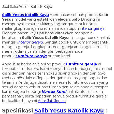
Jual Salib Yesus Katolik Kayu
Salib Yesus Katolik Kayu
merupakan sebuah produk
Salib
Yesus
model yang estetik dan elegan. Salib Dinding ini
mempunyai karakter ukiran yang sangat cantik untuk
melengkapi ruangan di rumah anda atapun
interior gereja
.
Dengan bahan kayu jati berkualitas akan menjamin
ketahanan
Salib Yesus Katolik Kayu
ini sangat cocok untuk
mengisi
interior gereja
. Sangat cocok untuk mempercantik
ruangan gereja. Lengkapi interior gereja anda agar semakin
menarik dan nyaman dengan berbagai model
produk
Furniture Gereja
buatan kami.
Anda bisa berbelanja online produk
furniture gereja
di
tempat kami karena kami menyediakan berbagai jenis mebel
disini dengan harga terjangkau dibandingkan dengan
toko
mebel online
lain di Jepara dengan kualitas yang bagus dan
terjamin. Anda juga dapat memesan furniture custom yang
sesuai dengan kebutuhan rumah dan selera anda di tempat
kami. Segera hubungi
Kontak Kami
untuk informasi dan
pemesanan, serta dapatkan semua produk furniture gereja
berkualitas hanya di
Altar Jati Jepara
Spesifikasi
Salib Yesus Katolik Kayu
: