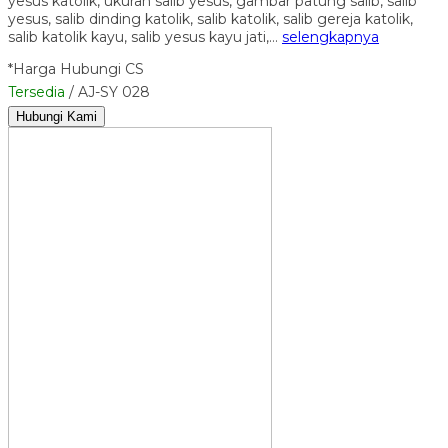
yesus katolik, ukuran salib yesus, gambar patung salib, salib
yesus, salib dinding katolik, salib katolik, salib gereja katolik,
salib katolik kayu, salib yesus kayu jati,…
selengkapnya
*Harga Hubungi CS
Tersedia
/ AJ-SY 028
Hubungi Kami