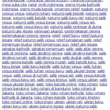
gereja katolik
,
meja altar gereja Kristen
,
meja pengorbanan
,
meja suka cita
,
natal
,
omk indonesia
,
orang muda katholik
indonesia
,
orang muda katolik
,
ornamen relief
,
paskah
,
patung
corpus yesus
,
patung rohani
,
patung saib katolik
,
patung salib
besar
,
patung salib katolik
,
patung salib kayu jati
,
patung salib
yesus
,
patung salib yesus besar
,
patung salib yesus jati
,
patung salib yesus kayu jati
,
patung sallib terbesar di dunia
,
patung ukir jepara
,
perayaan ekaristi
,
perlengkapan gereja
,
perlengkapan interior gereja
,
relief
,
relief kayu
,
relief patung
jepara
,
relief patung salib yesus
,
relief perjalanan salib
,
relief
perjamuan kudus
,
relief perjamuan suci
,
relief ukir jepara
,
sahabat katholik
,
sahabat perjamuan
,
salib
,
salib altar gereja
,
salib di golgota
,
salib dinding gereja
,
salib dinding katolik
,
salib
dinding rumah
,
salib dinding yesus
,
salib duduk
,
salib gereja
,
salib gereja katolik
,
salib gereja murah
,
salib katolik kayu
,
salib
kayu besar
,
salib kayu katolik
,
salib tuhan yesus
,
salib tuhan
yesus katolik
,
salib tuhan yesus kayu
,
salib ukuran besar
,
salib
yesus
,
salib yesus di rumah
,
salib yesus jati
,
salib yesus katolik
,
salib yesus kayu jati
,
salib yesus kristus
,
salib yesus ukiran
,
salib
yesus ukuran besar
,
salip
,
toko katolik online
,
toko rohani
,
toko
rohani bandung
,
toko rohani di bandung
,
toko rohani di
Jakarta
,
toko rohani Jakarta
,
toko rohani katholik
,
toko rohani
katholik di Jakarta
,
toko rohani katolik
,
toko rohani Kristen
,
toko rohani online
,
tokorohani
,
ukiran
,
ukiran jati
,
ukiran kayu
,
ukiran kayu jati
,
ukiran patung jepara
,
ukiran patung salib
,