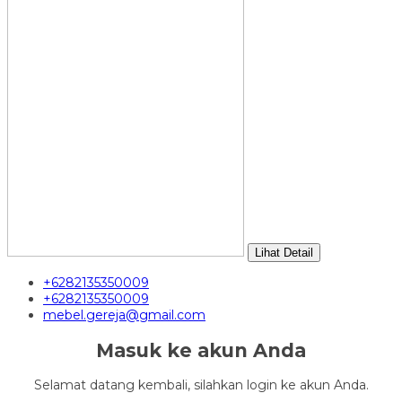
Lihat Detail
+6282135350009
+6282135350009
mebel.gereja@gmail.com
Masuk ke akun Anda
Selamat datang kembali, silahkan login ke akun Anda.