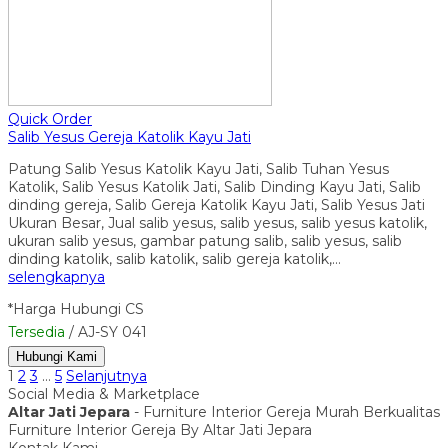
Quick Order
Salib Yesus Gereja Katolik Kayu Jati
Patung Salib Yesus Katolik Kayu Jati, Salib Tuhan Yesus
Katolik, Salib Yesus Katolik Jati, Salib Dinding Kayu Jati, Salib
dinding gereja, Salib Gereja Katolik Kayu Jati, Salib Yesus Jati
Ukuran Besar, Jual salib yesus, salib yesus, salib yesus katolik,
ukuran salib yesus, gambar patung salib, salib yesus, salib
dinding katolik, salib katolik, salib gereja katolik,…
selengkapnya
*Harga Hubungi CS
Tersedia
/ AJ-SY 041
Hubungi Kami
1
2
3
…
5
Selanjutnya
Social Media & Marketplace
Altar Jati Jepara
- Furniture Interior Gereja Murah Berkualitas
Furniture Interior Gereja By Altar Jati Jepara
Kontak Kami