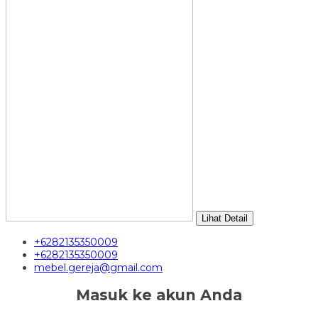
Lihat Detail
+6282135350009
+6282135350009
mebel.gereja@gmail.com
Masuk ke akun Anda