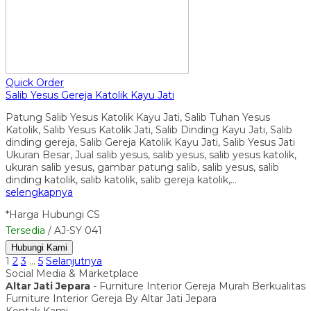
Quick Order
Salib Yesus Gereja Katolik Kayu Jati
Patung Salib Yesus Katolik Kayu Jati, Salib Tuhan Yesus
Katolik, Salib Yesus Katolik Jati, Salib Dinding Kayu Jati, Salib
dinding gereja, Salib Gereja Katolik Kayu Jati, Salib Yesus Jati
Ukuran Besar, Jual salib yesus, salib yesus, salib yesus katolik,
ukuran salib yesus, gambar patung salib, salib yesus, salib
dinding katolik, salib katolik, salib gereja katolik,…
selengkapnya
*Harga Hubungi CS
Tersedia
/ AJ-SY 041
Hubungi Kami
1
2
3
…
5
Selanjutnya
Social Media & Marketplace
Altar Jati Jepara
- Furniture Interior Gereja Murah Berkualitas
Furniture Interior Gereja By Altar Jati Jepara
Kontak Kami