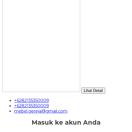
Lihat Detail
+6282135350009
+6282135350009
mebel.gereja@gmail.com
Masuk ke akun Anda