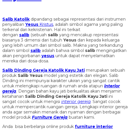
Salib Katolik
dipandang sebagai representasi dari instrumen
penyaliban
Yesus
Kristus
, adalah simbol agama yang paling
terkenal dari kekristenan. Hal ini terkait
dengan
salib
(sebuah
salib
yang mencakup representasi
biasanya 3 dimensi dari tubuh
Yesus
dan kepada keluarga
yang lebih umum dari simbol salib. Makna yang terkandung
dalam simbol
salib
adalah bahwa simbol
salib
mengingatkan
akan pengorbanan
yesus
untuk dapat menyelamatkan
mereka dari dosa-dosa.
Salib Dinding Gereja Katolik Kayu Jati
merupakan sebuah
produk
Salib Yesus
model yang estetik dan elegan. Salib
Dinding ini mempunyai karakter ukiran yang sangat cantik
untuk melengkapi ruangan di rumah anda atapun
interior
gereja
. Dengan bahan kayu jati berkualitas akan menjamin
ketahanan
Salib Dinding Gereja Katolik Kayu Jati
ini
sangat cocok untuk mengisi
interior gereja
. Sangat cocok
untuk mempercantik ruangan gereja. Lengkapi interior gereja
anda agar semakin menarik dan nyaman dengan berbagai
model produk
Furniture Gereja
buatan kami.
Anda bisa berbelanja online produk
furniture interior