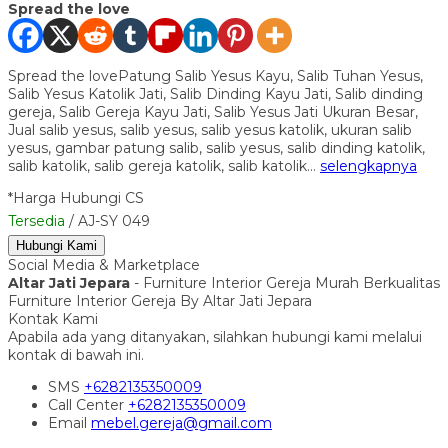
Spread the love
Spread the lovePatung Salib Yesus Kayu, Salib Tuhan Yesus,
Salib Yesus Katolik Jati, Salib Dinding Kayu Jati, Salib dinding
gereja, Salib Gereja Kayu Jati, Salib Yesus Jati Ukuran Besar,
Jual salib yesus, salib yesus, salib yesus katolik, ukuran salib
yesus, gambar patung salib, salib yesus, salib dinding katolik,
salib katolik, salib gereja katolik, salib katolik…
selengkapnya
*Harga Hubungi CS
Tersedia
/ AJ-SY 049
Hubungi Kami
Social Media & Marketplace
Altar Jati Jepara
- Furniture Interior Gereja Murah Berkualitas
Furniture Interior Gereja By Altar Jati Jepara
Kontak Kami
Apabila ada yang ditanyakan, silahkan hubungi kami melalui
kontak di bawah ini.
SMS
+6282135350009
Call Center
+6282135350009
Email
mebel.gereja@gmail.com