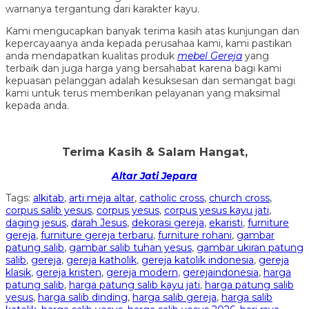
warnanya tergantung dari karakter kayu.
Kami mengucapkan banyak terima kasih atas kunjungan dan
kepercayaanya anda kepada perusahaa kami, kami pastikan
anda mendapatkan kualitas produk
mebel Gereja
yang
terbaik dan juga harga yang bersahabat karena bagi kami
kepuasan pelanggan adalah kesuksesan dan semangat bagi
kami untuk terus memberikan pelayanan yang maksimal
kepada anda.
Terima Kasih & Salam Hangat,
Altar Jati Jepara
Tags:
alkitab
,
arti meja altar
,
catholic cross
,
church cross
,
corpus salib yesus
,
corpus yesus
,
corpus yesus kayu jati
,
daging jesus
,
darah Jesus
,
dekorasi gereja
,
ekaristi
,
furniture
gereja
,
furniture gereja terbaru
,
furniture rohani
,
gambar
patung salib
,
gambar salib tuhan yesus
,
gambar ukiran patung
salib
,
gereja
,
gereja katholik
,
gereja katolik indonesia
,
gereja
klasik
,
gereja kristen
,
gereja modern
,
gerejaindonesia
,
harga
patung salib
,
harga patung salib kayu jati
,
harga patung salib
yesus
,
harga salib dinding
,
harga salib gereja
,
harga salib