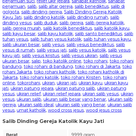
perjamuan suci
,
relief ukir jepara
,
sahabat katholik
,
sahabat
perjamuan
,
salib
,
salib altar gereja
,
salib benediktus
,
salib di
golgota
,
salib dinding gereja
,
Salib Dinding Gereja Katolik
Kayu Jati
,
salib dinding katolik
,
salib dinding rumah
,
salib
dinding yesus
,
salib duduk
,
salib gereja
,
salib gereja katolik
,
salib gereja murah
,
salib katolik benediktus
,
salib katolik kayu
,
salib kayu besar
,
salib kayu katolik
,
salib santo benediktus
,
salib
tuhan yesus
,
salib tuhan yesus katolik
,
salib tuhan yesus kayu
,
salib ukuran besar
,
salib yesus
,
salib yesus benediktus
,
salib
yesus di rumah
,
salib yesus jati
,
salib yesus katolik
,
salib yesus
kayu jati
,
salib yesus kristus
,
salib yesus ukiran
,
salib yesus
ukuran besar
,
salip
,
toko katolik online
,
toko rohani
,
toko rohani
bandung
,
toko rohani di bandung
,
toko rohani di Jakarta
,
toko
rohani Jakarta
,
toko rohani katholik
,
toko rohani katholik di
Jakarta
,
toko rohani katolik
,
toko rohani Kristen
,
toko rohani
online
,
tokorohani
,
ukiran
,
ukiran jati
,
ukiran kayu
,
ukiran kayu
jati
,
ukiran patung jepara
,
ukiran patung salib
,
ukiran patung
yesus
,
ukiran relief
,
ukiran relief jepara
,
ukiran salib yesus
,
ukiran
yesus
,
ukuran salib
,
ukuran salib besar yang benar
,
ukuran salib
gereja
,
ukuran salib ideal
,
ukuran salib yang benar
,
ukuran salib
yesus
,
umat katholik
,
wood cross jesus
,
wood jesus cross
Salib Dinding Gereja Katolik Kayu Jati
Berat
9999 gram