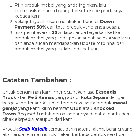
Pilih produk mebel yang anda inginkan, lalu
informasikan nama barang berseta kode produknya
kepada kami.
Selanjutnya silahkan melakukan transfer
Down
Payment 50%
dari total produk yang anda pesan.
Sisa pembayaran
50%
dapat anda bayarkan ketika
produk mebel yang anda pesan sudah selesai siap kirim
dan anda sudah mendapatkan update foto final dari
produk mebel yang sudah anda setujui.
Catatan Tambahan :
Untuk pengiriman kami menggunakan jasa
Ekspedisi
Truck
atau
Peti Kemas
yang ada di
Kota Jepara
dengan
harga yang terjangkau dan terpercaya serta produk
mebel
gereja
yang kami kirim bersifat
Utuh
atau
Knocked
Down
(ter
pisah
)
untuk pemasangannya dapat di bantu dari
pihak ekspedisi ataupun dari kami.
Produk
Salib Katolik
terbuat dari material alami, barang yang
akan anda terima mungkin akan berbeda bentuk serat dan