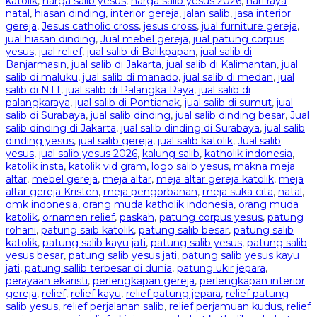
katolik
,
harga salib yesus
,
harga salib yesus 2026
,
hari raya
natal
,
hiasan dinding
,
interior gereja
,
jalan salib
,
jasa interior
gereja
,
Jesus catholic cross
,
jesus cross
,
jual furniture gereja
,
jual hiasan dinding
,
Jual mebel gereja
,
jual patung corpus
yesus
,
jual relief
,
jual salib di Balikpapan
,
jual salib di
Banjarmasin
,
jual salib di Jakarta
,
jual salib di Kalimantan
,
jual
salib di maluku
,
jual salib di manado
,
jual salib di medan
,
jual
salib di NTT
,
jual salib di Palangka Raya
,
jual salib di
palangkaraya
,
jual salib di Pontianak
,
jual salib di sumut
,
jual
salib di Surabaya
,
jual salib dinding
,
jual salib dinding besar
,
Jual
salib dinding di Jakarta
,
jual salib dinding di Surabaya
,
jual salib
dinding yesus
,
jual salib gereja
,
jual salib katolik
,
Jual salib
yesus
,
jual salib yesus 2026
,
kalung salib
,
katholik indonesia
,
katolik insta
,
katolik vid gram
,
logo salib yesus
,
makna meja
altar
,
mebel gereja
,
meja altar
,
meja altar gereja katolik
,
meja
altar gereja Kristen
,
meja pengorbanan
,
meja suka cita
,
natal
,
omk indonesia
,
orang muda katholik indonesia
,
orang muda
katolik
,
ornamen relief
,
paskah
,
patung corpus yesus
,
patung
rohani
,
patung saib katolik
,
patung salib besar
,
patung salib
katolik
,
patung salib kayu jati
,
patung salib yesus
,
patung salib
yesus besar
,
patung salib yesus jati
,
patung salib yesus kayu
jati
,
patung sallib terbesar di dunia
,
patung ukir jepara
,
perayaan ekaristi
,
perlengkapan gereja
,
perlengkapan interior
gereja
,
relief
,
relief kayu
,
relief patung jepara
,
relief patung
salib yesus
,
relief perjalanan salib
,
relief perjamuan kudus
,
relief