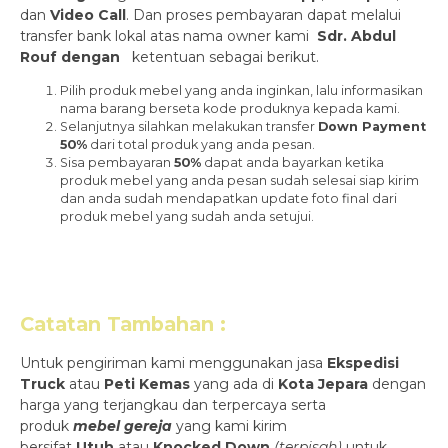
dan
Video Call
. Dan proses pembayaran dapat melalui
transfer bank lokal atas nama owner kami
Sdr. Abdul
Rouf dengan
ketentuan sebagai berikut.
Pilih produk mebel yang anda inginkan, lalu informasikan
nama barang berseta kode produknya kepada kami.
Selanjutnya silahkan melakukan transfer
Down Payment
50%
dari total produk yang anda pesan.
Sisa pembayaran
50%
dapat anda bayarkan ketika
produk mebel yang anda pesan sudah selesai siap kirim
dan anda sudah mendapatkan update foto final dari
produk mebel yang sudah anda setujui.
Catatan Tambahan :
Untuk pengiriman kami menggunakan jasa
Ekspedisi
Truck
atau
Peti Kemas
yang ada di
Kota Jepara
dengan
harga yang terjangkau dan terpercaya serta
produk
mebel gereja
yang kami kirim
bersifat
Utuh
atau
Knocked Down
(ter
pisah
)
untuk