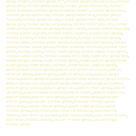
gereja modern
,
mimbar gereja NTT
,
mimbar gereja palangkaraya
,
mimbar
gereja palu
,
mimbar gereja papua
,
mimbar gereja Pontianak
,
mimbar
gereja protestan
,
mimbar gereja protestan modern
,
mimbar gereja Riau
,
mimbar gereja samarinda
,
mimbar gereja sederhana
,
mimbar gereja
Sulawesi
,
mimbar gereja ternate
,
mimbar gereja timor leste
,
mimbar
gereja ukir
,
mimbar gereja yang bagus
,
mimbar HKBP kayu jati
,
mimbar
imam gereja
,
mimbar jati gereja
,
mimbar katolik
,
mimbar katolik kayu jati
,
mimbar katolik manado
,
mimbar katolik modern
,
mimbar kecil gereja
,
mimbar Kristen
,
mimbar Kristen protestan
,
mimbar minimalis gereja
,
mimbar pastor
,
mimbar pastor gereja
,
mimbar pemimpin gereja
,
mimbar
pidato
,
mimbar pidato gereja
,
mimbar protestan minimalis
,
mimbar romo
gereja
,
mimbar sabda
,
mimbar sabda gereja
,
mimbar sabda imam gereja
,
mimbar sabda katolik
,
mimbar/ katolik timor leste
,
model altar gereja gpdi
,
model bangku gereja
,
model mimbar gereja
,
model podium gereja
,
model
pulpit gereja
,
model terbaru mimbar
,
model terbaru podium gereja
,
perlengkapan interior gereja
,
podium and lectern for church
,
podium
ceramah gereja
,
podium gereja
,
podium gereja hkbp
,
podium gereja
Jakarta
,
podium gereja jati
,
podium gereja katedral
,
podium gereja katolik
,
podium gereja manado
,
podium gereja medan
,
podium gereja modern
,
podium gereja papua
,
podium gereja ukir
,
podium imam gereja
,
podium
jati gereja
,
podium katedral Jakarta
,
podium katolik
,
podium katolik jati
,
podium pastor
,
podium romo gereja
,
podium sabda gereja
,
produsen
interior gereja
,
produsen mimbar gereja
,
produsen mimbar gereja
berkualitas
,
supplier interior gereja
,
supplier mebel gereja
,
supplier
mimbar gereja
,
toko rohani
,
toko rohani di bandung
,
toko rohani di
Jakarta
,
toko rohani di Surabaya
,
toko rohani katolik
,
toko rohani Kristen
,
toko rohani Kristen Jakarta
,
ukuran mimbar gereja
,
ukuran tinggi
mimbar gereja