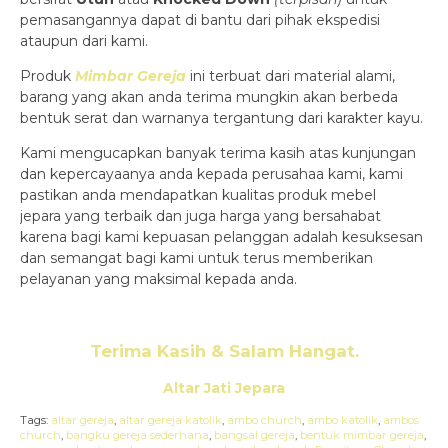
pemasangannya dapat di bantu dari pihak ekspedisi
ataupun dari kami.
Produk
Mimbar Gereja
ini terbuat dari material alami,
barang yang akan anda terima mungkin akan berbeda
bentuk serat dan warnanya tergantung dari karakter kayu.
Kami mengucapkan banyak terima kasih atas kunjungan
dan kepercayaanya anda kepada perusahaa kami, kami
pastikan anda mendapatkan kualitas produk mebel
jepara yang terbaik dan juga harga yang bersahabat
karena bagi kami kepuasan pelanggan adalah kesuksesan
dan semangat bagi kami untuk terus memberikan
pelayanan yang maksimal kepada anda.
Terima Kasih & Salam Hangat.
Altar Jati Jepara
Tags:
altar gereja
,
altar gereja katolik
,
ambo church
,
ambo katolik
,
ambos
church
,
bangku gereja sederhana
,
bangsal gereja
,
bentuk mimbar gereja
,