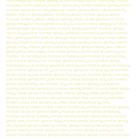
cara membuat mimbar gereja
,
church ambo
,
church Furniture
,
Church
meuble
,
church podium
,
church sanctuary
,
contoh mimbar gereja
,
contoh
mimbar gereja minimalis
,
dekorasi interior gereja
,
desain gereja katolik
,
desain interior gereja
,
desain mimbar
,
desain mimbar gereja
,
desain
mimbar modern
,
desain podium gereja
,
desain pulpit gereja
,
furniture
gereja hkbp
,
furniture gereja murah
,
furniture interior gereja
,
furniture
perlengkapan gereja
,
gambar mimbar gereja
,
gambar mimbar gereja
minimalis
,
gambar mimbar gereja protestan minimalis
,
gambar mimbar
kecil gereja
,
gambar podium gereja
,
harga bangku gereja
,
harga mebel
gereja
,
harga mimbar gereja
,
harga pulpit gereja
,
interior gereja
,
interior
gereja hkbp
,
interior gereja katedral
,
interior gereja katolik
,
jasa interior
gereja
,
jesus last supper
,
Jual mebel gereja
,
jual mimbar di Jakarta
,
jual
mimbar di manado
,
jual mimbar di medan
,
jual mimbar di samarinda
,
jual mimbar gereja
,
Jual mimbar gereja ambon
,
jual mimbar gereja
Balikpapan
,
jual mimbar gereja di Jakarta
,
jual mimbar gereja di medan
,
jual mimbar gereja di NTT
,
jual mimbar gereja di Surabaya
,
jual mimbar
gereja Jakarta
,
jual mimbar gereja maluku
,
jual mimbar gereja manado
,
jual mimbar gereja NTT
,
jual mimbar gereja palangkaraya
,
jual mimbar
gereja samarinda
,
jual mimbar jati
,
jual podium gereja
,
jual podium
katolik
,
jual pulpit gereja
,
kursi imam gereja
,
lectern church
,
mebel gereja
hkbp
,
mebel gereja murah
,
mebel interior gereja
,
mebel perlengkapan
gereja
,
meja altar gambar perjamuan
,
meja altar minimalis
,
meja altar
modern
,
meja altar perjamuan
,
meja altar sembahyang
,
meja
sembahyang modern
,
mibar katolik Pontianak
,
mimbar ceramah gereja
,
mimbar ceramah gereja katolik
,
mimbar ceramah gereja protestan
,
mimbar ceramah katolik
,
mimbar gereja
,
mimbar gereja besar
,
mimbar
gereja gpdi
,
mimbar gereja hkbp
,
mimbar gereja Jakarta
,
mimbar gereja
jati
,
mimbar gereja katedral
,
mimbar gereja katedral Jakarta
,
mimbar
gereja katolik
,
mimbar gereja Kristen
,
mimbar gereja kupang
,
mimbar
gereja manado
,
mimbar gereja medan
,
mimbar gereja minimalis
,
mimbar