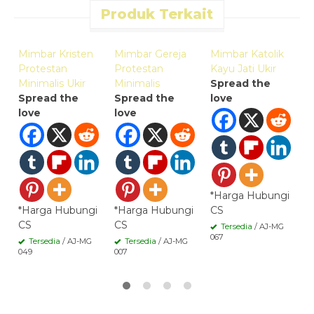
Produk Terkait
Quick Order
Quick Order
Quick Order
Mimbar Kristen
Mimbar Gereja
Mimbar Katolik
M
Protestan
Protestan
Kayu Jati Ukir
K
Minimalis Ukir
Minimalis
Spread the
J
Spread the
Spread the
love
S
love
love
l
*Harga Hubungi
*Harga Hubungi
*Harga Hubungi
CS
*
CS
CS
C
Tersedia
/ AJ-MG
067
Tersedia
/ AJ-MG
Tersedia
/ AJ-MG
049
007
01