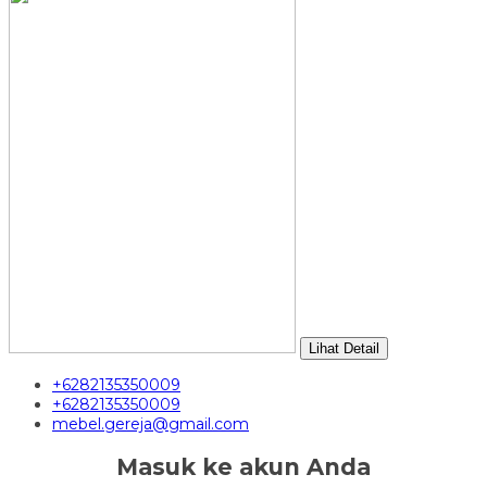
Lihat Detail
+6282135350009
+6282135350009
mebel.gereja@gmail.com
Masuk ke akun Anda