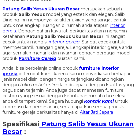
Patung Salib Yesus Ukuran Besar
merupakan sebuah
produk
Salib Yesus
model yang estetik dan elegan. Salib
Dinding ini mempunyai karakter ukiran yang sangat cantik
untuk melengkapi ruangan di rumah anda atapun
interior
gereja
. Dengan bahan kayu jati berkualitas akan menjamin
ketahanan
Patung Salib Yesus Ukuran Besar
ini sangat
cocok untuk mengisi
interior gereja
. Sangat cocok untuk
mempercantik ruangan gereja. Lengkapi interior gereja anda
agar semakin menarik dan nyaman dengan berbagai model
produk
Furniture Gereja
buatan kami.
Anda bisa berbelanja online produk
furniture interior
gereja
di tempat kami karena kami menyediakan berbagai
jenis mebel disini dengan harga terjangkau dibandingkan
dengan
toko mebel online
lain di Jepara dengan kualitas yang
bagus dan terjamin. Anda juga dapat memesan furniture
custom yang sesuai dengan kebutuhan rumah dan selera
anda di tempat kami. Segera hubungi
Kontak Kami
untuk
informasi dan pemesanan, serta dapatkan semua produk
furniture gereja berkualitas hanya di
Altar Jati Jepara
Spesifikasi
Patung Salib Yesus Ukuran
Besar
: