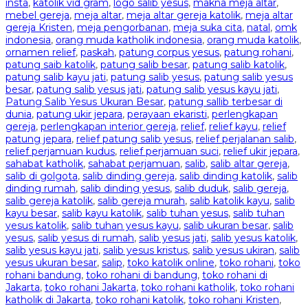
insta
,
katolik vid gram
,
logo salib yesus
,
makna meja altar
,
mebel gereja
,
meja altar
,
meja altar gereja katolik
,
meja altar
gereja Kristen
,
meja pengorbanan
,
meja suka cita
,
natal
,
omk
indonesia
,
orang muda katholik indonesia
,
orang muda katolik
,
ornamen relief
,
paskah
,
patung corpus yesus
,
patung rohani
,
patung saib katolik
,
patung salib besar
,
patung salib katolik
,
patung salib kayu jati
,
patung salib yesus
,
patung salib yesus
besar
,
patung salib yesus jati
,
patung salib yesus kayu jati
,
Patung Salib Yesus Ukuran Besar
,
patung sallib terbesar di
dunia
,
patung ukir jepara
,
perayaan ekaristi
,
perlengkapan
gereja
,
perlengkapan interior gereja
,
relief
,
relief kayu
,
relief
patung jepara
,
relief patung salib yesus
,
relief perjalanan salib
,
relief perjamuan kudus
,
relief perjamuan suci
,
relief ukir jepara
,
sahabat katholik
,
sahabat perjamuan
,
salib
,
salib altar gereja
,
salib di golgota
,
salib dinding gereja
,
salib dinding katolik
,
salib
dinding rumah
,
salib dinding yesus
,
salib duduk
,
salib gereja
,
salib gereja katolik
,
salib gereja murah
,
salib katolik kayu
,
salib
kayu besar
,
salib kayu katolik
,
salib tuhan yesus
,
salib tuhan
yesus katolik
,
salib tuhan yesus kayu
,
salib ukuran besar
,
salib
yesus
,
salib yesus di rumah
,
salib yesus jati
,
salib yesus katolik
,
salib yesus kayu jati
,
salib yesus kristus
,
salib yesus ukiran
,
salib
yesus ukuran besar
,
salip
,
toko katolik online
,
toko rohani
,
toko
rohani bandung
,
toko rohani di bandung
,
toko rohani di
Jakarta
,
toko rohani Jakarta
,
toko rohani katholik
,
toko rohani
katholik di Jakarta
,
toko rohani katolik
,
toko rohani Kristen
,