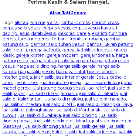
Terima Kasih & Salam Hangat,
Altar Jati Jepara
Tags:
alkitab
,
arti meja altar
,
catholic cross
,
church cross
,
corpus salib yesus
,
corpus yesus
,
corpus yesus kayu jati
,
daging jesus
,
darah Jesus
,
dekorasi gereja
,
ekaristi
,
furniture
gereja
,
furniture gereja terbaru
,
furniture rohani
,
gambar
patung salib
,
gambar salib tuhan yesus
,
gambar ukiran patung
salib
,
gereja
,
gereja katholik
,
gereja katolik indonesia
,
gereja
klasik
,
gereja kristen
,
gereja modern
,
gerejaindonesia
,
harga
patung salib
,
harga patung salib kayu jati
,
harga patung salib
yesus
,
harga salib dinding
,
harga salib gereja
,
harga salib
katolik
,
harga salib yesus
,
hari raya natal
,
hiasan dinding
,
interior gereja
,
jalan salib
,
jasa interior gereja
,
Jesus catholic
cross
,
jesus cross
,
jual furniture gereja
,
jual hiasan dinding
,
Jual
mebel gereja
,
jual patung corpus yesus
,
jual relief
,
jual salib di
Balikpapan
,
jual salib di Banjarmasin
,
jual salib di Jakarta
,
jual
salib di Kalimantan
,
jual salib di maluku
,
jual salib di manado
,
jual salib di medan
,
jual salib di NTT
,
jual salib di Palangka Raya
,
jual salib di palangkaraya
,
jual salib di Pontianak
,
jual salib di
sumut
,
jual salib di Surabaya
,
jual salib dinding
,
jual salib
dinding besar
,
Jual salib dinding di Jakarta
,
jual salib dinding di
Surabaya
,
jual salib dinding yesus
,
jual salib gereja
,
jual salib
katolik
,
Jual salib yesus
,
kalung salib
,
katholik indonesia
,
katolik