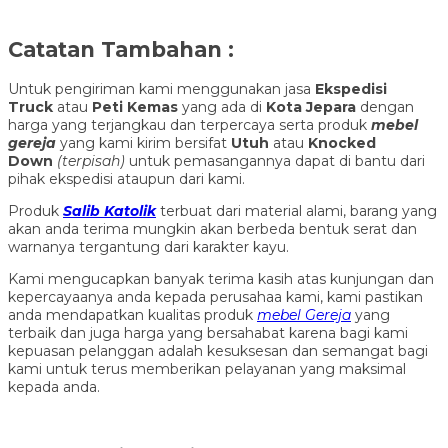
Catatan Tambahan :
Untuk pengiriman kami menggunakan jasa
Ekspedisi
Truck
atau
Peti Kemas
yang ada di
Kota Jepara
dengan
harga yang terjangkau dan terpercaya serta produk
mebel
gereja
yang kami kirim bersifat
Utuh
atau
Knocked
Down
(ter
pisah
)
untuk pemasangannya dapat di bantu dari
pihak ekspedisi ataupun dari kami.
Produk
Salib Katolik
terbuat dari material alami, barang yang
akan anda terima mungkin akan berbeda bentuk serat dan
warnanya tergantung dari karakter kayu.
Kami mengucapkan banyak terima kasih atas kunjungan dan
kepercayaanya anda kepada perusahaa kami, kami pastikan
anda mendapatkan kualitas produk
mebel Gereja
yang
terbaik dan juga harga yang bersahabat karena bagi kami
kepuasan pelanggan adalah kesuksesan dan semangat bagi
kami untuk terus memberikan pelayanan yang maksimal
kepada anda.