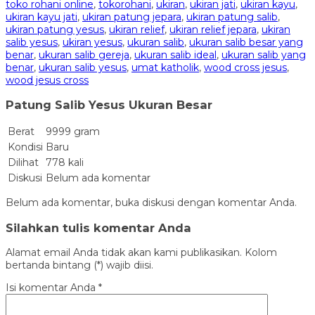
toko rohani online
,
tokorohani
,
ukiran
,
ukiran jati
,
ukiran kayu
,
ukiran kayu jati
,
ukiran patung jepara
,
ukiran patung salib
,
ukiran patung yesus
,
ukiran relief
,
ukiran relief jepara
,
ukiran
salib yesus
,
ukiran yesus
,
ukuran salib
,
ukuran salib besar yang
benar
,
ukuran salib gereja
,
ukuran salib ideal
,
ukuran salib yang
benar
,
ukuran salib yesus
,
umat katholik
,
wood cross jesus
,
wood jesus cross
Patung Salib Yesus Ukuran Besar
Berat
9999 gram
Kondisi
Baru
Dilihat
778 kali
Diskusi
Belum ada komentar
Belum ada komentar, buka diskusi dengan komentar Anda.
Silahkan tulis komentar Anda
Alamat email Anda tidak akan kami publikasikan. Kolom
bertanda bintang (*) wajib diisi.
Isi komentar Anda
*