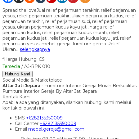
Spread the loveJual relief perjamuan terakhir, relief perjamuan
yesus, relief perjamuan terakhir, ukiran perjamuan kudus, relief
perjamuan terakhir, relief perjamuan suci, relief perjamuan
yesus, ukiran perjamuan kudus kayu jati, harga relief
perjamuan kudus, relief perjamuan kudus murah, relief
perjamuan kudus jati, relief perjamuan kudus kayu jati, relief
perjamuan yesus, mebel gereja, furniture gereja Relief
Ukiran…
selengkapnya
*Harga Hubungi CS
Tersedia
/ AJ-RPK 010
Hubungi Kami
Social Media & Marketplace
Altar Jati Jepara
- Furniture Interior Gereja Murah Berkualitas
Furniture Interior Gereja By Altar Jati Jepara
Kontak Kami
Apabila ada yang ditanyakan, silahkan hubungi kami melalui
kontak di bawah ini.
SMS
+6282135350009
Call Center
+6282135350009
Email
mebel.gereja@gmail.com
Buka jam 08.00 s/d jam 21.00 , Minggu tutup