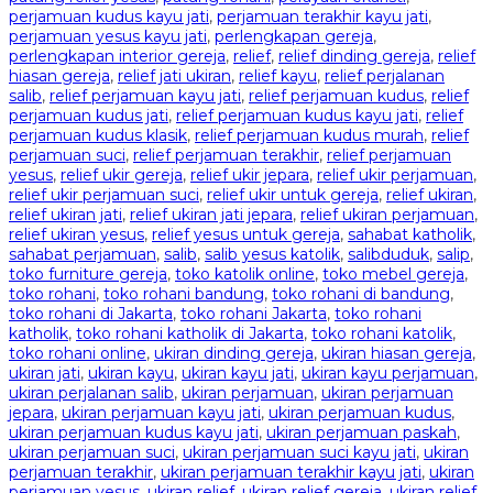
perjamuan kudus kayu jati
,
perjamuan terakhir kayu jati
,
perjamuan yesus kayu jati
,
perlengkapan gereja
,
perlengkapan interior gereja
,
relief
,
relief dinding gereja
,
relief
hiasan gereja
,
relief jati ukiran
,
relief kayu
,
relief perjalanan
salib
,
relief perjamuan kayu jati
,
relief perjamuan kudus
,
relief
perjamuan kudus jati
,
relief perjamuan kudus kayu jati
,
relief
perjamuan kudus klasik
,
relief perjamuan kudus murah
,
relief
perjamuan suci
,
relief perjamuan terakhir
,
relief perjamuan
yesus
,
relief ukir gereja
,
relief ukir jepara
,
relief ukir perjamuan
,
relief ukir perjamuan suci
,
relief ukir untuk gereja
,
relief ukiran
,
relief ukiran jati
,
relief ukiran jati jepara
,
relief ukiran perjamuan
,
relief ukiran yesus
,
relief yesus untuk gereja
,
sahabat katholik
,
sahabat perjamuan
,
salib
,
salib yesus katolik
,
salibduduk
,
salip
,
toko furniture gereja
,
toko katolik online
,
toko mebel gereja
,
toko rohani
,
toko rohani bandung
,
toko rohani di bandung
,
toko rohani di Jakarta
,
toko rohani Jakarta
,
toko rohani
katholik
,
toko rohani katholik di Jakarta
,
toko rohani katolik
,
toko rohani online
,
ukiran dinding gereja
,
ukiran hiasan gereja
,
ukiran jati
,
ukiran kayu
,
ukiran kayu jati
,
ukiran kayu perjamuan
,
ukiran perjalanan salib
,
ukiran perjamuan
,
ukiran perjamuan
jepara
,
ukiran perjamuan kayu jati
,
ukiran perjamuan kudus
,
ukiran perjamuan kudus kayu jati
,
ukiran perjamuan paskah
,
ukiran perjamuan suci
,
ukiran perjamuan suci kayu jati
,
ukiran
perjamuan terakhir
,
ukiran perjamuan terakhir kayu jati
,
ukiran
perjamuan yesus
,
ukiran relief
,
ukiran relief gereja
,
ukiran relief