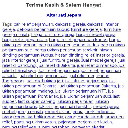
Terima Kasih & Salam Hangat.
Altar Jati Jepara
Tags:
cari reief perjamuan
,
dekorasi gereja
,
dekorasi interior
gereja
,
dekorasi perjamuan kudus
,
furniture gereja
,
furniture
gereja murah
,
harga furniture gereja
,
harga mebel gereja
,
harga relief perjamuan
,
harga relief perjamuan kudus
,
harga
ukiran perjamuan
,
harga ukiran perjamuan kudus
,
harga ukiran
perjamuan suci
,
harga ukiran perjamuan terakhir
,
hiasan
dinding perjamuan kudus
,
hiasan dinding relief
,
interior gereja
,
jasa interior gereja
,
jual furniture gereja
,
Jual mebel gereja
,
jual
relief di bandung
,
jual relief di Jakarta
,
jual relief di manado
,
jual
relief di Surabaya
,
Jual relief perjamuan
,
jual relief perjamuan
Jakarta
,
jual relief perjamuan suci
,
jual relief perjamuan
Tangerang
,
jual relief ukiran jati
,
jual ukiran perjamuan
,
jual
ukiran perjamuan di Jakarta
,
jual ukiran perjamuan Jakarta
,
jual
ukiran perjamuan malang
,
jual ukiran perjamuan NTT
,
jual
ukiran perjamuan Pontianak
,
jual ukiran perjamuan suci
,
last
supper
,
last supper carving
,
lukisan perjamuan
,
lukisan
perjamuan kudus
,
lukisan perjamuan terakhir
,
mebel gereja
,
mebel gereja murah
,
mebel ukiran jepara
,
omk indonesia
,
orang muda katholik indonesia
,
orang muda katolik
,
ornamen
relief
,
paatung ukiran yesus
,
pajangan perjamuan kudus
,
patung relief yesus
,
patung rohani
,
perayaan ekaristi
,