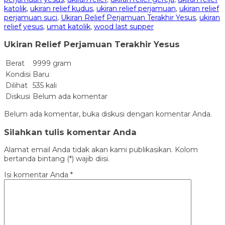
katolik
,
ukiran relief kudus
,
ukiran relief perjamuan
,
ukiran relief
perjamuan suci
,
Ukiran Relief Perjamuan Terakhir Yesus
,
ukiran
relief yesus
,
umat katolik
,
wood last supper
Ukiran Relief Perjamuan Terakhir Yesus
Berat
9999 gram
Kondisi
Baru
Dilihat
535 kali
Diskusi
Belum ada komentar
Belum ada komentar, buka diskusi dengan komentar Anda.
Silahkan tulis komentar Anda
Alamat email Anda tidak akan kami publikasikan. Kolom
bertanda bintang (*) wajib diisi.
Isi komentar Anda
*