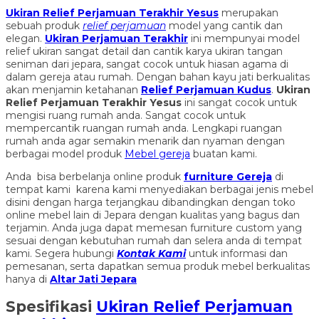
Ukiran Relief Perjamuan Terakhir Yesus
merupakan
sebuah produk
relief perjamuan
model yang cantik dan
elegan.
Ukiran Perjamuan Terakhir
ini mempunyai model
relief ukiran sangat detail dan cantik karya ukiran tangan
seniman dari jepara, sangat cocok untuk hiasan agama di
dalam gereja atau rumah. Dengan bahan kayu jati berkualitas
akan menjamin ketahanan
Relief Perjamuan Kudus
.
Ukiran
Relief Perjamuan Terakhir Yesus
ini sangat cocok untuk
mengisi ruang rumah anda. Sangat cocok untuk
mempercantik ruangan rumah anda. Lengkapi ruangan
rumah anda agar semakin menarik dan nyaman dengan
berbagai model produk
Mebel gereja
buatan kami.
Anda bisa berbelanja online produk
furniture Gereja
di
tempat kami karena kami menyediakan berbagai jenis mebel
disini dengan harga terjangkau dibandingkan dengan toko
online mebel lain di Jepara dengan kualitas yang bagus dan
terjamin. Anda juga dapat memesan furniture custom yang
sesuai dengan kebutuhan rumah dan selera anda di tempat
kami. Segera hubungi
Kontak Kami
untuk informasi dan
pemesanan, serta dapatkan semua produk mebel berkualitas
hanya di
Altar Jati Jepara
Spesifikasi
Ukiran Relief Perjamuan