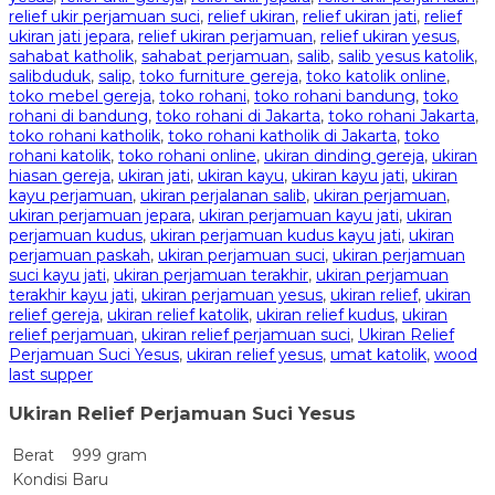
relief ukir perjamuan suci
,
relief ukiran
,
relief ukiran jati
,
relief
ukiran jati jepara
,
relief ukiran perjamuan
,
relief ukiran yesus
,
sahabat katholik
,
sahabat perjamuan
,
salib
,
salib yesus katolik
,
salibduduk
,
salip
,
toko furniture gereja
,
toko katolik online
,
toko mebel gereja
,
toko rohani
,
toko rohani bandung
,
toko
rohani di bandung
,
toko rohani di Jakarta
,
toko rohani Jakarta
,
toko rohani katholik
,
toko rohani katholik di Jakarta
,
toko
rohani katolik
,
toko rohani online
,
ukiran dinding gereja
,
ukiran
hiasan gereja
,
ukiran jati
,
ukiran kayu
,
ukiran kayu jati
,
ukiran
kayu perjamuan
,
ukiran perjalanan salib
,
ukiran perjamuan
,
ukiran perjamuan jepara
,
ukiran perjamuan kayu jati
,
ukiran
perjamuan kudus
,
ukiran perjamuan kudus kayu jati
,
ukiran
perjamuan paskah
,
ukiran perjamuan suci
,
ukiran perjamuan
suci kayu jati
,
ukiran perjamuan terakhir
,
ukiran perjamuan
terakhir kayu jati
,
ukiran perjamuan yesus
,
ukiran relief
,
ukiran
relief gereja
,
ukiran relief katolik
,
ukiran relief kudus
,
ukiran
relief perjamuan
,
ukiran relief perjamuan suci
,
Ukiran Relief
Perjamuan Suci Yesus
,
ukiran relief yesus
,
umat katolik
,
wood
last supper
Ukiran Relief Perjamuan Suci Yesus
Berat
999 gram
Kondisi
Baru