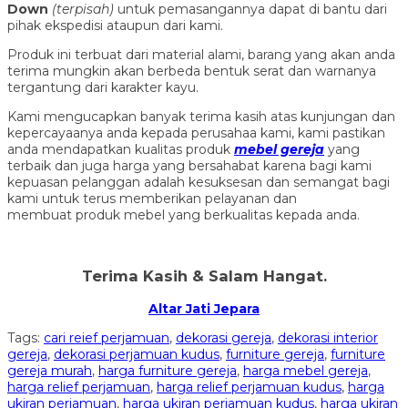
Down
(ter
pisah
)
untuk pemasangannya dapat di bantu dari
pihak ekspedisi ataupun dari kami.
Produk ini terbuat dari material alami, barang yang akan anda
terima mungkin akan berbeda bentuk serat dan warnanya
tergantung dari karakter kayu.
Kami mengucapkan banyak terima kasih atas kunjungan dan
kepercayaanya anda kepada perusahaa kami, kami pastikan
anda mendapatkan kualitas produk
mebel gereja
yang
terbaik dan juga harga yang bersahabat karena bagi kami
kepuasan pelanggan adalah kesuksesan dan semangat bagi
kami untuk terus memberikan pelayanan dan
membuat produk mebel yang berkualitas kepada anda.
Terima Kasih & Salam Hangat.
Altar Jati Jepara
Tags:
cari reief perjamuan
,
dekorasi gereja
,
dekorasi interior
gereja
,
dekorasi perjamuan kudus
,
furniture gereja
,
furniture
gereja murah
,
harga furniture gereja
,
harga mebel gereja
,
harga relief perjamuan
,
harga relief perjamuan kudus
,
harga
ukiran perjamuan
,
harga ukiran perjamuan kudus
,
harga ukiran