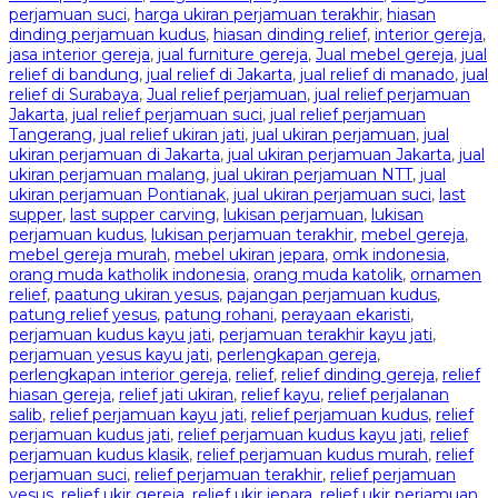
perjamuan suci
,
harga ukiran perjamuan terakhir
,
hiasan
dinding perjamuan kudus
,
hiasan dinding relief
,
interior gereja
,
jasa interior gereja
,
jual furniture gereja
,
Jual mebel gereja
,
jual
relief di bandung
,
jual relief di Jakarta
,
jual relief di manado
,
jual
relief di Surabaya
,
Jual relief perjamuan
,
jual relief perjamuan
Jakarta
,
jual relief perjamuan suci
,
jual relief perjamuan
Tangerang
,
jual relief ukiran jati
,
jual ukiran perjamuan
,
jual
ukiran perjamuan di Jakarta
,
jual ukiran perjamuan Jakarta
,
jual
ukiran perjamuan malang
,
jual ukiran perjamuan NTT
,
jual
ukiran perjamuan Pontianak
,
jual ukiran perjamuan suci
,
last
supper
,
last supper carving
,
lukisan perjamuan
,
lukisan
perjamuan kudus
,
lukisan perjamuan terakhir
,
mebel gereja
,
mebel gereja murah
,
mebel ukiran jepara
,
omk indonesia
,
orang muda katholik indonesia
,
orang muda katolik
,
ornamen
relief
,
paatung ukiran yesus
,
pajangan perjamuan kudus
,
patung relief yesus
,
patung rohani
,
perayaan ekaristi
,
perjamuan kudus kayu jati
,
perjamuan terakhir kayu jati
,
perjamuan yesus kayu jati
,
perlengkapan gereja
,
perlengkapan interior gereja
,
relief
,
relief dinding gereja
,
relief
hiasan gereja
,
relief jati ukiran
,
relief kayu
,
relief perjalanan
salib
,
relief perjamuan kayu jati
,
relief perjamuan kudus
,
relief
perjamuan kudus jati
,
relief perjamuan kudus kayu jati
,
relief
perjamuan kudus klasik
,
relief perjamuan kudus murah
,
relief
perjamuan suci
,
relief perjamuan terakhir
,
relief perjamuan
yesus
,
relief ukir gereja
,
relief ukir jepara
,
relief ukir perjamuan
,