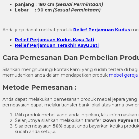
panjang : 180 cm
(Sesuai Permintaan)
Lebar : 90 cm
(Sesuai Permintaan)
Anda juga dapat melihat produk
Relief Perjamuan Kudus
mod
Relief Perjamuan Kudus Kayu Jati
Relief Perjamuan Terakhir Kayu Jati
Cara Pemesanan Dan Pembelian Pro
Silahkan menghubungi kontak kami yang sudah tertera di ba
memudahkan anda dalam mendapatkan produk
mebel gereja
Metode Pemesanan :
Anda dapat melakukan pemesanan produk mebel jepara yang
pembayaran dapat melalui transfer bank lokal atas nama own
Pilih produk mebel yang anda inginkan, lalu informasik
Selanjutnya silahkan melakukan transfer
Down Payment
Sisa pembayaran
50%
dapat anda bayarkan ketika produk
sudah anda setujui.