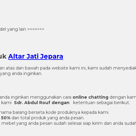
el yang lain ====>>>
duk
Altar Jati Jepara
gian atas dan bawah pada website kami ini, kami sudah menye
yang anda inginkan.
 anda inginkan menggunakan cara
online chatting
dengan kami
er kami
Sdr. Abdul Rouf dengan
ketentuan sebagai berikut.
an nama barang berseta kode produknya kepada kami.
 50%
dari total produk yang anda pesan.
 mebel yang anda pesan sudah selesai siap kirim dan anda suda