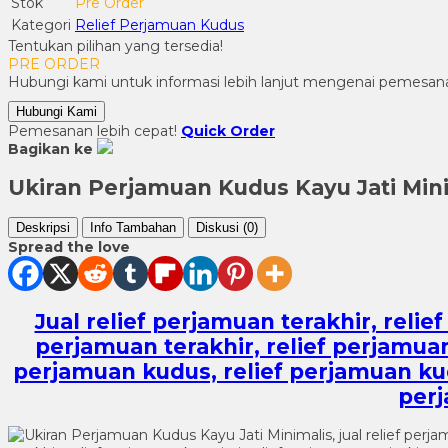
Stok
Pre Order
Kategori
Relief Perjamuan Kudus
Tentukan pilihan yang tersedia!
PRE ORDER
Hubungi kami untuk informasi lebih lanjut mengenai pemesana
Hubungi Kami
Pemesanan lebih cepat!
Quick Order
Bagikan ke
Ukiran Perjamuan Kudus Kayu Jati Min
Deskripsi
Info Tambahan
Diskusi (0)
Spread the love
Jual relief perjamuan terakhir, reli
perjamuan terakhir, relief perjamuan
perjamuan kudus, relief perjamuan kudu
perj